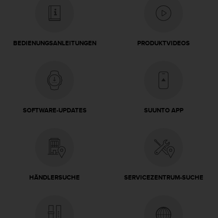
b
l
e
m
BEDIENUNGSANLEITUNGEN
PRODUKTVIDEOS
e
m
i
t
d
e
m
SOFTWARE-UPDATES
SUUNTO APP
Z
u
g
r
i
f
f
HÄNDLERSUCHE
SERVICEZENTRUM-SUCHE
a
u
f
I