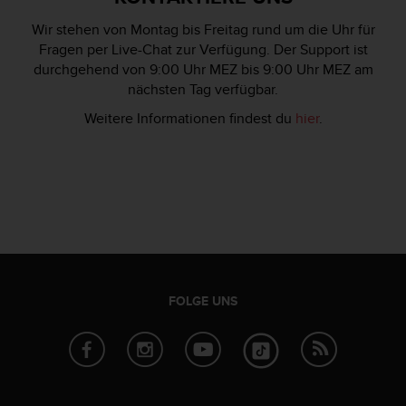
b
Wir stehen von Montag bis Freitag rund um die Uhr für
s
Fragen per Live-Chat zur Verfügung. Der Support ist
i
durchgehend von 9:00 Uhr MEZ bis 9:00 Uhr MEZ am
t
e
nächsten Tag verfügbar.
h
Weitere Informationen findest du
hier
.
a
b
e
n
,
k
o
n
t
a
FOLGE UNS
k
t
i
e
r
e