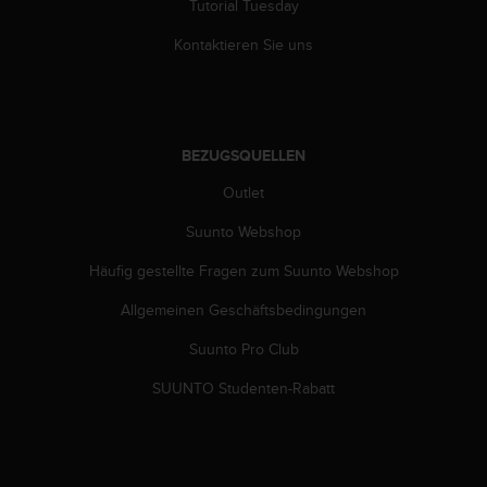
d
Tutorial Tuesday
e
Kontaktieren Sie uns
n
U
S
A
u
n
BEZUGSQUELLEN
t
Outlet
e
r
Suunto Webshop
+
1
Häufig gestellte Fragen zum Suunto Webshop
8
5
Allgemeinen Geschäftsbedingungen
5
Suunto Pro Club
2
5
SUUNTO Studenten-Rabatt
8
0
9
0
0