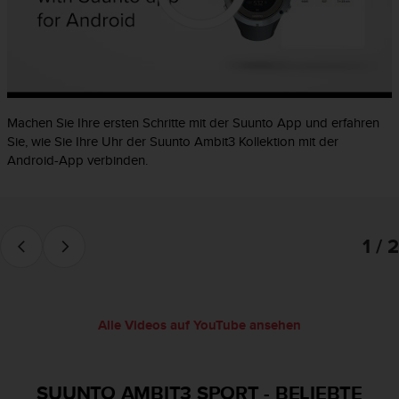
t
e
m
i
t
d
e
Machen Sie Ihre ersten Schritte mit der Suunto App und erfahren
n
Sie, wie Sie Ihre Uhr der Suunto Ambit3 Kollektion mit der
W
Android-App verbinden.
e
b
C
o
1 / 2
n
t
e
n
t
Alle Videos auf YouTube ansehen
A
c
c
e
SUUNTO AMBIT3 SPORT
-
BELIEBTE