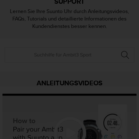
SUPPORT
i
t
Lernen Sie Ihre Suunto Uhr durch Anleitungsvideos,
ä
FAQs, Tutorials und detaillierte Informationen des
t
s
Kundendienstes besser kennen.
s
t
u
f
e
A
A
d
i
ANLEITUNGSVIDEOS
e
s
e
r
W
e
b
s
i