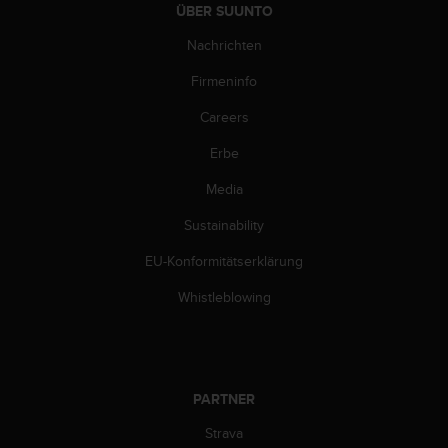
ÜBER SUUNTO
(
g
Nachrichten
e
b
Firmeninfo
ü
h
Careers
r
Erbe
e
n
Media
f
r
Sustainability
e
i
EU-Konformitätserklärung
)
.
Whistleblowing
PARTNER
Strava