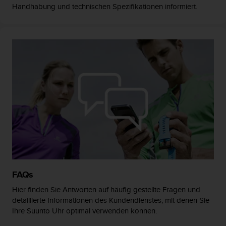
w
Handhabung und technischen Spezifikationen informiert.
e
i
t
e
r
e
r
Z
u
g
ä
n
g
l
i
c
FAQs
h
k
Hier finden Sie Antworten auf häufig gestellte Fragen und
e
detaillierte Informationen des Kundendienstes, mit denen Sie
i
Ihre Suunto Uhr optimal verwenden können.
t