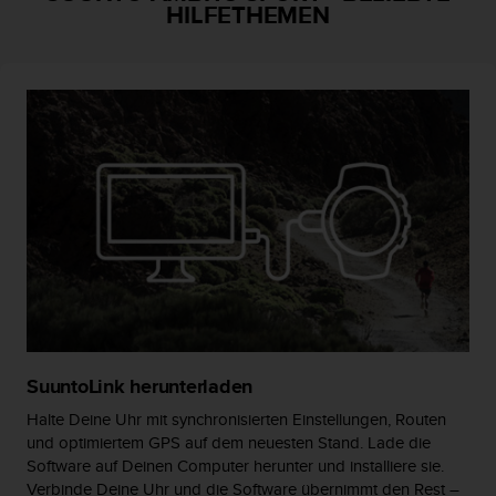
s
HILFETHEMEN
s
i
b
i
l
i
t
y
G
u
i
d
e
l
i
n
e
SuuntoLink herunterladen
s
Halte Deine Uhr mit synchronisierten Einstellungen, Routen
(
und optimiertem GPS auf dem neuesten Stand. Lade die
W
Software auf Deinen Computer herunter und installiere sie.
C
Verbinde Deine Uhr und die Software übernimmt den Rest –
A