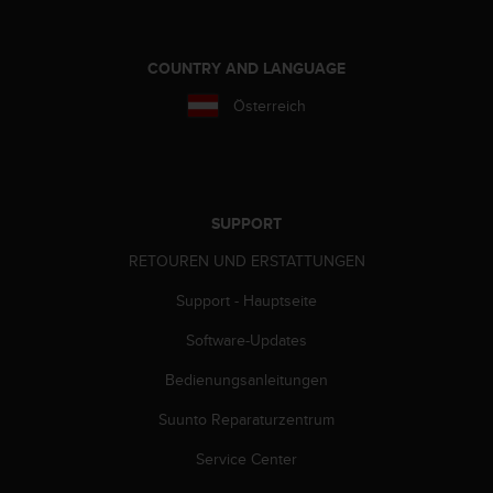
b
i
t
COUNTRY AND LANGUAGE
t
e
Österreich
d
e
n
K
u
SUPPORT
n
d
RETOUREN UND ERSTATTUNGEN
e
n
Support - Hauptseite
d
Software-Updates
i
e
Bedienungsanleitungen
n
s
Suunto Reparaturzentrum
t
i
Service Center
n