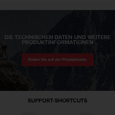
s
n
o
r
m
e
n
DIE TECHNISCHEN DATEN UND WEITERE
a
PRODUKTINFORMATIONEN
n
.
S
o
finden Sie auf der Produktseite.
l
l
t
e
s
t
d
u
SUPPORT-SHORTCUTS
P
r
o