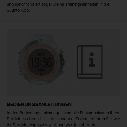
und synchronisiert sogar Deine Trainingseinheiten in die
G
Suunto App.
)
2
.
0
s
o
w
i
e
d
e
r
E
r
f
ü
l
BEDIENUNGSANLEITUNGEN
l
u
In den Bedienungsanleitungen sind alle Funktionalitäten Ihres
n
Produktes übersichtlich beschrieben. Zudem erfahren Sie, wie
g
Ihr Produkt eingesetzt wird und werden über die