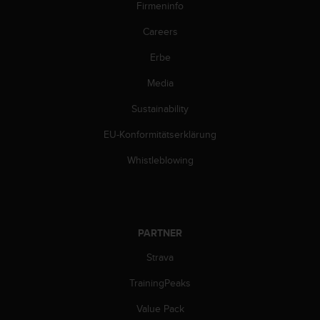
s
Firmeninfo
n
o
Careers
r
Erbe
m
e
Media
n
a
Sustainability
n
.
EU-Konformitätserklärung
S
o
Whistleblowing
l
l
t
e
s
PARTNER
t
Strava
d
u
TrainingPeaks
P
r
Value Pack
o