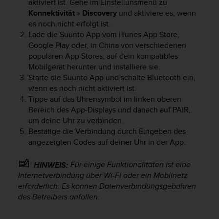
aktiviert ist. Gehe im Einstellunsmenü zu
t
Konnektivität
»
Discovery
und aktiviere es, wenn
e
es noch nicht erfolgt ist.
m
Lade die Suunto App vom iTunes App Store,
i
Google Play oder, in China von verschiedenen
t
d
populären App Stores, auf dein kompatibles
e
Mobilgerät herunter und installiere sie.
n
Starte die Suunto App und schalte Bluetooth ein,
W
wenn es noch nicht aktiviert ist.
e
Tippe auf das Uhrensymbol im linken oberen
b
Bereich des App-Displays und danach auf PAIR,
C
um deine Uhr zu verbinden.
o
Bestätige die Verbindung durch Eingeben des
n
angezeigten Codes auf deiner Uhr in der App.
t
e
n
Für einige Funktionalitäten ist eine
HINWEIS:
t
Internetverbindung über Wi-Fi oder ein Mobilnetz
A
erforderlich. Es können Datenverbindungsgebühren
c
des Betreibers anfallen.
c
e