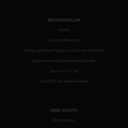
w
e
i
t
BEZUGSQUELLEN
e
Outlet
r
e
Suunto Webshop
r
Z
Häufig gestellte Fragen zum Suunto Webshop
u
g
Allgemeinen Geschäftsbedingungen
ä
Suunto Pro Club
n
g
SUUNTO Studenten-Rabatt
l
i
c
h
k
ÜBER SUUNTO
e
i
Nachrichten
t