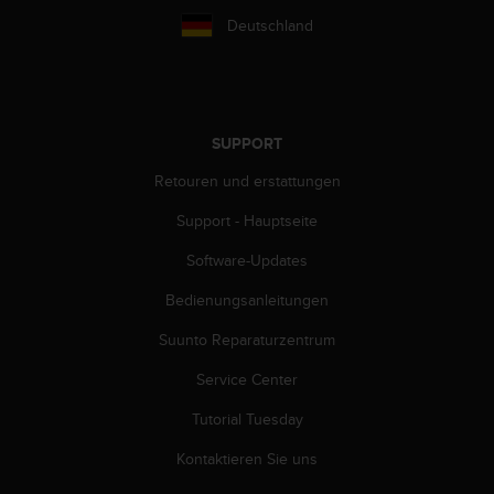
G
Deutschland
)
2
.
0
s
SUPPORT
o
w
Retouren und erstattungen
i
e
Support - Hauptseite
d
Software-Updates
e
r
Bedienungsanleitungen
E
r
Suunto Reparaturzentrum
f
ü
Service Center
l
l
Tutorial Tuesday
u
Kontaktieren Sie uns
n
g