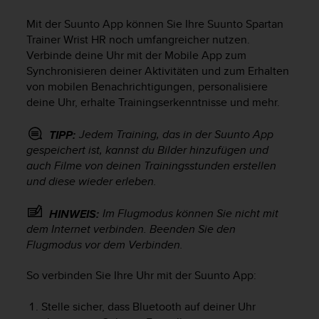
i
t
Mit der Suunto App können Sie Ihre
Suunto Spartan
ä
Trainer Wrist HR
noch umfangreicher nutzen.
t
Verbinde deine Uhr mit der Mobile App zum
s
Synchronisieren deiner Aktivitäten und zum Erhalten
s
von mobilen Benachrichtigungen, personalisiere
t
u
deine Uhr, erhalte Trainingserkenntnisse und mehr.
f
e
Jedem Training, das in der Suunto App
TIPP:
A
gespeichert ist, kannst du Bilder hinzufügen und
A
auch Filme von deinen Trainingsstunden erstellen
d
und diese wieder erleben.
i
e
Im Flugmodus können Sie nicht mit
HINWEIS:
s
dem Internet verbinden. Beenden Sie den
e
r
Flugmodus vor dem Verbinden.
W
e
So verbinden Sie Ihre Uhr mit der Suunto App:
b
s
Stelle sicher, dass Bluetooth auf deiner Uhr
i