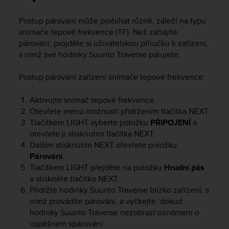
i
e
Postup párování může probíhat různě, záleží na typu
v
snímače tepové frekvence (TF). Než zahájíte
i
n
párování, projděte si uživatelskou příručku k zařízení,
g
s nímž své hodinky
Suunto Traverse
párujete.
L
e
Postup párování zařízení snímače tepové frekvence:
v
e
Aktivujte snímač tepové frekvence.
l
Otevřete menu možností přidržením tlačítka
NEXT
.
A
Tlačítkem
LIGHT
vyberte položku
PŘIPOJENÍ
a
A
otevřete ji stisknutím tlačítka
NEXT
.
c
o
Dalším stisknutím
NEXT
otevřete položku
n
Párování
.
f
Tlačítkem
LIGHT
přejděte na položku
Hrudní pás
o
a stiskněte tlačítko
NEXT
.
r
Přidržte hodinky
Suunto Traverse
blízko zařízení, s
m
nímž provádíte párování, a vyčkejte, dokud
a
hodinky
Suunto Traverse
nezobrazí oznámení o
n
úspěšném spárování.
c