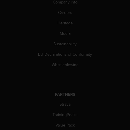
Company info
s
(
Careers
W
C
Heritage
A
G
Media
)
2
Sustainability
.
EU Declarations of Conformity
0
a
Whistleblowing
n
d
a
c
h
PARTNERS
i
e
Strava
v
i
TrainingPeaks
n
g
Value Pack