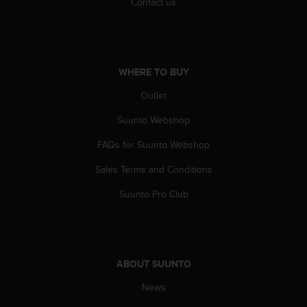
Contact us
A
c
c
e
s
WHERE TO BUY
s
i
Outlet
b
Suunto Webshop
i
l
FAQs for Suunto Webshop
i
t
Sales Terms and Conditions
y
G
Suunto Pro Club
u
i
d
e
l
ABOUT SUUNTO
i
n
News
e