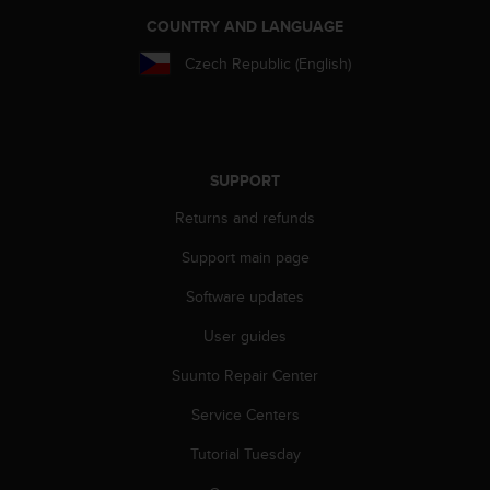
r
COUNTRY AND LANGUAGE
m
a
Czech Republic (English)
n
c
e
w
i
t
SUPPORT
h
Returns and refunds
t
h
Support main page
e
W
Software updates
e
b
User guides
C
Suunto Repair Center
o
n
Service Centers
t
e
Tutorial Tuesday
n
t