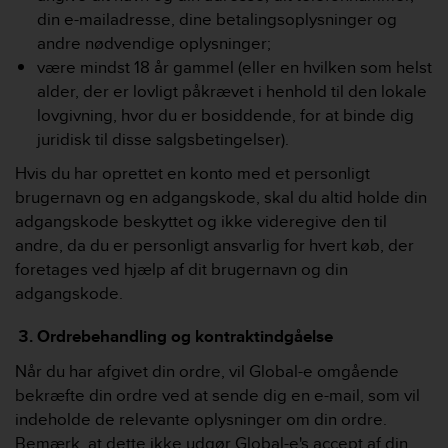
c
din e-mailadresse, dine betalingsoplysninger og
o
m
andre nødvendige oplysninger;
p
være mindst 18 år gammel (eller en hvilken som helst
l
alder, der er lovligt påkrævet i henhold til den lokale
i
lovgivning, hvor du er bosiddende, for at binde dig
a
juridisk til disse salgsbetingelser).
n
c
Hvis du har oprettet en konto med et personligt
e
brugernavn og en adgangskode, skal du altid holde din
w
adgangskode beskyttet og ikke videregive den til
i
t
andre, da du er personligt ansvarlig for hvert køb, der
h
foretages ved hjælp af dit brugernavn og din
o
adgangskode.
t
h
Ordrebehandling og kontraktindgåelse
e
r
Når du har afgivet din ordre, vil Global-e omgående
a
bekræfte din ordre ved at sende dig en e-mail, som vil
c
indeholde de relevante oplysninger om din ordre.
c
e
Bemærk, at dette ikke udgør Global-e's accept af din