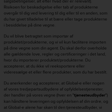
salgsbetingelser, alt efter hvad der er relevant).
Risikoen for beskadigelse eller tab af produkterne
overgår til dig ved levering til dig eller til en anden, som
du har givet tilladelse til at bære eller tage produkterne
i besiddelse på dine vegne.
Du vil blive betragtet som importør af
produktet/produkterne, og vi vil kun facilitere importen
på dine vegne som din agent. Du skal derfor overholde
alle gældende love, regler og certificeringer i det land,
hvor du importerer produktet/produkterne. Du
accepterer, at du ikke vil reeksportere eller
videresælge et eller flere produkter, som du har bestilt.
Du anerkender og accepterer, at Global-e eller nogen
af ​​vores tredjepartsudbydere af opfyldelsestjenester,
der handler på vores vegne (hver en "
tjenesteudbyder
")
kan håndtere leveringen og opfyldelsen af ​​din ordre, og
at Global-e alene har skøn til den tjenesteudbyder, vi