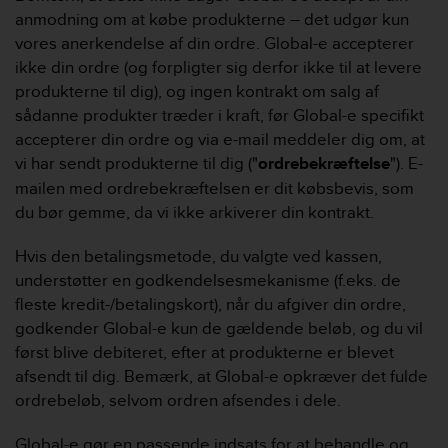
s
anmodning om at købe produkterne – det udgør kun
s
vores anerkendelse af din ordre. Global-e accepterer
i
ikke din ordre (og forpligter sig derfor ikke til at levere
b
produkterne til dig), og ingen kontrakt om salg af
i
l
sådanne produkter træder i kraft, før Global-e specifikt
i
accepterer din ordre og via e-mail meddeler dig om, at
t
vi har sendt produkterne til dig ("
ordrebekræftelse
"). E-
y
mailen med ordrebekræftelsen er dit købsbevis, som
s
du bør gemme, da vi ikke arkiverer din kontrakt.
t
a
n
Hvis den betalingsmetode, du valgte ved kassen,
d
understøtter en godkendelsesmekanisme (f.eks. de
a
fleste kredit-/betalingskort), når du afgiver din ordre,
r
godkender Global-e kun de gældende beløb, og du vil
d
først blive debiteret, efter at produkterne er blevet
s
.
afsendt til dig. Bemærk, at Global-e opkræver det fulde
P
ordrebeløb, selvom ordren afsendes i dele.
l
e
Global-e gør en passende indsats for at behandle og