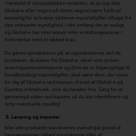
i henhold til returpolitikken nedenfor, vil du (og ikke
Global-e eller nogen på deres vegne) være fuldt ud
ansvarlig for at kræve sådanne importafgifter tilbage fra
den relevante myndighed, i det omfang det er muligt,
og Global-e har intet ansvar eller erstatningsansvar i
forbindelse med et sådant krav.
Du gøres opmærksom på, at egenskaberne ved de
produkter, du køber fra Global-e, såvel som prisen,
leveringsomkostningerne og (hvis de er tilgængelige til
forudbetaling) importafgifter, skal være dem, der vises
for dig af Global-e ved kassen, drevet af Global-e på
Suuntos onlinebutik, som du handler hos. Sørg for at
gennemgå siden ved kassen, så du kan identificere og
rette eventuelle inputfejl.
Levering og importør
Ikke alle produkter kan leveres overalt (på grund af
begrænsninger pålagt produkterne eller af