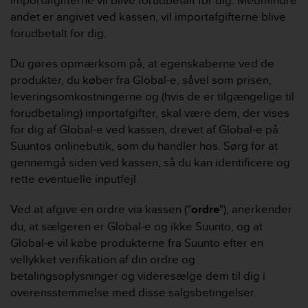
importafgifterne vil blive forudbetalt for dig. Medmindre
A
andet er angivet ved kassen, vil importafgifterne blive
c
forudbetalt for dig.
c
e
Du gøres opmærksom på, at egenskaberne ved de
s
produkter, du køber fra Global-e, såvel som prisen,
s
i
leveringsomkostningerne og (hvis de er tilgængelige til
b
forudbetaling) importafgifter, skal være dem, der vises
i
for dig af Global-e ved kassen, drevet af Global-e på
l
Suuntos onlinebutik, som du handler hos. Sørg for at
i
gennemgå siden ved kassen, så du kan identificere og
t
y
rette eventuelle inputfejl.
G
u
Ved at afgive en ordre via kassen ("
ordre
"), anerkender
i
du, at sælgeren er Global-e og ikke Suunto, og at
d
Global-e vil købe produkterne fra Suunto efter en
e
vellykket verifikation af din ordre og
l
i
betalingsoplysninger og videresælge dem til dig i
n
overensstemmelse med disse salgsbetingelser.
e