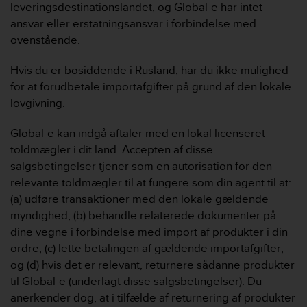
leveringsdestinationslandet, og Global-e har intet
n
ansvar eller erstatningsansvar i forbindelse med
o
n
ovenstående.
t
h
Hvis du er bosiddende i Rusland, har du ikke mulighed
i
for at forudbetale importafgifter på grund af den lokale
s
lovgivning.
w
e
Global-e kan indgå aftaler med en lokal licenseret
b
s
toldmægler i dit land. Accepten af disse
i
salgsbetingelser tjener som en autorisation for den
t
relevante toldmægler til at fungere som din agent til at:
e
(a) udføre transaktioner med den lokale gældende
.
myndighed, (b) behandle relaterede dokumenter på
dine vegne i forbindelse med import af produkter i din
ordre, (c) lette betalingen af ​​gældende importafgifter;
og (d) hvis det er relevant, returnere sådanne produkter
til Global-e (underlagt disse salgsbetingelser). Du
anerkender dog, at i tilfælde af returnering af produkter