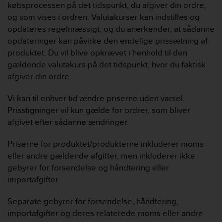
købsprocessen på det tidspunkt, du afgiver din ordre,
l
l
og som vises i ordren. Valutakurser kan indstilles og
f
opdateres regelmæssigt, og du anerkender, at sådanne
r
opdateringer kan påvirke den endelige prissætning af
e
produktet. Du vil blive opkrævet i henhold til den
e
gældende valutakurs på det tidspunkt, hvor du faktisk
)
,
afgiver din ordre.
i
f
Vi kan til enhver tid ændre priserne uden varsel.
y
Prisstigninger vil kun gælde for ordrer, som bliver
o
afgivet efter sådanne ændringer.
u
h
Priserne for produktet/produkterne inkluderer moms
a
v
eller andre gældende afgifter, men inkluderer ikke
e
gebyrer for forsendelse og håndtering eller
a
importafgifter.
n
y
Separate gebyrer for forsendelse, håndtering,
i
importafgifter og deres relaterede moms eller andre
s