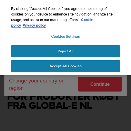
S
Sign up for the newsletter and get 5% off
| Free
u
By clicking “Accept All Cookies”, you agree to the storing of
returns
u
cookies on your device to enhance site navigation, analyze site
Your country or region:
usage, and assist in our marketing efforts.
Cookie
n
policy
Privacy policy
t
o
Cookies Settings
United States
i
s
Home
Support
Suunto Webshop
Sales Terms and
c
Conditions
Reject All
Currency: $ (USD)
o
m
Shipping only to United States
VILKÅR OG
Accept All Cookies
m
i
BETINGELSER FOR SALG
t
Change your country or
Continue
("SALGSBETINGELSER")
t
region
e
FOR PRODUKTER KØBT
d
t
FRA GLOBAL-E NL
o
a
c
h