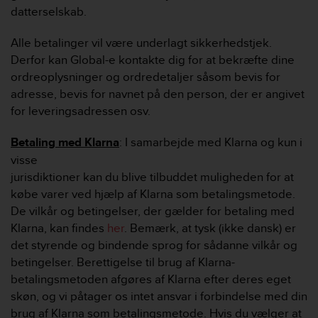
datterselskab.
Alle betalinger vil være underlagt sikkerhedstjek.
Derfor kan Global-e kontakte dig for at bekræfte dine
ordreoplysninger og ordredetaljer såsom bevis for
adresse, bevis for navnet på den person, der er angivet
for leveringsadressen osv.
Betaling med Klarna
: I samarbejde med Klarna og kun i
visse
jurisdiktioner kan du blive tilbuddet muligheden for at
købe varer ved hjælp af Klarna som betalingsmetode.
De vilkår og betingelser, der gælder for betaling med
Klarna, kan findes
her
. Bemærk, at tysk (ikke dansk) er
det styrende og bindende sprog for sådanne vilkår og
betingelser. Berettigelse til brug af Klarna-
betalingsmetoden afgøres af Klarna efter deres eget
skøn, og vi påtager os intet ansvar i forbindelse med din
brug af Klarna som betalingsmetode. Hvis du vælger at