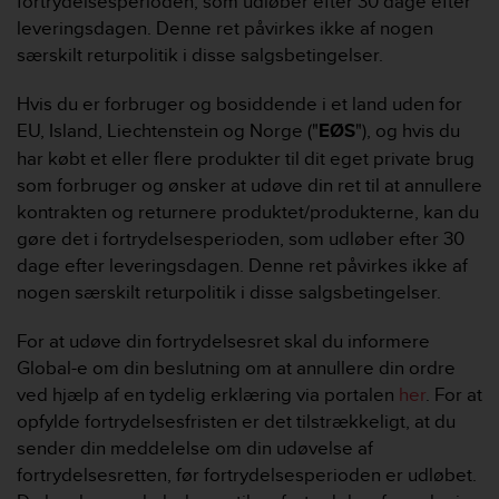
fortrydelsesperioden, som udløber efter 30 dage efter
leveringsdagen. Denne ret påvirkes ikke af nogen
særskilt returpolitik i disse salgsbetingelser.
Hvis du er forbruger og bosiddende i et land uden for
EU, Island, Liechtenstein og Norge ("
EØS
"), og hvis du
har købt et eller flere produkter til dit eget private brug
som forbruger og ønsker at udøve din ret til at annullere
kontrakten og returnere produktet/produkterne, kan du
gøre det i fortrydelsesperioden, som udløber efter 30
dage efter leveringsdagen. Denne ret påvirkes ikke af
nogen særskilt returpolitik i disse salgsbetingelser.
For at udøve din fortrydelsesret skal du informere
Global-e om din beslutning om at annullere din ordre
ved hjælp af en tydelig erklæring via portalen
her
. For at
opfylde fortrydelsesfristen er det tilstrækkeligt, at du
sender din meddelelse om din udøvelse af
fortrydelsesretten, før fortrydelsesperioden er udløbet.