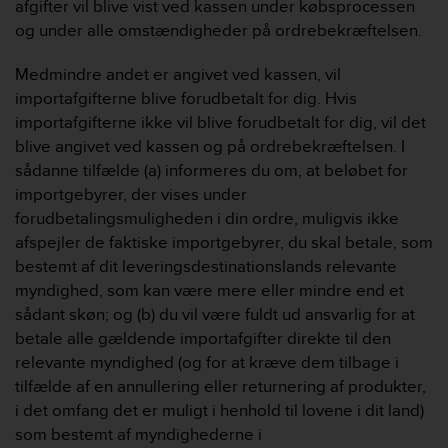
s
afgifter vil blive vist ved kassen under købsprocessen
u
og under alle omstændigheder på ordrebekræftelsen.
e
s
Medmindre andet er angivet ved kassen, vil
a
importafgifterne blive forudbetalt for dig. Hvis
c
importafgifterne ikke vil blive forudbetalt for dig, vil det
c
e
blive angivet ved kassen og på ordrebekræftelsen. I
s
sådanne tilfælde (a) informeres du om, at beløbet for ​​
s
importgebyrer, der vises under
i
forudbetalingsmuligheden i din ordre, muligvis ikke
n
afspejler de faktiske importgebyrer, du skal betale, som
g
i
bestemt af dit leveringsdestinationslands relevante
n
myndighed, som kan være mere eller mindre end et
f
sådant skøn; og (b) du vil være fuldt ud ansvarlig for at
o
betale alle gældende importafgifter direkte til den
r
relevante myndighed (og for at kræve dem tilbage i
m
a
tilfælde af en annullering eller returnering af produkter,
t
i det omfang det er muligt i henhold til lovene i dit land)
i
som bestemt af myndighederne i
o