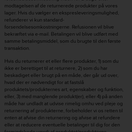
modtagelsen af de returnerede produkter på vores
lager. Hvis du vælger en ekspresleveringsmulighed,
refunderer vi kun standard-
forsendelsesomkostningerne. Refusionen vil blive
bekræftet via e-mail. Betalingen vil blive udført med
samme betalingsmiddel, som du brugte til den første
transaktion.
Hvis du returnerer et eller flere produkter, 1) som du
ikke er berettiget til at returnere, 2) som du har
beskadiget eller brugt på en måde, der går ud over,
hvad der er nødvendigt for at fastslå
produktets/produkternes art, egenskaber og funktion,
eller, 3) med manglende produkt(er), eller 4) på ​​anden
måde har undladt at udvise rimelig omhu ved pleje og
returnering af produkterne, forbeholder vi os retten til
enten at afvise din returnering og afvise at refundere
eller at reducere eventuelle betalinger til dig for den
formindskede værdi af produktet/produkterne,