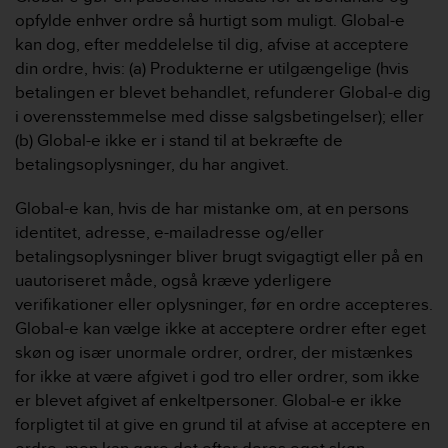
a
opfylde enhver ordre så hurtigt som muligt. Global-e
s
kan dog, efter meddelelse til dig, afvise at acceptere
e
c
din ordre, hvis: (a) Produkterne er utilgængelige (hvis
o
betalingen er blevet behandlet, refunderer Global-e dig
n
i overensstemmelse med disse salgsbetingelser); eller
t
(b) Global-e ikke er i stand til at bekræfte de
a
betalingsoplysninger, du har angivet.
c
t
C
Global-e kan, hvis de har mistanke om, at en persons
u
identitet, adresse, e-mailadresse og/eller
s
betalingsoplysninger bliver brugt svigagtigt eller på en
t
uautoriseret måde, også kræve yderligere
o
verifikationer eller oplysninger, før en ordre accepteres.
m
e
Global-e kan vælge ikke at acceptere ordrer efter eget
r
skøn og især unormale ordrer, ordrer, der mistænkes
S
for ikke at være afgivet i god tro eller ordrer, som ikke
e
er blevet afgivet af enkeltpersoner. Global-e er ikke
r
forpligtet til at give en grund til at afvise at acceptere en
v
i