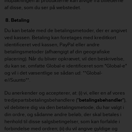
indpakningen af ​​produkterne kan afvige fra billederne
af disse, som du ser på webstedet.
Betaling
Du kan betale med de betalingsmetoder, der er angivet
ved kassen. Betaling kan foretages med kreditkort
identificeret ved kassen, PayPal eller andre
betalingsmetoder (afhængigt af din geografiske
placering). Når du bliver opkrævet, vil den beskrivelse,
du kan se, omfatte Global-e identificeret som "Global-e"
og vil i det væsentlige se sådan ud: **Global-
e//Suunto**.
Du anerkender og accepterer, at: (i) vi, eller en af ​​vores
tredjepartsbetalingsbehandlere ("
betalingsbehandler
"),
vil debitere dig via den betalingsmetode, du har valgt i
din ordre, og sådanne andre beløb, der skal betales i
henhold til disse salgsbetingelser, som kan forfalde i
forbindelse med ordren; (ii) du vil angive gyldige og