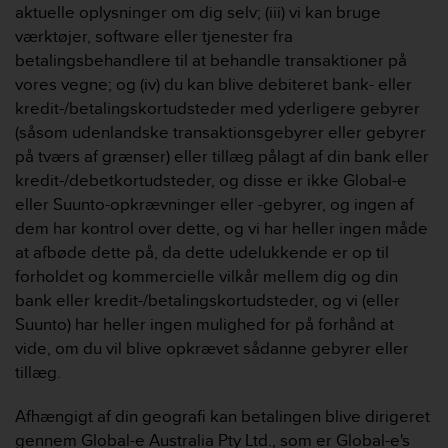
aktuelle oplysninger om dig selv; (iii) vi kan bruge
værktøjer, software eller tjenester fra
betalingsbehandlere til at behandle transaktioner på
vores vegne; og (iv) du kan blive debiteret bank- eller
kredit-/betalingskortudsteder med yderligere gebyrer
(såsom udenlandske transaktionsgebyrer eller gebyrer
på tværs af grænser) eller tillæg pålagt af din bank eller
kredit-/debetkortudsteder, og disse er ikke Global-e
eller Suunto-opkrævninger eller -gebyrer, og ingen af
dem har kontrol over dette, og vi har heller ingen måde
at afbøde dette på, da dette udelukkende er op til
forholdet og kommercielle vilkår mellem dig og din
bank eller kredit-/betalingskortudsteder, og vi (eller
Suunto) har heller ingen mulighed for på forhånd at
vide, om du vil blive opkrævet sådanne gebyrer eller
tillæg.
Afhængigt af din geografi kan betalingen blive dirigeret
gennem Global-e Australia Pty Ltd., som er Global-e's