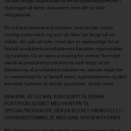
Du kan bruge skabelonen til en fortrydelsesformular i
slutningen af dette dokument, men det er ikke
obligatorisk.
Du må kun returnere produkter, som du har udvist
rimelig omhu med, og som du ikke har brugt på en
måde, der går ud over, hvad der er nødvendigt for at
fastslå produktets/produkternes karakter, egenskaber
og funktion. Du vil være ansvarlig for enhver forringet
værdi af produktet/produkterne som følge af din
håndtering af produktet/produkterne, udover hvad der
er nødvendigt for at fastslå arten, egenskaberne og den
korrekte funktion af det/de produkter, du har købt.
BEMÆRK, AT DU IKKE KAN UDNYTTE DENNE
FORTRYDELSESRET MED HENSYN TIL
SPECIALPRODUKTER, DER ER BLEVET FREMSTILLET I
OVERENSSTEMMELSE MED DINE SPECIFIKATIONER.
Når Global-e har modtaget din onlineerklæring om at