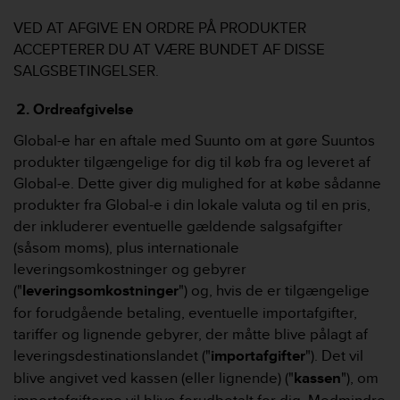
r
m
VED AT AFGIVE EN ORDRE PÅ PRODUKTER
a
ACCEPTERER DU AT VÆRE BUNDET AF DISSE
n
SALGSBETINGELSER.
c
e
Ordreafgivelse
w
i
Global-e har en aftale med Suunto om at gøre Suuntos
t
produkter tilgængelige for dig til køb fra og leveret af
h
Global-e. Dette giver dig mulighed for at købe sådanne
t
h
produkter fra Global-e i din lokale valuta og til en pris,
e
der inkluderer eventuelle gældende salgsafgifter
W
(såsom moms), plus internationale
e
leveringsomkostninger og gebyrer
b
("
leveringsomkostninger
") og, hvis de er tilgængelige
C
o
for forudgående betaling, eventuelle importafgifter,
n
tariffer og lignende gebyrer, der måtte blive pålagt af
t
leveringsdestinationslandet ("
importafgifter
"). Det vil
e
blive angivet ved kassen (eller lignende) ("
kassen
"), om
n
t