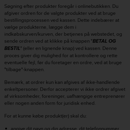
s
Søgning efter produkter foregår i onlinebutikken. Du
(
afgiver ordren for de valgte produkter ved at bruge
W
bestillingsprocessen ved kassen. Dette indebærer at
C
A
vælge produkterne, lægge dem i
G
indkøbskurven/kurven, der betjenes på webstedet, og
)
sende ordren ved at klikke på knappen "
BETAL OG
2
BESTIL
" (eller en lignende knap) ved kassen. Denne
.
0
proces giver dig mulighed for at kontrollere og rette
a
eventuelle fejl, før du foretager en ordre, ved at bruge
n
"tilbage"-knappen.
d
a
Bemærk, at ordrer kun kan afgives af ikke-handlende
c
enkeltpersoner. Derfor accepterer vi ikke ordrer afgivet
h
i
af virksomheder, foreninger, uafhængige entreprenører
e
eller nogen anden form for juridisk enhed.
v
i
For at kunne købe produkt(er) skal du:
n
g
angive dit navn og din adresse, dit telefonnummer,