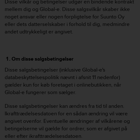
Disse vilkår og betingelser udgør en bindende kontrakt
e
mellem dig og Global-e. Disse salgsvilkår skaber ikke
f
noget ansvar eller nogen forpligtelse for Suunto Oy
o
r
eller dets datterselskaber i forhold til dig, medmindre
t
andet udtrykkeligt er angivet.
h
i
s
w
Om disse salgsbetingelser
e
b
Disse salgsbetingelser (inklusive Global-e's
s
databeskyttelsespolitik nævnt i afsnit 11 nedenfor)
i
gælder kun for køb foretaget i onlinebutikken, når
t
e
Global-e fungerer som sælger.
i
n
Disse salgsbetingelser kan ændres fra tid til anden.
c
Ikrafttrædelsesdatoen for en sådan ændring vil være
o
angivet ovenfor. Eventuelle ændringer af vilkårene og
n
betingelserne vil gælde for ordrer, som er afgivet på
f
o
eller efter ikrafttrædelsesdatoen.