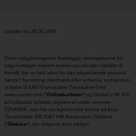
i
e
v
i
n
g
Gælder fra 28.05.2019
L
e
v
e
Disse salgsbetingelser fastlægger betingelserne for
l
salg foretaget mellem enhver person (der handler til
A
formål, der er helt uden for den pågældende persons
A
c
handel, forretning, håndværk eller erhverv), som ønsker
o
at købe SUUNTO-produkter ("produkter") fra
n
www.suunto.com ("
Onlinebutikken
") og Global-e NL B.V.,
f
et hollandsk selskab registreret under nummer
o
72541466, som har sit registrerede kontor på Krijn
r
m
Taconiskade 430 1087 HW Amsterdam, Holland
a
("
Global-e
"), der fungerer som sælger.
n
c