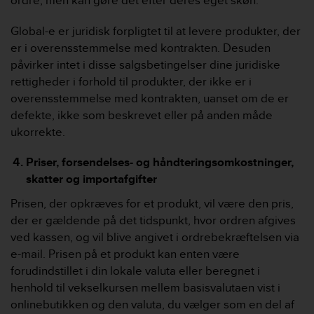
ordre, men kan gøre det efter deres eget skøn.
c
e
Global-e er juridisk forpligtet til at levere produkter, der
a
er i overensstemmelse med kontrakten. Desuden
t
påvirker intet i disse salgsbetingelser dine juridiske
U
rettigheder i forhold til produkter, der ikke er i
S
A
overensstemmelse med kontrakten, uanset om de er
+
defekte, ikke som beskrevet eller på anden måde
1
ukorrekte.
8
5
Priser, forsendelses- og håndteringsomkostninger,
5
skatter og importafgifter
2
5
Prisen, der opkræves for et produkt, vil være den pris,
8
der er gældende på det tidspunkt, hvor ordren afgives
0
ved kassen, og vil blive angivet i ordrebekræftelsen via
9
0
e-mail. Prisen på et produkt kan enten være
0
forudindstillet i din lokale valuta eller beregnet i
(
henhold til vekselkursen mellem basisvalutaen vist i
t
onlinebutikken og den valuta, du vælger som en del af
o