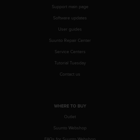
s
Support main page
(
W
Software updates
C
A
User guides
G
)
Suunto Repair Center
2
Service Centers
.
0
Tutorial Tuesday
a
n
Contact us
d
a
c
h
i
WHERE TO BUY
e
v
Outlet
i
n
Suunto Webshop
g
FAQs for Suunto Webshop