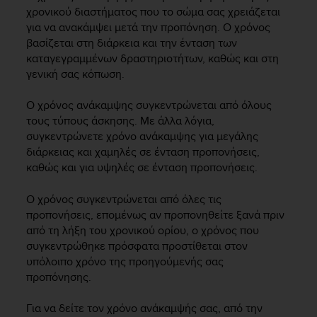
i
χρονικού διαστήματος που το σώμα σας χρειάζεται
e
για να ανακάμψει μετά την προπόνηση. Ο χρόνος
v
βασίζεται στη διάρκεια και την ένταση των
i
καταγεγραμμένων δραστηριοτήτων, καθώς και στη
n
g
γενική σας κόπωση.
L
e
Ο χρόνος ανάκαμψης συγκεντρώνεται από όλους
v
τους τύπους άσκησης. Με άλλα λόγια,
e
συγκεντρώνετε χρόνο ανάκαμψης για μεγάλης
l
διάρκειας και χαμηλές σε ένταση προπονήσεις,
A
καθώς και για υψηλές σε ένταση προπονήσεις.
A
c
Ο χρόνος συγκεντρώνεται από όλες τις
o
n
προπονήσεις, επομένως αν προπονηθείτε ξανά πριν
f
από τη λήξη του χρονικού ορίου, ο χρόνος που
o
συγκεντρώθηκε πρόσφατα προστίθεται στον
r
υπόλοιπο χρόνο της προηγούμενής σας
m
προπόνησης.
a
n
Για να δείτε τον χρόνο ανάκαμψής σας, από την
c