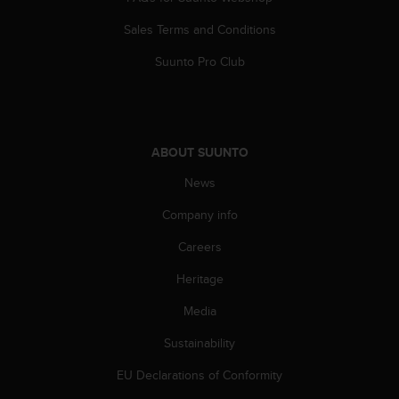
c
o
Sales Terms and Conditions
m
p
Suunto Pro Club
l
i
a
n
c
ABOUT SUUNTO
e
w
News
i
t
Company info
h
Careers
o
t
Heritage
h
e
Media
r
a
Sustainability
c
c
EU Declarations of Conformity
e