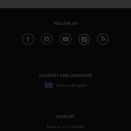
A
c
c
e
FOLLOW US
s
s
i
b
i
l
i
t
y
COUNTRY AND LANGUAGE
G
Greece (English)
u
i
d
e
l
i
SUPPORT
n
Returns and refunds
e