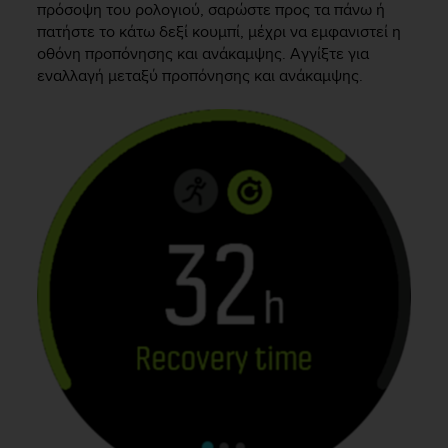
πρόσοψη του ρολογιού, σαρώστε προς τα πάνω ή
e
πατήστε το κάτω δεξί κουμπί, μέχρι να εμφανιστεί η
f
οθόνη προπόνησης και ανάκαμψης. Αγγίξτε για
o
r
εναλλαγή μεταξύ προπόνησης και ανάκαμψης.
t
h
i
s
w
e
b
s
i
t
e
i
n
c
o
n
f
o