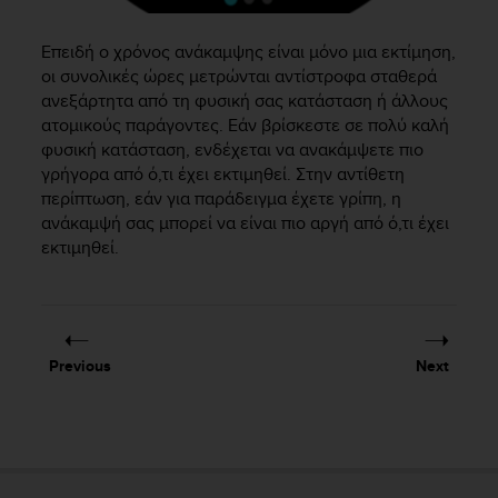
r
m
a
Επειδή ο χρόνος ανάκαμψης είναι μόνο μια εκτίμηση,
n
οι συνολικές ώρες μετρώνται αντίστροφα σταθερά
c
ανεξάρτητα από τη φυσική σας κατάσταση ή άλλους
e
ατομικούς παράγοντες. Εάν βρίσκεστε σε πολύ καλή
w
φυσική κατάσταση, ενδέχεται να ανακάμψετε πιο
i
γρήγορα από ό,τι έχει εκτιμηθεί. Στην αντίθετη
t
περίπτωση, εάν για παράδειγμα έχετε γρίπη, η
h
ανάκαμψή σας μπορεί να είναι πιο αργή από ό,τι έχει
t
εκτιμηθεί.
h
e
W
e
b
C
Previous
Next
o
n
t
e
n
t