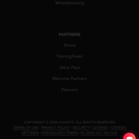
Whistleblowing
s
s
i
b
i
PARTNERS
l
i
Strava
t
y
TrainingPeaks
s
t
Value Pack
a
n
Welcome Partners
d
Partners
a
r
d
s
.
P
.
COPYRIGHT © 2026 SUUNTO.
ALL RIGHTS RESERVED.
TERMS OF USE
|
PRIVACY POLICY
|
SECURITY
|
COOKIES
|
COOKIES
l
SETTINGS
|
#YESSUUNTO TERMS
|
EU DATA ACT NOTICE
e