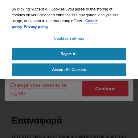
S
Sign up for the newsletter and get 5% off
| Free
u
By clicking “Accept All Cookies”, you agree to the storing of
returns
u
cookies on your device to enhance site navigation, analyze site
Your country or region:
usage, and assist in our marketing efforts.
Cookie
n
policy
Privacy policy
t
o
Cookies Settings
United States
i
s
Home
Support
Suunto 9
Οδηγός Χρήσης - 2.1
c
Reject All
Currency: $ (USD)
o
m
Shipping only to United States
SUUNTO 9 ΟΔΗΓΌΣ ΧΡΉΣΗΣ - 2.1
Accept All Cookies
m
i
t
Change your country or
Continue
t
region
e
Επαναφορά
d
t
o
Επαναφορά
a
c
h
Ο χρόνος ανάκαμψης είναι μια εκτίμηση σε ώρες του