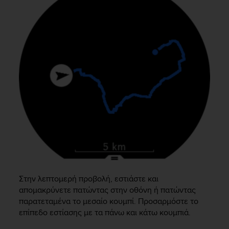
A
c
c
e
s
s
i
b
i
l
i
t
y
G
u
i
d
Στην λεπτομερή προβολή, εστιάστε και
e
απομακρύνετε πατώντας στην οθόνη ή πατώντας
l
παρατεταμένα το μεσαίο κουμπί. Προσαρμόστε το
i
επίπεδο εστίασης με τα πάνω και κάτω κουμπιά.
n
e