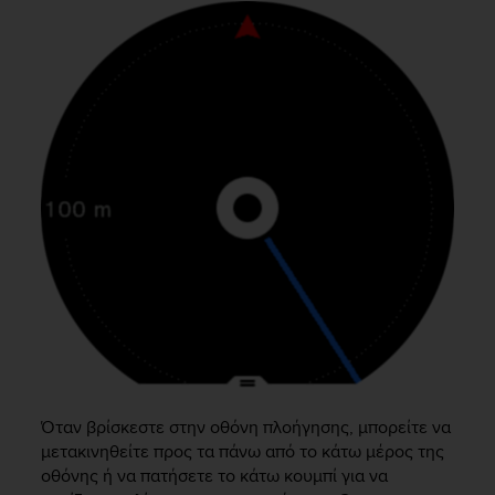
s
(
W
C
A
G
)
2
.
0
a
n
d
a
c
h
i
e
v
Όταν βρίσκεστε στην οθόνη πλοήγησης, μπορείτε να
i
μετακινηθείτε προς τα πάνω από το κάτω μέρος της
n
οθόνης ή να πατήσετε το κάτω κουμπί για να
g