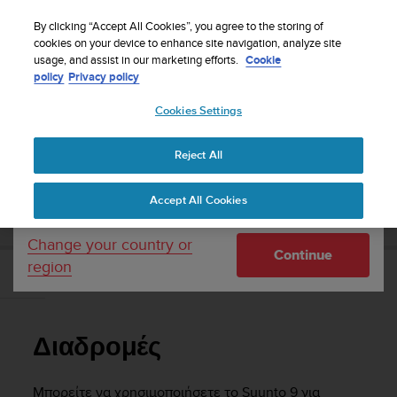
S
Sign up for the newsletter and get 5% off
| Free
u
By clicking “Accept All Cookies”, you agree to the storing of
returns
u
cookies on your device to enhance site navigation, analyze site
Your country or region:
usage, and assist in our marketing efforts.
Cookie
n
policy
Privacy policy
t
o
Cookies Settings
United States
i
s
Home
Support
Suunto 9
Οδηγός Χρήσης - 2.1
c
Reject All
Currency: $ (USD)
o
m
Shipping only to United States
SUUNTO 9 ΟΔΗΓΌΣ ΧΡΉΣΗΣ - 2.1
Accept All Cookies
m
i
t
Change your country or
Continue
t
region
e
Διαδρομές
d
t
o
Διαδρομές
a
c
h
Μπορείτε να χρησιμοποιήσετε το
Suunto 9
για