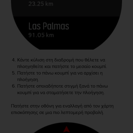
r
m
a
n
c
e
w
i
t
h
Κάντε κύλιση στη διαδρομή που θέλετε να
t
πλοηγηθείτε και πατήστε το μεσαίο κουμπί.
h
Πατήστε το πάνω κουμπί για να αρχίσει η
e
W
πλοήγηση.
e
Πατήστε οποιαδήποτε στιγμή ξανά το πάνω
b
κουμπί για να σταματήσετε την πλοήγηση.
C
o
Πατήστε στην οθόνη για εναλλαγή από τον χάρτη
n
επισκόπησης σε μια πιο λεπτομερή προβολή.
t
e
n
t