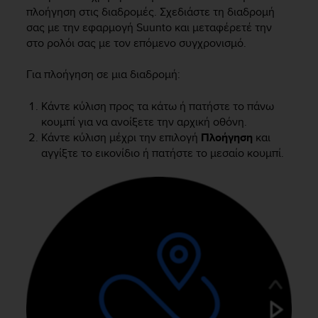
i
πλοήγηση στις διαδρομές. Σχεδιάστε τη διαδρομή
e
σας με την εφαρμογή Suunto και μεταφέρετέ την
v
στο ρολόι σας με τον επόμενο συγχρονισμό.
i
n
g
Για πλοήγηση σε μια διαδρομή:
L
e
Κάντε κύλιση προς τα κάτω ή πατήστε το πάνω
v
κουμπί για να ανοίξετε την αρχική οθόνη.
e
Κάντε κύλιση μέχρι την επιλογή
Πλοήγηση
και
l
αγγίξτε το εικονίδιο ή πατήστε το μεσαίο κουμπί.
A
A
c
o
n
f
o
r
m
a
n
c