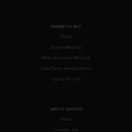
l
l
f
r
e
WHERE TO BUY
e
Outlet
)
,
Suunto Webshop
i
f
FAQs for Suunto Webshop
y
o
Sales Terms and Conditions
u
Suunto Pro Club
h
a
v
e
a
n
ABOUT SUUNTO
y
News
i
s
Company info