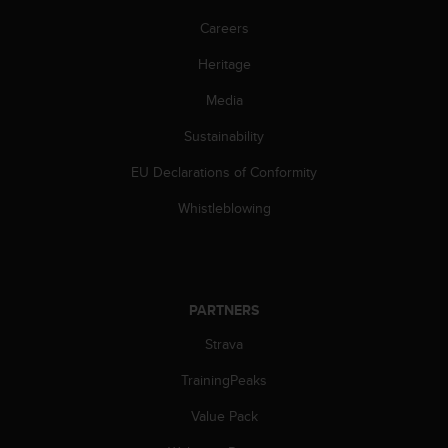
s
u
Careers
e
s
Heritage
a
Media
c
c
Sustainability
e
s
EU Declarations of Conformity
s
i
Whistleblowing
n
g
i
n
f
PARTNERS
o
r
Strava
m
TrainingPeaks
a
t
Value Pack
i
o