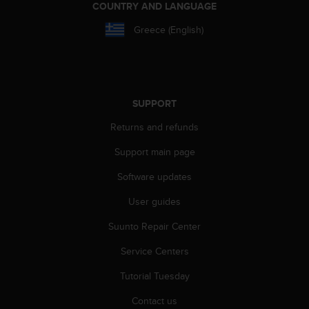
COUNTRY AND LANGUAGE
c
e
Greece (English)
a
t
U
S
A
SUPPORT
+
1
Returns and refunds
8
5
Support main page
5
Software updates
2
5
User guides
8
0
Suunto Repair Center
9
0
Service Centers
0
(
Tutorial Tuesday
t
Contact us
o