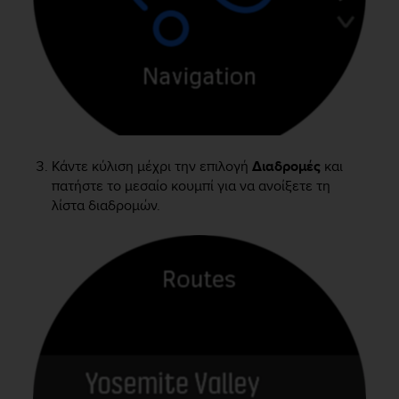
e
f
o
r
t
h
i
s
w
Κάντε κύλιση μέχρι την επιλογή
Διαδρομές
και
e
πατήστε το μεσαίο κουμπί για να ανοίξετε τη
b
λίστα διαδρομών.
s
i
t
e
i
n
c
o
n
f
o