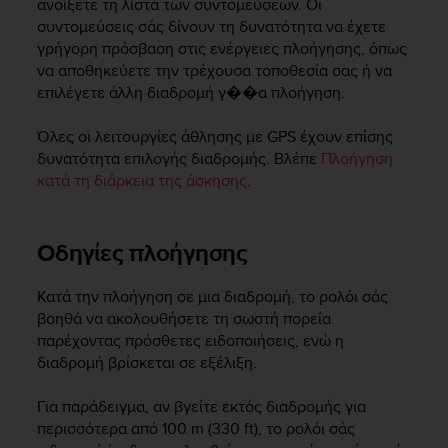
c
ανοίξετε τη λίστα των συντομεύσεων. Οι
o
συντομεύσεις σάς δίνουν τη δυνατότητα να έχετε
m
γρήγορη πρόσβαση στις ενέργειες πλοήγησης, όπως
p
να αποθηκεύετε την τρέχουσα τοποθεσία σας ή να
l
επιλέγετε άλλη διαδρομή γ��α πλοήγηση.
i
a
Όλες οι λειτουργίες άθλησης με GPS έχουν επίσης
n
δυνατότητα επιλογής διαδρομής. Βλέπε
Πλοήγηση
c
κατά τη διάρκεια της άσκησης
.
e
w
i
t
Οδηγίες πλοήγησης
h
o
Κατά την πλοήγηση σε μια διαδρομή, το ρολόι σάς
t
βοηθά να ακολουθήσετε τη σωστή πορεία
h
παρέχοντας πρόσθετες ειδοποιήσεις, ενώ η
e
διαδρομή βρίσκεται σε εξέλιξη.
r
a
c
Για παράδειγμα, αν βγείτε εκτός διαδρομής για
c
περισσότερα από 100 m (330 ft), το ρολόι σάς
e