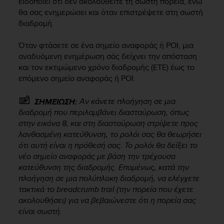
ειδοποιεί ότι δεν ακολουθείτε τη σωστή πορεία, ενώ
s
θα σας ενημερώσει και όταν επιστρέψετε στη σωστή
s
διαδρομή.
i
b
Όταν φτάσετε σε ένα σημείο αναφοράς ή POI, μια
i
αναδυόμενη ενημέρωση σάς δείχνει την απόσταση
l
i
και τον εκτιμώμενο χρόνο διαδρομής (ETE) έως το
t
επόμενο σημείο αναφοράς ή POI.
y
s
Αν κάνετε πλοήγηση σε μια
ΣΗΜΕΙΩΣΗ:
t
διαδρομή που περιλαμβάνει διασταύρωση, όπως
a
στην εικόνα 8, και στη διασταύρωση στρίψετε προς
n
λανθασμένη κατεύθυνση, το ρολόι σας θα θεωρήσει
d
ότι αυτή είναι η πρόθεσή σας. Το ρολόι θα δείξει το
a
νέο σημείο αναφοράς με βάση την τρέχουσα
r
κατεύθυνση της διαδρομής. Επομένως, κατά την
d
s
πλοήγηση σε μια πολύπλοκη διαδρομή, να ελέγχετε
.
τακτικά το breadcrumb trail (την πορεία που έχετε
P
ακολουθήσει) για να βεβαιώνεστε ότι η πορεία σας
l
είναι σωστή.
e