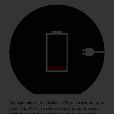
e
f
o
r
t
h
i
s
w
e
b
s
i
t
e
i
n
c
o
n
Χρησιμοποιήστε το καλώδιο USB για να φορτίσετε το
f
ρολόι σας. Μόλις το επίπεδο της μπαταρίας ανέβει
o
αρκετά, το ρολόι σταματά να είναι σε λειτουργία