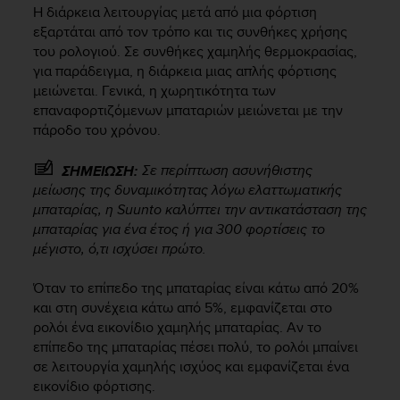
i
Η διάρκεια λειτουργίας μετά από μια φόρτιση
e
εξαρτάται από τον τρόπο και τις συνθήκες χρήσης
v
του ρολογιού. Σε συνθήκες χαμηλής θερμοκρασίας,
i
για παράδειγμα, η διάρκεια μιας απλής φόρτισης
n
μειώνεται. Γενικά, η χωρητικότητα των
g
L
επαναφορτιζόμενων μπαταριών μειώνεται με την
e
πάροδο του χρόνου.
v
e
Σε περίπτωση ασυνήθιστης
ΣΗΜΕΙΩΣΗ:
l
μείωσης της δυναμικότητας λόγω ελαττωματικής
A
μπαταρίας, η Suunto καλύπτει την αντικατάσταση της
A
μπαταρίας για ένα έτος ή για 300 φορτίσεις το
c
μέγιστο, ό,τι ισχύσει πρώτο.
o
n
Όταν το επίπεδο της μπαταρίας είναι κάτω από 20%
f
o
και στη συνέχεια κάτω από 5%, εμφανίζεται στο
r
ρολόι ένα εικονίδιο χαμηλής μπαταρίας. Αν το
m
επίπεδο της μπαταρίας πέσει πολύ, το ρολόι μπαίνει
a
σε λειτουργία χαμηλής ισχύος και εμφανίζεται ένα
n
εικονίδιο φόρτισης.
c