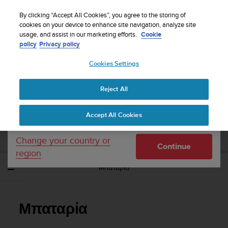
S
Sign up for the newsletter and get 5% off
| Free
u
By clicking “Accept All Cookies”, you agree to the storing of
returns
u
cookies on your device to enhance site navigation, analyze site
Your country or region:
usage, and assist in our marketing efforts.
Cookie
n
policy
Privacy policy
t
o
Cookies Settings
United States
i
s
Home
Support
Suunto Spartan Ultra
Οδηγός Χρήσης - 2.6
c
Reject All
Currency: $ (USD)
o
m
Shipping only to United States
SUUNTO SPARTAN ULTRA ΟΔΗΓΌΣ
Accept All Cookies
m
ΧΡΉΣΗΣ - 2.6
i
t
Change your country or
Continue
t
region
e
Μπαταρία
d
t
o
a
Μπαταρία
c
h