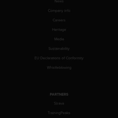
c
News
o
Company info
m
p
Careers
l
i
Heritage
a
n
Media
c
e
Sustainability
w
EU Declarations of Conformity
i
t
Whistleblowing
h
o
t
h
e
PARTNERS
r
a
Strava
c
c
TrainingPeaks
e