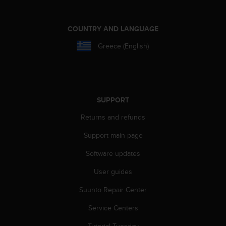
A
c
COUNTRY AND LANGUAGE
c
e
Greece (English)
s
s
i
b
i
l
SUPPORT
i
Returns and refunds
t
y
Support main page
G
u
Software updates
i
d
User guides
e
Suunto Repair Center
l
i
Service Centers
n
e
Tutorial Tuesday