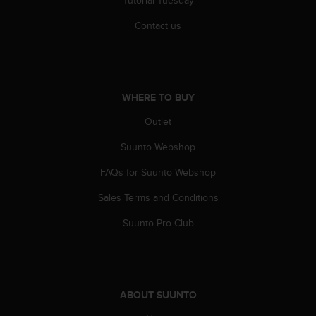
s
(
Contact us
W
C
A
G
)
WHERE TO BUY
2
.
Outlet
0
Suunto Webshop
a
n
FAQs for Suunto Webshop
d
a
Sales Terms and Conditions
c
h
Suunto Pro Club
i
e
v
i
n
ABOUT SUUNTO
g