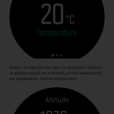
r
m
a
n
c
e
w
i
t
h
t
h
e
Σύρετε το δάχτυλό σας προς τα αριστερά ή πατήστε
W
e
το μεσαίο κουμπί για εναλλαγή μεταξύ υψομετρητή
b
και γραφημάτων τάσεων βαρόμετρου.
C
o
n
t
e
n
t