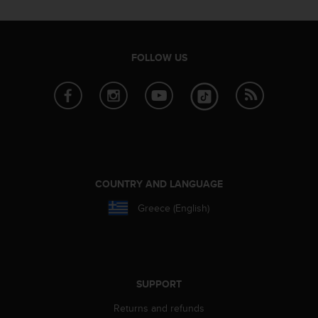
a
s
e
c
FOLLOW US
o
n
t
a
c
t
C
u
s
COUNTRY AND LANGUAGE
t
o
Greece (English)
m
e
r
S
e
SUPPORT
r
v
Returns and refunds
i