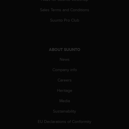
l
l
Sales Terms and Conditions
f
r
Suunto Pro Club
e
e
)
,
i
ABOUT SUUNTO
f
News
y
o
Company info
u
h
Careers
a
v
Heritage
e
a
Media
n
Sustainability
y
i
EU Declarations of Conformity
s