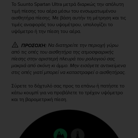
i
Το
Suunto Spartan Ultra
μετρά διαρκώς την απόλυτη
e
τιμή πίεσης του αέρα μέσω του ενσωματωμένου
v
αισθητήρα πίεσης. Με βάση αυτήν τη μέτρηση και τις
i
τιμές αναφοράς του υψομέτρου, υπολογίζει το
n
υψόμετρο ή την πίεση του αέρα.
g
L
e
Να διατηρείτε την περιοχή γύρω
ΠΡΟΣΟΧΗ:
v
από τις οπές του αισθητήρα της ατμοσφαιρικής
e
πίεσης στην αριστερή πλευρά του ρολογιού σας
l
μακριά από σκόνη κι άμμο. Μην εισάγετε αντικείμενα
A
στις οπές γιατί μπορεί να καταστραφεί ο αισθητήρας.
A
c
Σύρετε το δάχτυλό σας προς τα επάνω ή πατήστε το
o
κάτω κουμπί για να προβάλετε το τρέχον υψόμετρο
n
και τη βαρομετρική πίεση.
f
o
r
m
a
n
c