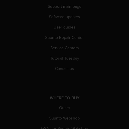
c
Support main page
e
a
Software updates
t
User guides
U
S
Suunto Repair Center
A
+
Service Centers
1
8
Tutorial Tuesday
5
5
Contact us
2
5
8
0
9
WHERE TO BUY
0
Outlet
0
(
Suunto Webshop
t
o
FAQs for Suunto Webshop