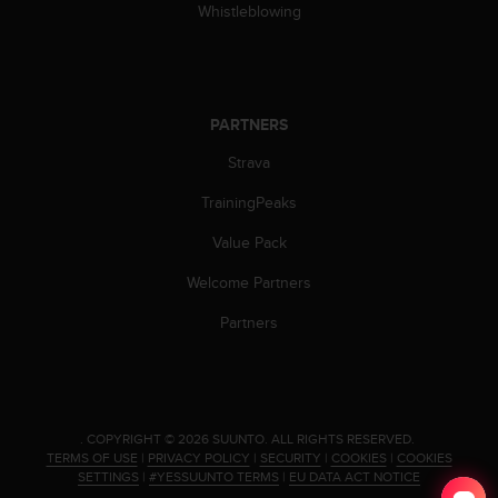
s
Whistleblowing
u
e
s
a
c
PARTNERS
c
e
Strava
s
s
TrainingPeaks
i
Value Pack
n
g
Welcome Partners
i
n
Partners
f
o
r
m
a
.
COPYRIGHT © 2026 SUUNTO.
ALL RIGHTS RESERVED.
t
TERMS OF USE
|
PRIVACY POLICY
|
SECURITY
|
COOKIES
|
COOKIES
i
SETTINGS
|
#YESSUUNTO TERMS
|
EU DATA ACT NOTICE
o