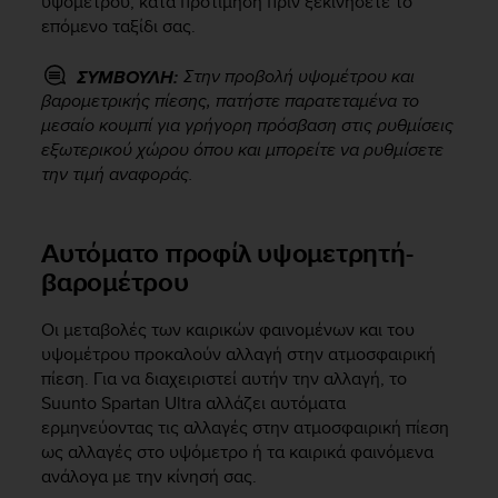
υψομέτρου, κατά προτίμηση πριν ξεκινήσετε το
c
o
επόμενο ταξίδι σας.
m
p
Στην προβολή υψομέτρου και
ΣΥΜΒΟΥΛΗ:
l
βαρομετρικής πίεσης, πατήστε παρατεταμένα το
i
μεσαίο κουμπί για γρήγορη πρόσβαση στις ρυθμίσεις
a
εξωτερικού χώρου όπου και μπορείτε να ρυθμίσετε
n
την τιμή αναφοράς.
c
e
w
Αυτόματο προφίλ υψομετρητή-
i
t
βαρομέτρου
h
o
Οι μεταβολές των καιρικών φαινομένων και του
t
υψομέτρου προκαλούν αλλαγή στην ατμοσφαιρική
h
πίεση. Για να διαχειριστεί αυτήν την αλλαγή, το
e
r
Suunto Spartan Ultra
αλλάζει αυτόματα
a
ερμηνεύοντας τις αλλαγές στην ατμοσφαιρική πίεση
c
ως αλλαγές στο υψόμετρο ή τα καιρικά φαινόμενα
c
ανάλογα με την κίνησή σας.
e