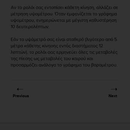
s
Αν το ρολόι σας εντοπίσει κάθετη κίνηση, αλλάζει σε
s
μέτρηση υψομέτρου. Όταν εμφανίζεται το γράφημα
i
υψομέτρου, ενημερώνεται με μέγιστη καθυστέρηση
b
10 δευτερολέπτων.
i
l
i
Εάν το υψόμετρό σας είναι σταθερό (λιγότερο από 5
t
μέτρα κάθετης κίνησης εντός διαστήματος 12
y
λεπτών), το ρολόι σας ερμηνεύει όλες τις μεταβολές
s
της πίεσης ως μεταβολές του καιρού και
t
προσαρμόζει ανάλογα το γράφημα του βαρομέτρου.
a
n
d
a
r
Previous
Next
d
s
.
P
l
e