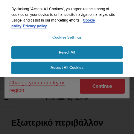
S
Sign up for the newsletter and get 5% off
| Free
u
By clicking “Accept All Cookies”, you agree to the storing of
returns
u
cookies on your device to enhance site navigation, analyze site
Your country or region:
usage, and assist in our marketing efforts.
Cookie
n
policy
Privacy policy
t
o
Cookies Settings
United States
i
s
Home
Support
Suunto Spartan Ultra
Οδηγός Χρήσης - 2.6
c
Reject All
Currency: $ (USD)
o
m
Shipping only to United States
SUUNTO SPARTAN ULTRA ΟΔΗΓΌΣ
Accept All Cookies
m
ΧΡΉΣΗΣ - 2.6
i
t
Change your country or
Continue
t
region
e
Εξωτερικό περιβάλλον
d
t
o
a
Εξωτερικό περιβάλλον
c
h