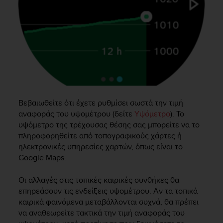
s
(
W
C
A
G
)
2
.
0
Βεβαιωθείτε ότι έχετε ρυθμίσει σωστά την τιμή
a
αναφοράς του υψομέτρου (δείτε
Υψόμετρο
). Το
n
d
υψόμετρο της τρέχουσας θέσης σας μπορείτε να το
a
πληροφορηθείτε από τοπογραφικούς χάρτες ή
c
ηλεκτρονικές υπηρεσίες χαρτών, όπως είναι το
h
Google Maps.
i
e
Οι αλλαγές στις τοπικές καιρικές συνθήκες θα
v
επηρεάσουν τις ενδείξεις υψομέτρου. Αν τα τοπικά
i
καιρικά φαινόμενα μεταβάλλονται συχνά, θα πρέπει
n
να αναθεωρείτε τακτικά την τιμή αναφοράς του
g