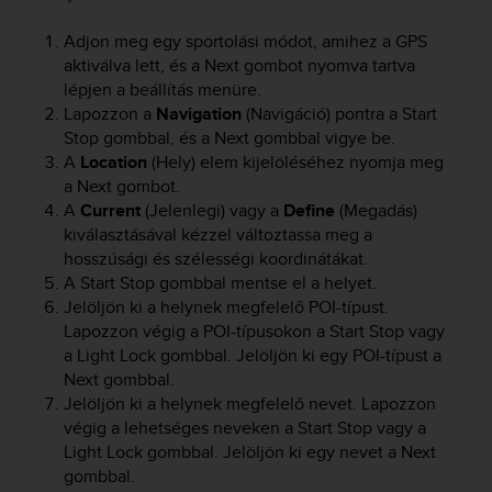
e
f
Adjon meg egy sportolási módot, amihez a GPS
o
aktiválva lett, és a
Next
gombot nyomva tartva
r
lépjen a beállítás menüre.
t
Lapozzon a
Navigation
(Navigáció) pontra a
Start
h
Stop
gombbal, és a
Next
gombbal vigye be.
i
A
Location
(Hely) elem kijelöléséhez nyomja meg
s
a
Next
gombot.
w
A
Current
(Jelenlegi) vagy a
Define
(Megadás)
e
kiválasztásával kézzel változtassa meg a
b
s
hosszúsági és szélességi koordinátákat.
i
A
Start Stop
gombbal mentse el a helyet.
t
Jelöljön ki a helynek megfelelő POI-típust.
e
Lapozzon végig a POI-típusokon a
Start Stop
vagy
i
a
Light Lock
gombbal. Jelöljön ki egy POI-típust a
n
Next
gombbal.
c
Jelöljön ki a helynek megfelelő nevet. Lapozzon
o
végig a lehetséges neveken a
Start Stop
vagy a
n
Light Lock
gombbal. Jelöljön ki egy nevet a
Next
f
gombbal.
o