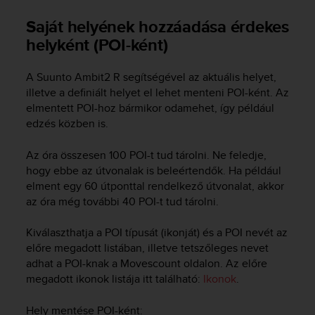
i
e
Saját helyének hozzáadása érdekes
v
helyként (POI-ként)
i
n
g
A
Suunto Ambit2 R
segítségével az aktuális helyet,
L
illetve a definiált helyet el lehet menteni POI-ként. Az
e
elmentett POI-hoz bármikor odamehet, így például
v
edzés közben is.
e
l
Az óra összesen 100 POI-t tud tárolni. Ne feledje,
A
hogy ebbe az útvonalak is beleértendők. Ha például
A
c
elment egy 60 útponttal rendelkező útvonalat, akkor
o
az óra még további 40 POI-t tud tárolni.
n
f
Kiválaszthatja a POI típusát (ikonját) és a POI nevét az
o
előre megadott listában, illetve tetszőleges nevet
r
adhat a POI-knak a Movescount oldalon. Az előre
m
megadott ikonok listája itt található:
Ikonok
.
a
n
Hely mentése POI-ként:
c