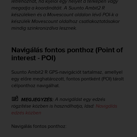
létrehozhat, ha kijelöl egy helyet a térképen vagy
A
megadja a koordinátáit. A
Suunto Ambit2 R
c
készüléken és a Movescount oldalon lévő POI-k a
c
készülék Movescount oldalhoz csatlakoztatásakor
e
mindig szinkronizálva lesznek.
s
s
i
Navigálás fontos ponthoz (Point of
b
i
interest - POI)
l
i
Suunto Ambit2 R
GPS-navigációt tartalmaz, amellyel
t
egy előre meghatározott, fontos pontként (POI) tárolt
y
G
célponthoz navigálhat.
u
i
A navigálást egy edzés
MEGJEGYZÉS:
d
rögzítése közben is használhatja, lásd:
Navigálás
e
edzés közben
l
i
Navigálás fontos ponthoz:
n
e