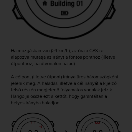
a
s
e
c
o
n
t
a
c
Ha mozgásban van (>4 km/h), az óra a GPS-re
t
alapozva mutatja az irányt a fontos ponthoz (illetve
C
útponthoz, ha útvonalon halad).
u
s
A célpont (illetve útpont) iránya üres háromszögként
t
jelenik meg. A haladás, illetve a cél irányát a kijelző
o
felső részén megjelenő folyamatos vonalak jelzik.
m
Hangolja össze ezt a kettőt, hogy garantáltan a
e
r
helyes irányba haladjon.
S
e
r
v
i