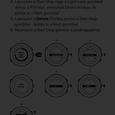
Lapozzon a
Start Stop
vagy a
Light Lock
gombbal
l
ahhoz a POI-hoz, amelyiket törölni kívánja, és
l
jelölje ki a
Next
gombbal.
f
r
Lapozzon a
Delete
(Törlés) pontra a
Start Stop
e
gombbal. Jelölje ki a
Next
gombbal.
e
Nyomja le a
Start Stop
gombot a jóváhagyáshoz.
)
,
i
f
y
o
u
h
a
v
e
a
n
y
i
s