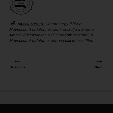
s
u
e
s
a
Ha törölt egy POI-t a
MEGJEGYZÉS:
c
Movescount oldalon, és szinkronizálja a
Suunto
c
Ambit2 R
készüléket, a POI törlődik az óráról, a
e
Movescount oldalon azonban csak le lesz tiltva.
s
s
i
n
g
i
Previous
Next
n
f
o
r
m
a
t
i
o