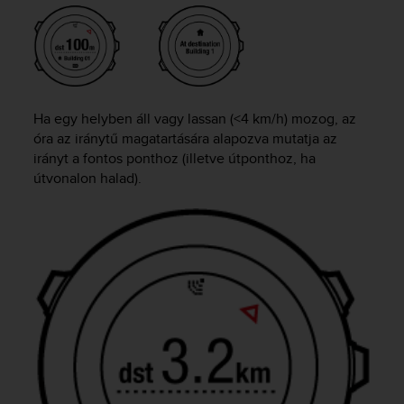
s
s
i
b
i
l
Ha egy helyben áll vagy lassan (<4 km/h) mozog, az
i
óra az iránytű magatartására alapozva mutatja az
t
y
irányt a fontos ponthoz (illetve útponthoz, ha
s
útvonalon halad).
t
a
n
d
a
r
d
s
.
P
l
e