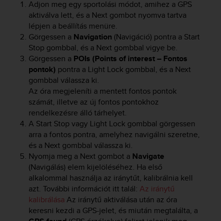
Adjon meg egy sportolási módot, amihez a GPS
s
aktiválva lett, és a
Next
gombot nyomva tartva
(
W
lépjen a beállítás menüre.
C
Görgessen a
Navigation
(Navigáció) pontra a
Start
A
Stop
gombbal, és a
Next
gombbal vigye be.
G
Görgessen a
POIs (Points of interest – Fontos
)
pontok)
pontra a
Light Lock
gombbal, és a
Next
2
gombbal válassza ki.
.
Az óra megjeleníti a mentett fontos pontok
0
számát, illetve az új fontos pontokhoz
a
rendelkezésre álló tárhelyet.
n
A
Start Stop
vagy
Light Lock
gombbal görgessen
d
a
arra a fontos pontra, amelyhez navigálni szeretne,
c
és a
Next
gombbal válassza ki.
h
Nyomja meg a
Next
gombot a
Navigate
i
(Navigálás) elem kijelöléséhez. Ha első
e
alkalommal használja az iránytűt, kalibrálnia kell
v
azt. További információt itt talál:
Az iránytű
i
kalibrálása
Az iránytű aktiválása után az óra
n
keresni kezdi a GPS-jelet, és miután megtalálta, a
g