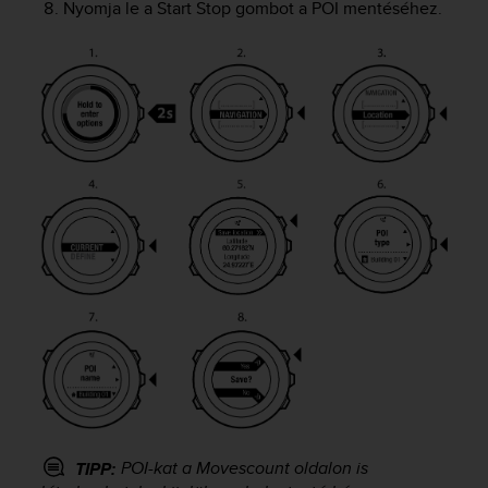
r
Nyomja le a
Start Stop
gombot a POI mentéséhez.
m
a
n
c
e
w
i
t
h
t
h
e
W
e
b
C
o
n
t
e
n
POI-kat a Movescount oldalon is
TIPP:
t