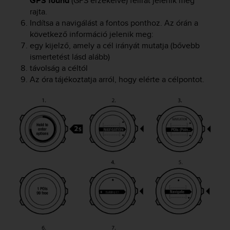
GPS found
(GPS érzékelve) felirat jelenik meg
c
rajta.
o
m
Indítsa a navigálást a fontos ponthoz. Az órán a
p
következő információ jelenik meg:
l
egy kijelző, amely a cél irányát mutatja (bővebb
i
ismertetést lásd alább)
a
távolság a céltól
n
Az óra tájékoztatja arról, hogy elérte a célpontot.
c
e
w
i
t
h
o
t
h
e
r
a
c
c
e