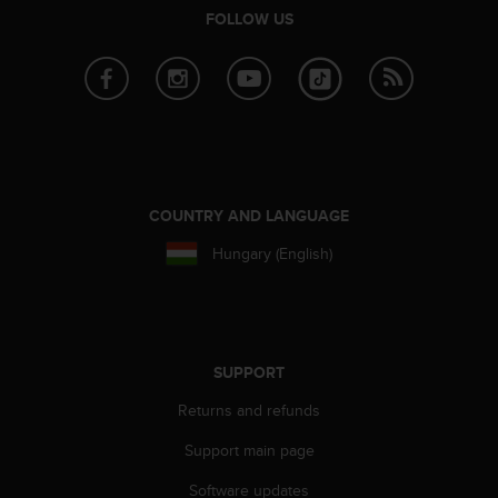
n
FOLLOW US
o
n
t
h
i
s
w
e
b
COUNTRY AND LANGUAGE
s
Hungary (English)
i
t
e
.
SUPPORT
Returns and refunds
Support main page
Software updates