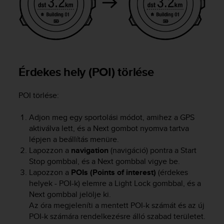
c
e
a
t
U
S
Érdekes hely (POI) törlése
A
+
1
POI törlése:
8
5
Adjon meg egy sportolási módot, amihez a GPS
5
aktiválva lett, és a
Next
gombot nyomva tartva
2
lépjen a beállítás menüre.
5
8
Lapozzon a
navigation
(navigáció) pontra a
Start
0
Stop
gombbal, és a
Next
gombbal vigye be.
9
Lapozzon a
POIs (Points of interest)
(érdekes
0
helyek - POI-k) elemre a
Light Lock
gombbal, és a
0
Next
gombbal jelölje ki.
(
Az óra megjeleníti a mentett POI-k számát és az új
t
POI-k számára rendelkezésre álló szabad területet.
o