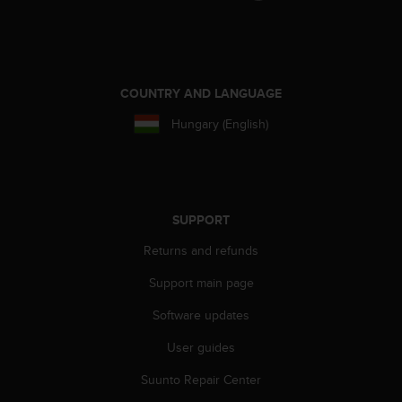
A
c
c
e
s
COUNTRY AND LANGUAGE
s
i
Hungary (English)
b
i
l
i
t
SUPPORT
y
G
Returns and refunds
u
Support main page
i
d
Software updates
e
l
User guides
i
n
Suunto Repair Center
e