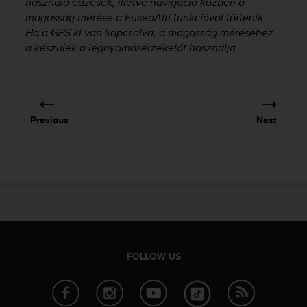
használó edzések, illetve navigáció közben a
r
magasság mérése a FusedAlti funkcióval történik.
m
a
Ha a GPS ki van kapcsolva, a magasság méréséhez
n
a készülék a légnyomásérzékelőt használja.
c
e
w
i
t
Previous
Next
h
t
h
e
W
e
b
C
o
n
FOLLOW US
t
e
n
t