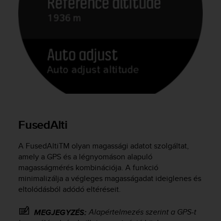
e
f
o
r
t
h
i
s
w
e
b
s
FusedAlti
i
t
e
A FusedAlti
TM
olyan magassági adatot szolgáltat,
i
amely a GPS és a légnyomáson alapuló
n
magasságmérés kombinációja. A funkció
c
minimalizálja a végleges magasságadat ideiglenes és
o
eltolódásból adódó eltéréseit.
n
f
Alapértelmezés szerint a GPS-t
MEGJEGYZÉS:
o