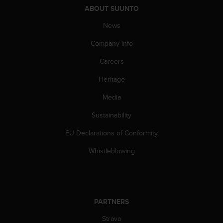
c
ABOUT SUUNTO
o
m
News
p
l
Company info
i
a
Careers
n
Heritage
c
e
Media
w
i
Sustainability
t
h
EU Declarations of Conformity
o
t
Whistleblowing
h
e
r
a
c
PARTNERS
c
Strava
e