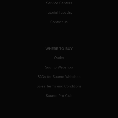
s
Service Centers
(
Tutorial Tuesday
W
C
Contact us
A
G
)
2
.
WHERE TO BUY
0
a
Outlet
n
d
Suunto Webshop
a
c
FAQs for Suunto Webshop
h
Sales Terms and Conditions
i
e
Suunto Pro Club
v
i
n
g