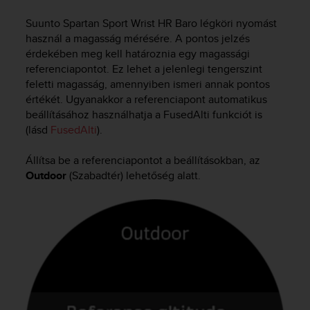
i
e
Suunto Spartan Sport Wrist HR Baro
légköri nyomást
v
használ a magasság mérésére. A pontos jelzés
i
érdekében meg kell határoznia egy magassági
n
referenciapontot. Ez lehet a jelenlegi tengerszint
g
feletti magasság, amennyiben ismeri annak pontos
L
e
értékét. Ugyanakkor a referenciapont automatikus
v
beállításához használhatja a FusedAlti funkciót is
e
(lásd
FusedAlti
).
l
A
Állítsa be a referenciapontot a beállításokban, az
A
Outdoor
(Szabadtér) lehetőség alatt.
c
o
n
f
o
r
m
a
n
c