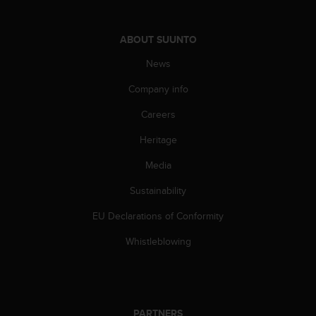
s
s
i
ABOUT SUUNTO
b
News
i
l
Company info
i
t
Careers
y
s
Heritage
t
a
Media
n
Sustainability
d
a
EU Declarations of Conformity
r
d
Whistleblowing
s
.
P
l
e
PARTNERS