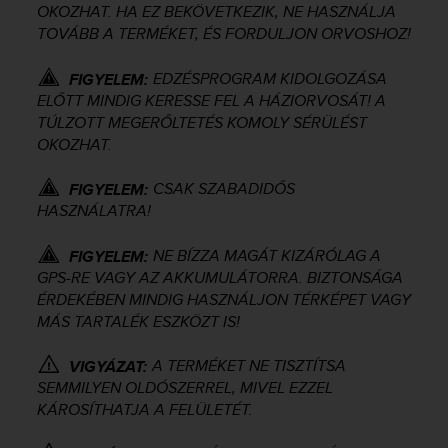
OKOZHAT. HA EZ BEKÖVETKEZIK, NE HASZNÁLJA
e
TOVÁBB A TERMÉKET, ÉS FORDULJON ORVOSHOZ!
f
o
r
EDZÉSPROGRAM KIDOLGOZÁSA
FIGYELEM:
t
ELŐTT MINDIG KERESSE FEL A HÁZIORVOSÁT! A
h
TÚLZOTT MEGERŐLTETÉS KOMOLY SÉRÜLÉST
i
OKOZHAT.
s
w
CSAK SZABADIDŐS
FIGYELEM:
e
HASZNÁLATRA!
b
s
i
NE BÍZZA MAGÁT KIZÁRÓLAG A
FIGYELEM:
t
GPS-RE VAGY AZ AKKUMULÁTORRA. BIZTONSÁGA
e
ÉRDEKÉBEN MINDIG HASZNÁLJON TÉRKÉPET VAGY
i
MÁS TARTALÉK ESZKÖZT IS!
n
c
A TERMÉKET NE TISZTÍTSA
VIGYÁZAT:
o
SEMMILYEN OLDÓSZERREL, MIVEL EZZEL
n
KÁROSÍTHATJA A FELÜLETÉT.
f
o