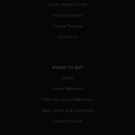
c
Suunto Repair Center
o
m
Service Centers
p
l
Tutorial Tuesday
i
a
Contact us
n
c
e
w
i
WHERE TO BUY
t
Outlet
h
o
Suunto Webshop
t
h
FAQs for Suunto Webshop
e
r
Sales Terms and Conditions
a
c
Suunto Pro Club
c
e