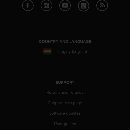
s
(
W
C
A
G
)
COUNTRY AND LANGUAGE
2
.
Hungary (English)
0
a
n
d
a
SUPPORT
c
h
Returns and refunds
i
e
Support main page
v
i
Software updates
n
User guides
g