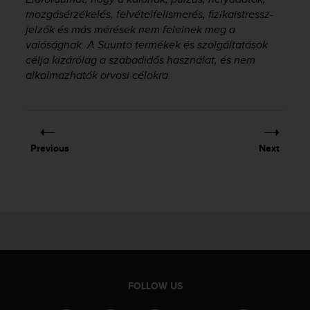
A
mozgásérzékelés, felvételfelismerés, fizikaistressz-
c
jelzők és más mérések nem felelnek meg a
c
valóságnak. A Suunto termékek és szolgáltatások
e
célja kizárólag a szabadidős használat, és nem
s
alkalmazhatók orvosi célokra.
s
i
b
i
l
Previous
Next
i
t
y
G
u
i
d
e
l
i
FOLLOW US
n
e