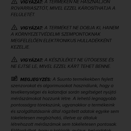
A TERMÉKEN NE HASZNÁLJON
r
VIGYÁZAT:
m
ROVARRIASZTÓT, MIVEL EZZEL KÁROSÍTHATJA A
a
FELÜLETÉT.
n
c
A TERMÉKET NE DOBJA KI, HANEM
VIGYÁZAT:
e
A KÖRNYEZETVÉDELMI SZEMPONTOKNAK
w
MEGFELELŐEN ELEKTRONIKUS HULLADÉKKÉNT
i
KEZELJE.
t
h
A KÉSZÜLÉKET NE ÜTÖGESSE ÉS
VIGYÁZAT:
t
h
NE EJTSE LE, MIVEL EZZEL KÁRT TEHET BENNE.
e
W
A Suunto termékekben fejlett
MEGJEGYZÉS:
e
szenzorokat és algorimusokat használunk, hogy a
b
tevékenységei és kalandjai során segítséget nyújtó
C
mérőszámokat hozzunk létre. A lehető legnagyobb
o
pontosságra törekszünk, ugyanakkor a termékeink
n
és szolgáltatásaink által rögzített adatok egyike sem
t
tökéletesen megbízható, illetve az általuk
e
létrehozott mérőszámok sem tökéletesen pontosak.
n
t
Előfordulhat, hogy a kalóriák, pulzus, helyadatok,