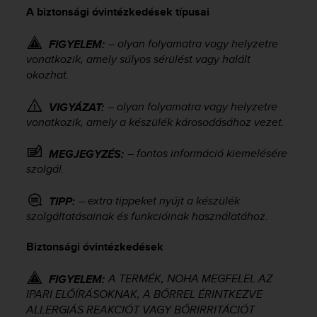
i
A biztonsági óvintézkedések típusai
e
v
– olyan folyamatra vagy helyzetre
i
FIGYELEM:
n
vonatkozik, amely súlyos sérülést vagy halált
g
okozhat.
L
e
– olyan folyamatra vagy helyzetre
VIGYÁZAT:
v
vonatkozik, amely a készülék károsodásához vezet.
e
l
– fontos információ kiemelésére
MEGJEGYZÉS:
A
szolgál.
A
c
o
– extra tippeket nyújt a készülék
TIPP:
n
szolgáltatásainak és funkcióinak használatához.
f
o
Biztonsági óvintézkedések
r
m
A TERMÉK, NOHA MEGFELEL AZ
FIGYELEM:
a
IPARI ELŐÍRÁSOKNAK, A BŐRREL ÉRINTKEZVE
n
ALLERGIÁS REAKCIÓT VAGY BŐRIRRITÁCIÓT
c