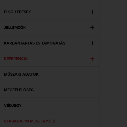
i
e
v
ELSŐ LÉPÉSEK
i
n
JELLEMZŐK
g
L
e
KARBANTARTÁS ÉS TÁMOGATÁS
v
e
l
REFERENCIA
A
A
c
MŰSZAKI ADATOK
o
n
MEGFELELŐSÉG
f
o
r
VÉDJEGY
m
a
n
SZABADALMI MEGJEGYZÉS
c