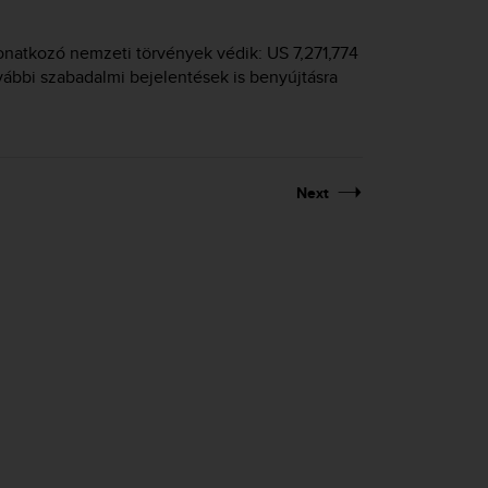
onatkozó nemzeti törvények védik: US 7,271,774
vábbi szabadalmi bejelentések is benyújtásra
Next