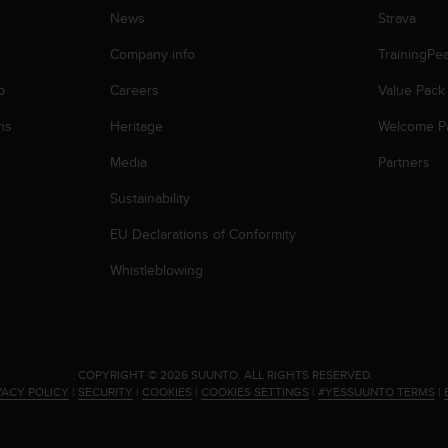
News
Strava
Company info
TrainingPe
p
Careers
Value Pack
ns
Heritage
Welcome P
Media
Partners
Sustainability
EU Declarations of Conformity
Whistleblowing
.
COPYRIGHT © 2026 SUUNTO.
ALL RIGHTS RESERVED.
VACY POLICY
|
SECURITY
|
COOKIES
|
COOKIES SETTINGS
|
#YESSUUNTO TERMS
|