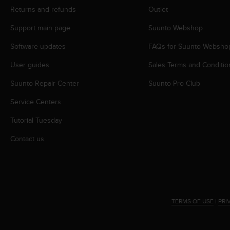
r
Returns and refunds
Outlet
m
a
Support main page
Suunto Webshop
n
c
Software updates
FAQs for Suunto Websho
e
w
User guides
Sales Terms and Conditio
i
Suunto Repair Center
Suunto Pro Club
t
h
Service Centers
t
h
Tutorial Tuesday
e
W
Contact us
e
b
C
o
n
t
TERMS OF USE
|
PRI
e
n
t