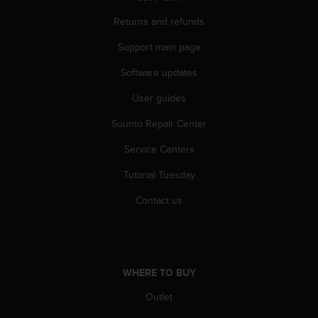
s
Returns and refunds
s
i
Support main page
b
i
Software updates
l
i
User guides
t
y
Suunto Repair Center
s
Service Centers
t
a
Tutorial Tuesday
n
d
Contact us
a
r
d
s
.
WHERE TO BUY
P
l
Outlet
e