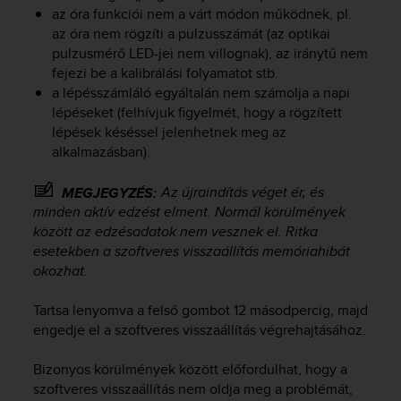
e
az óra funkciói nem a várt módon működnek, pl.
f
az óra nem rögzíti a pulzusszámát (az optikai
o
pulzusmérő LED-jei nem villognak), az iránytű nem
r
fejezi be a kalibrálási folyamatot stb.
t
a lépésszámláló egyáltalán nem számolja a napi
h
lépéseket (felhívjuk figyelmét, hogy a rögzített
i
lépések késéssel jelenhetnek meg az
s
alkalmazásban).
w
e
b
Az újraindítás véget ér, és
MEGJEGYZÉS:
s
minden aktív edzést elment. Normál körülmények
i
között az edzésadatok nem vesznek el. Ritka
t
esetekben a szoftveres visszaállítás memóriahibát
e
okozhat.
i
n
Tartsa lenyomva a felső gombot 12 másodpercig, majd
c
engedje el a szoftveres visszaállítás végrehajtásához.
o
n
Bizonyos körülmények között előfordulhat, hogy a
f
o
szoftveres visszaállítás nem oldja meg a problémát,