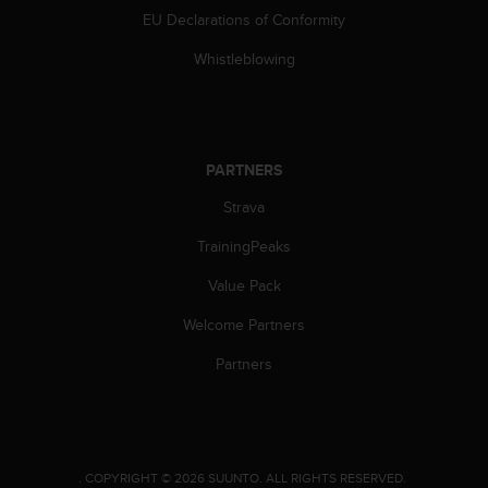
c
EU Declarations of Conformity
e
Whistleblowing
a
t
U
S
A
PARTNERS
+
1
Strava
8
5
TrainingPeaks
5
2
Value Pack
5
8
Welcome Partners
0
Partners
9
0
0
(
t
o
.
COPYRIGHT © 2026 SUUNTO.
ALL RIGHTS RESERVED.