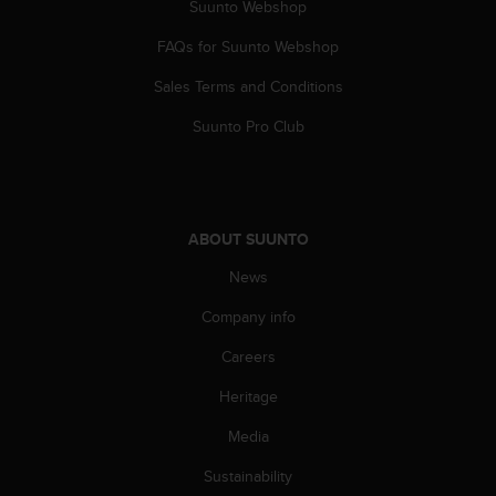
a
Suunto Webshop
s
FAQs for Suunto Webshop
e
c
Sales Terms and Conditions
o
n
Suunto Pro Club
t
a
c
t
C
ABOUT SUUNTO
u
s
News
t
o
Company info
m
Careers
e
r
Heritage
S
e
Media
r
v
Sustainability
i