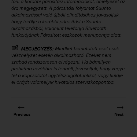
törli a korábbi párosítási információkat, amelyeket az
s
óra megjegyzett. A párosítási folyamat Suunto
(
alkalmazással való újbóli elindításához javasoljuk,
W
hogy törölje a korábbi párosítást a Suunto
C
A
alkalmazásból, valamint telefonja Bluetooth
G
funkciójának Párosított eszközök menüpontja alatt.
)
2
Mindkét bemutatott eset csak
MEGJEGYZÉS:
.
vészhelyzet esetén alkalmazható. Ezeket nem
0
szabad rendszeresen elvégezni. Ha bármilyen
a
probléma továbbra is fennáll, javasoljuk, hogy vegye
n
fel a kapcsolatot ügyfélszolgálatunkkal, vagy küldje
d
el óráját valamelyik hivatalos szervizközpontba.
a
c
h
i
e
v
Previous
Next
i
n
g