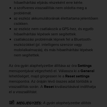
hibaelhárítási eljárás részeként erre kérte.
A
a szoftveres visszaállítás nem oldotta meg a
c
problémát.
c
az eszköz akkumulátorának élettartama jelentősen
e
s
csökken.
s
az eszköz nem csatlakozik a GPS-hez, és egyéb
i
hibaelhárítási lépések sem segítettek.
b
csatlakozási problémák lépnek fel a Bluetooth-
i
eszközökkel (pl. intelligens szenzor vagy
l
mobilalkalmazás), és más hibaelhárítási lépések
i
nem segítettek.
t
y
Az óra gyári alaphelyzetbe állítása az óra
Settings
G
menüpontjával végezhető el. Válassza ki a
General
u
i
lehetőséget, majd görgessen le a
Reset settings
d
menüpontra. Az óráján lévő összes adat törlődik a
e
visszaállítás során. A
Reset
kiválasztásával indíthatja
l
el a visszaállítást.
i
n
A gyári alaphelyzetbe állítás
MEGJEGYZÉS:
e