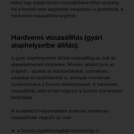
r
ekkor egy másik típusú visszaállításra lehet szükség.
m
Ha a fentiek nem segítettek megoldani a problémát; a
a
hardveres visszaállítás segíthet.
n
c
e
Hardveres visszaállítás (gyári
w
alaphelyzetbe állítás):
i
t
h
A gyári alaphelyzetbe állítás visszaállítja az órát az
t
alapértelmezett értékekre. Minden adatot töröl az
h
órájáról – azokat az edzésadatokat, személyes
e
adatokat és beállításokat is, amelyek nincsenek
W
szinkronizálva a Suunto alkalmazással. A hardveres
e
visszaállítás után el kell végezni a Suunto óra kezdeti
b
beállítását.
C
o
n
A következő helyzetekben érdemes hardveres
t
visszaállítást végezni az órán:
e
n
a Suunto ügyfélszolgálati képviselője a
t