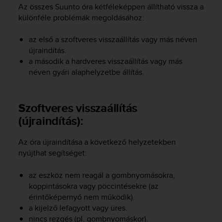
i
Az összes Suunto óra kétféleképpen állítható vissza a
e
különféle problémák megoldásához:
v
i
az első a szoftveres visszaállítás vagy más néven
n
újraindítás.
g
L
a második a hardveres visszaállítás vagy más
e
néven gyári alaphelyzetbe állítás.
v
e
l
Szoftveres visszaállítás
A
(újraindítás):
A
c
o
Az óra újraindítása a következő helyzetekben
n
nyújthat segítséget:
f
o
az eszköz nem reagál a gombnyomásokra,
r
koppintásokra vagy pöccintésekre (az
m
érintőképernyő nem működik).
a
a kijelző lefagyott vagy üres.
n
nincs rezgés (pl. gombnyomáskor).
c