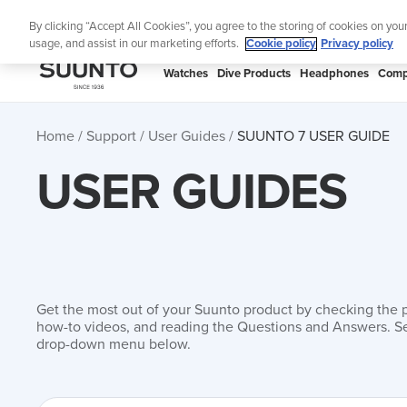
Skip
Lig
By clicking “Accept All Cookies”, you agree to the storing of cookies on you
to
usage, and assist in our marketing efforts.
Cookie policy
Privacy policy
content
SUUNTO
Watches
Dive Products
Headphones
Comp
APAC
Home
Support
User Guides
SUUNTO 7 USER GUIDE
USER GUIDES
Get the most out of your Suunto product by checking the 
how-to videos, and reading the Questions and Answers. Se
drop-down menu below.