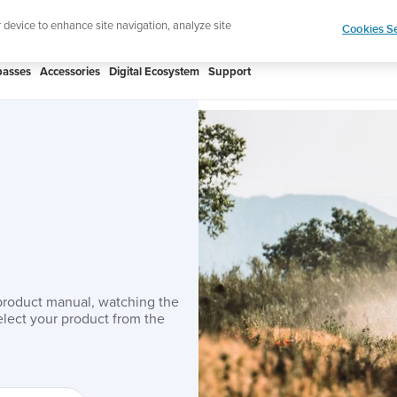
htweight sports watch designed for runners
Shop
r device to enhance site navigation, analyze site
Cookies Se
asses
Accessories
Digital Ecosystem
Support
product manual, watching the
lect your product from the