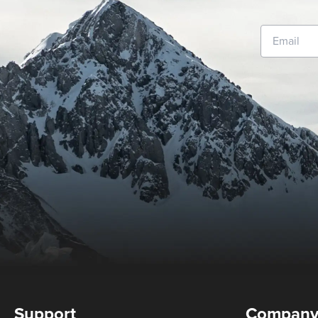
Support
Compan