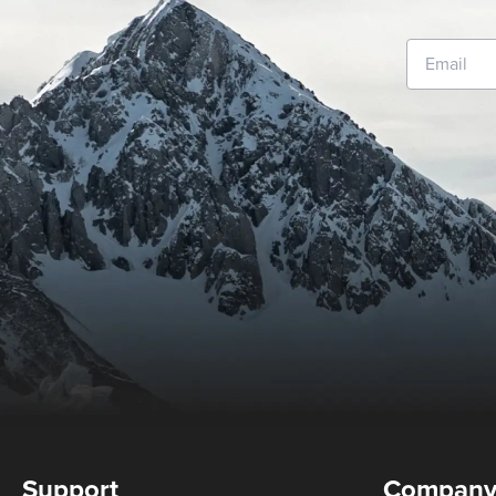
Support
Compan