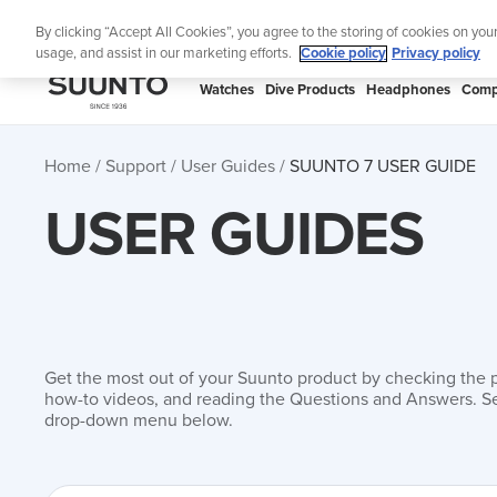
Skip
Lig
By clicking “Accept All Cookies”, you agree to the storing of cookies on you
to
usage, and assist in our marketing efforts.
Cookie policy
Privacy policy
content
SUUNTO
Watches
Dive Products
Headphones
Comp
APAC
Home
Support
User Guides
SUUNTO 7 USER GUIDE
USER GUIDES
Get the most out of your Suunto product by checking the 
how-to videos, and reading the Questions and Answers. Se
drop-down menu below.