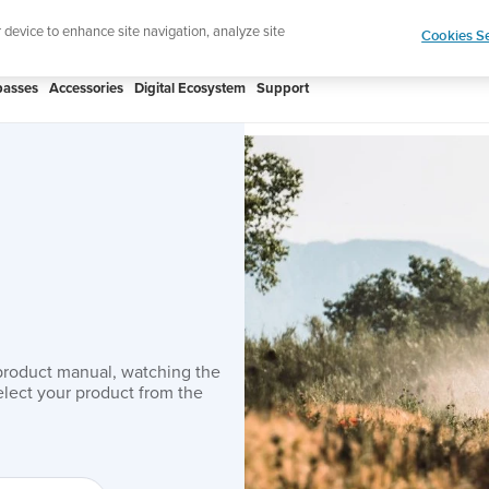
htweight sports watch designed for runners
Shop
r device to enhance site navigation, analyze site
Cookies Se
asses
Accessories
Digital Ecosystem
Support
product manual, watching the
lect your product from the