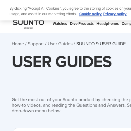
Skip
Lig
By clicking “Accept All Cookies”, you agree to the storing of cookies on you
to
usage, and assist in our marketing efforts.
Cookie policy
Privacy policy
content
SUUNTO
Watches
Dive Products
Headphones
Comp
APAC
Home
Support
User Guides
SUUNTO 9 USER GUIDE
USER GUIDES
Get the most out of your Suunto product by checking the 
how-to videos, and reading the Questions and Answers. Se
drop-down menu below.