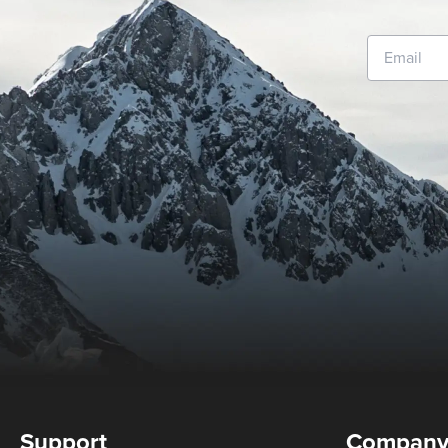
Support
Compan