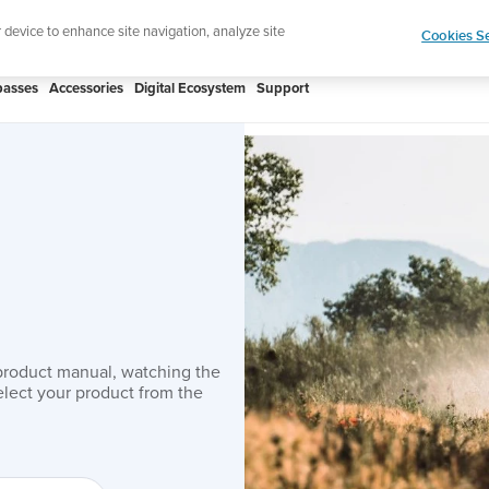
htweight sports watch designed for runners
Shop
r device to enhance site navigation, analyze site
Cookies Se
asses
Accessories
Digital Ecosystem
Support
product manual, watching the
lect your product from the