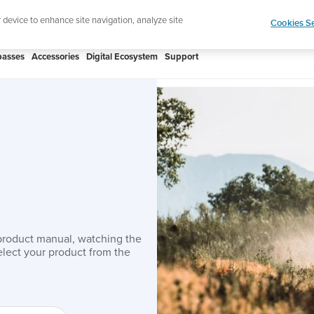
htweight sports watch designed for runners
Shop
r device to enhance site navigation, analyze site
Cookies Se
asses
Accessories
Digital Ecosystem
Support
product manual, watching the
lect your product from the