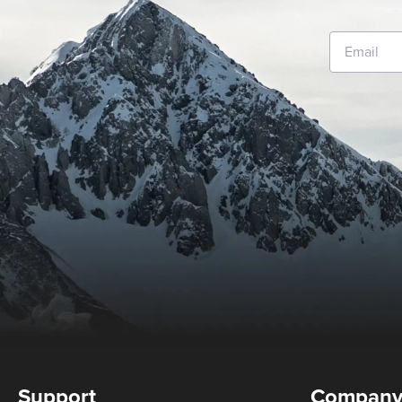
Support
Compan