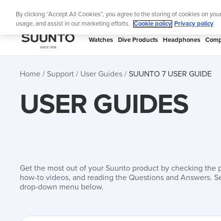
Skip
Lig
By clicking “Accept All Cookies”, you agree to the storing of cookies on you
to
usage, and assist in our marketing efforts.
Cookie policy
Privacy policy
content
SUUNTO
Watches
Dive Products
Headphones
Comp
APAC
Home
Support
User Guides
SUUNTO 7 USER GUIDE
USER GUIDES
Get the most out of your Suunto product by checking the 
how-to videos, and reading the Questions and Answers. Se
drop-down menu below.