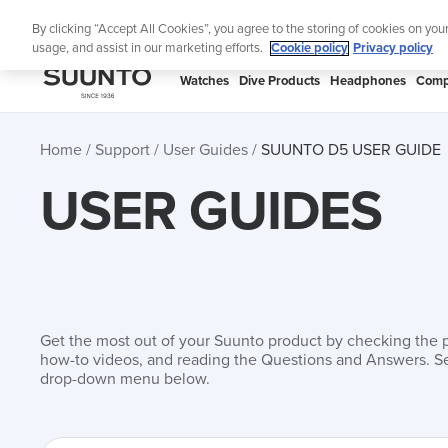
Skip
Lig
By clicking “Accept All Cookies”, you agree to the storing of cookies on you
to
usage, and assist in our marketing efforts.
Cookie policy
Privacy policy
content
SUUNTO
Watches
Dive Products
Headphones
Comp
APAC
Home
Support
User Guides
SUUNTO D5 USER GUIDE
USER GUIDES
Get the most out of your Suunto product by checking the 
how-to videos, and reading the Questions and Answers. Se
drop-down menu below.