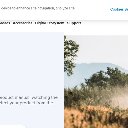
htweight sports watch designed for runners
Shop
r device to enhance site navigation, analyze site
Cookies Se
asses
Accessories
Digital Ecosystem
Support
product manual, watching the
lect your product from the