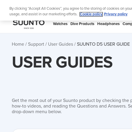
Skip
Lig
By clicking “Accept All Cookies”, you agree to the storing of cookies on you
to
usage, and assist in our marketing efforts.
Cookie policy
Privacy policy
content
SUUNTO
Watches
Dive Products
Headphones
Comp
APAC
Home
Support
User Guides
SUUNTO D5 USER GUIDE
USER GUIDES
Get the most out of your Suunto product by checking the 
how-to videos, and reading the Questions and Answers. Se
drop-down menu below.