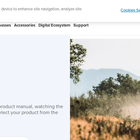
htweight sports watch designed for runners
Shop
r device to enhance site navigation, analyze site
Cookies Se
asses
Accessories
Digital Ecosystem
Support
product manual, watching the
lect your product from the