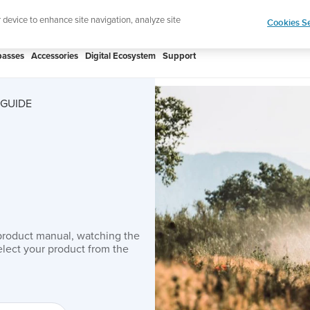
htweight sports watch designed for runners
Shop
r device to enhance site navigation, analyze site
Cookies Se
asses
Accessories
Digital Ecosystem
Support
 GUIDE
product manual, watching the
lect your product from the