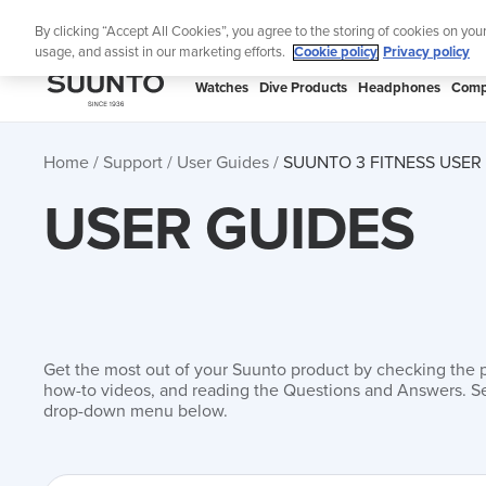
Skip
Lig
By clicking “Accept All Cookies”, you agree to the storing of cookies on you
to
usage, and assist in our marketing efforts.
Cookie policy
Privacy policy
content
SUUNTO
Watches
Dive Products
Headphones
Comp
APAC
Home
Support
User Guides
SUUNTO 3 FITNESS USER
USER GUIDES
Get the most out of your Suunto product by checking the 
how-to videos, and reading the Questions and Answers. Se
drop-down menu below.