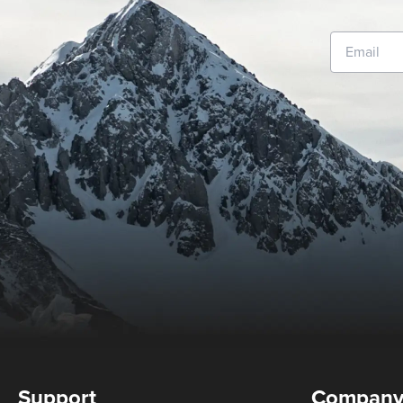
Support
Compan