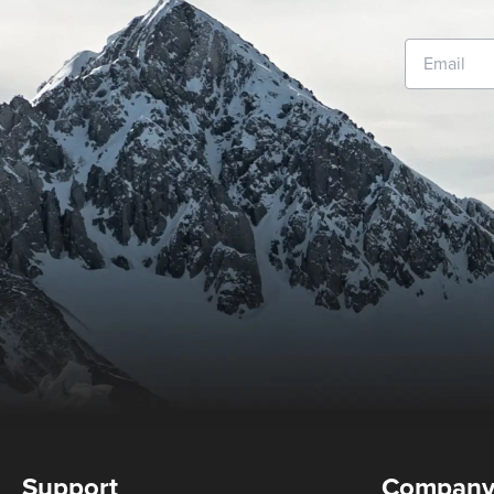
Support
Compan