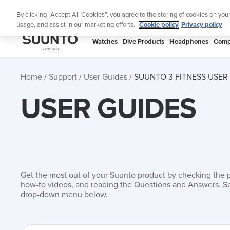
Skip
Lig
By clicking “Accept All Cookies”, you agree to the storing of cookies on you
to
usage, and assist in our marketing efforts.
Cookie policy
Privacy policy
content
SUUNTO
Watches
Dive Products
Headphones
Comp
APAC
Home
Support
User Guides
SUUNTO 3 FITNESS USER
USER GUIDES
Get the most out of your Suunto product by checking the 
how-to videos, and reading the Questions and Answers. Se
drop-down menu below.