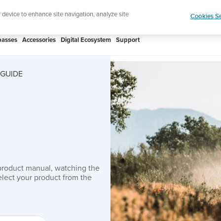
htweight sports watch designed for runners
Shop
r device to enhance site navigation, analyze site
Cookies Se
asses
Accessories
Digital Ecosystem
Support
 GUIDE
product manual, watching the
lect your product from the