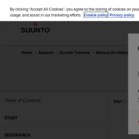
S
u
By clicking “Accept All Cookies”, you agree to the storing of cookies on you
u
usage, and assist in our marketing efforts.
Cookie policy
Privacy policy
n
t
o
i
s
c
Home
Support
Suunto Traverse
Manual do Utilizador - 2
o
m
m
i
t
t
e
Table of Content
Start
Caract
d
t
o
START
a
c
h
SEGURANÇA