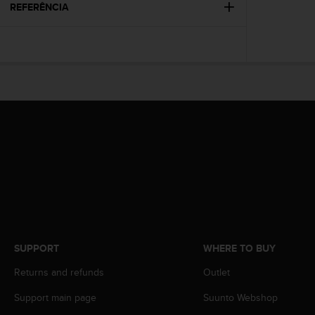
s
REFERÊNCIA
(
W
C
A
G
)
2
.
0
a
n
d
a
c
h
i
e
SUPPORT
WHERE TO BUY
v
Returns and refunds
Outlet
i
n
Support main page
Suunto Webshop
g