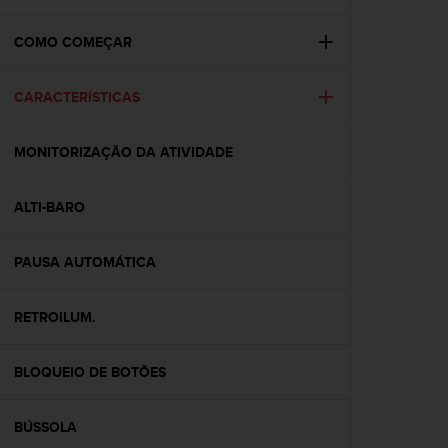
i
e
v
COMO COMEÇAR
i
n
CARACTERÍSTICAS
g
L
e
MONITORIZAÇÃO DA ATIVIDADE
v
e
l
ALTI-BARO
A
A
c
PAUSA AUTOMÁTICA
o
n
RETROILUM.
f
o
r
BLOQUEIO DE BOTÕES
m
a
n
BÚSSOLA
c