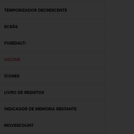
e
f
TEMPORIZADOR DECRESCENTE
o
r
ECRÃS
t
h
i
FUSEDALTI
s
w
e
VOLTAR
b
s
i
ÍCONES
t
e
LIVRO DE REGISTOS
i
n
c
INDICADOR DE MEMÓRIA RESTANTE
o
n
f
MOVESCOUNT
o