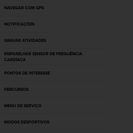
r
m
NAVEGAR COM GPS
a
n
NOTIFICAÇÕES
c
e
w
GRAVAR ATIVIDADES
i
t
EMPARELHAR SENSOR DE FREQUÊNCIA
h
CARDÍACA
t
h
e
PONTOS DE INTERESSE
W
e
PERCURSOS
b
C
o
MENU DE SERVIÇO
n
t
e
MODOS DESPORTIVOS
n
t