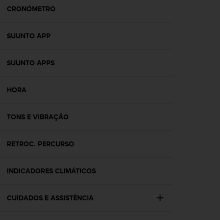
A
CRONÓMETRO
c
c
SUUNTO APP
e
s
s
SUUNTO APPS
i
b
i
HORA
l
i
t
TONS E VIBRAÇÃO
y
G
RETROC. PERCURSO
u
i
d
INDICADORES CLIMÁTICOS
e
l
i
CUIDADOS E ASSISTÊNCIA
n
e