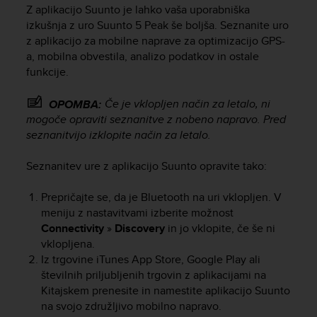
i
Z aplikacijo Suunto je lahko vaša uporabniška
e
izkušnja z uro
Suunto 5 Peak
še boljša. Seznanite uro
v
z aplikacijo za mobilne naprave za optimizacijo GPS-
i
a, mobilna obvestila, analizo podatkov in ostale
n
funkcije.
g
L
e
Če je vklopljen način za letalo, ni
OPOMBA:
v
mogoče opraviti seznanitve z nobeno napravo. Pred
e
seznanitvijo izklopite način za letalo.
l
A
Seznanitev ure z aplikacijo Suunto opravite tako:
A
c
Prepričajte se, da je Bluetooth na uri vklopljen. V
o
meniju z nastavitvami izberite možnost
n
f
Connectivity
»
Discovery
in jo vklopite, če še ni
o
vklopljena.
r
Iz trgovine iTunes App Store, Google Play ali
m
številnih priljubljenih trgovin z aplikacijami na
a
Kitajskem prenesite in namestite aplikacijo Suunto
n
na svojo združljivo mobilno napravo.
c