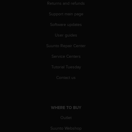
Returns and refunds
A
c
Support main page
c
e
Software updates
s
s
User guides
i
Suunto Repair Center
b
i
Service Centers
l
i
Tutorial Tuesday
t
y
Contact us
G
u
i
d
e
WHERE TO BUY
l
i
Outlet
n
Suunto Webshop
e