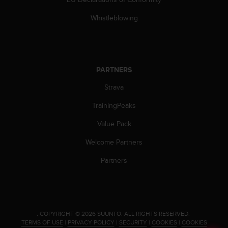
c
o
Whistleblowing
m
p
l
i
a
PARTNERS
n
c
Strava
e
w
TrainingPeaks
i
t
Value Pack
h
Welcome Partners
o
t
Partners
h
e
r
a
c
c
.
COPYRIGHT © 2026 SUUNTO.
ALL RIGHTS RESERVED.
TERMS OF USE
|
PRIVACY POLICY
|
SECURITY
|
COOKIES
|
COOKIES
e