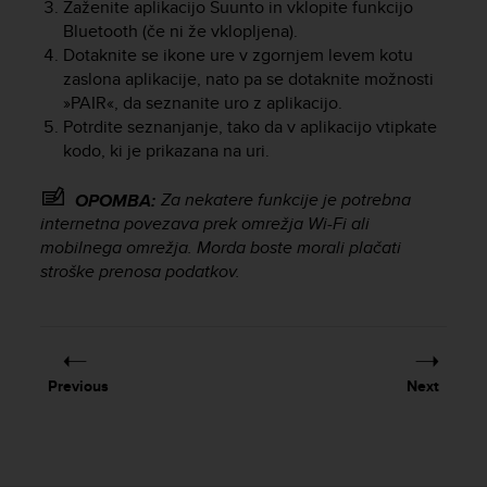
Zaženite aplikacijo Suunto in vklopite funkcijo
e
Bluetooth (če ni že vklopljena).
f
Dotaknite se ikone ure v zgornjem levem kotu
o
zaslona aplikacije, nato pa se dotaknite možnosti
r
t
»PAIR«, da seznanite uro z aplikacijo.
h
Potrdite seznanjanje, tako da v aplikacijo vtipkate
i
kodo, ki je prikazana na uri.
s
w
Za nekatere funkcije je potrebna
OPOMBA:
e
internetna povezava prek omrežja Wi-Fi ali
b
mobilnega omrežja. Morda boste morali plačati
s
stroške prenosa podatkov.
i
t
e
i
n
c
Previous
Next
o
n
f
o