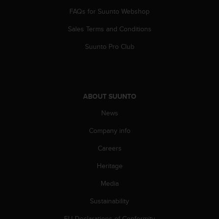
s
FAQs for Suunto Webshop
(
W
Sales Terms and Conditions
C
A
Suunto Pro Club
G
)
2
.
0
ABOUT SUUNTO
a
n
News
d
Company info
a
c
Careers
h
i
Heritage
e
v
Media
i
n
Sustainability
g
EU Declarations of Conformity