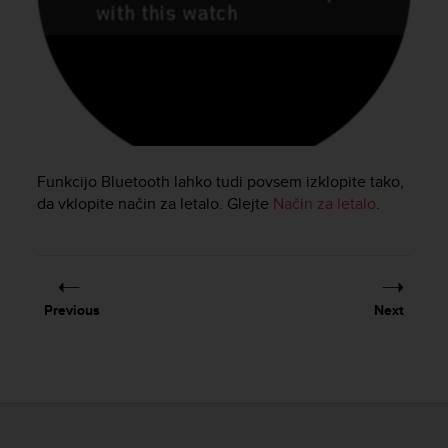
e
f
o
r
t
h
i
s
w
Funkcijo Bluetooth lahko tudi povsem izklopite tako,
e
da vklopite način za letalo. Glejte
Način za letalo
.
b
s
i
t
e
Previous
Next
i
n
c
o
n
f
o