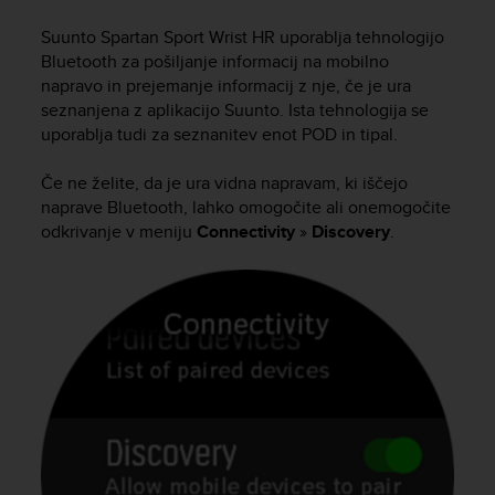
i
e
Suunto Spartan Sport Wrist HR
uporablja tehnologijo
v
Bluetooth za pošiljanje informacij na mobilno
i
napravo in prejemanje informacij z nje, če je ura
n
seznanjena z aplikacijo Suunto. Ista tehnologija se
g
uporablja tudi za seznanitev enot POD in tipal.
L
e
v
Če ne želite, da je ura vidna napravam, ki iščejo
e
naprave Bluetooth, lahko omogočite ali onemogočite
l
odkrivanje v meniju
Connectivity
»
Discovery
.
A
A
c
o
n
f
o
r
m
a
n
c