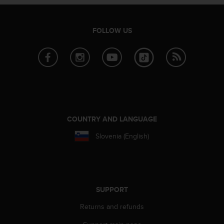
r
m
a
FOLLOW US
n
c
e
w
i
t
h
t
h
COUNTRY AND LANGUAGE
e
W
Slovenia (English)
e
b
C
o
n
SUPPORT
t
e
Returns and refunds
n
t