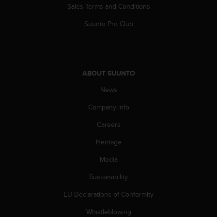
s
Sales Terms and Conditions
(
W
Suunto Pro Club
C
A
G
)
2
ABOUT SUUNTO
.
News
0
a
Company info
n
d
Careers
a
c
Heritage
h
i
Media
e
Sustainability
v
i
EU Declarations of Conformity
n
g
Whistleblowing