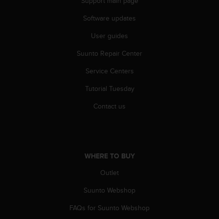
Support main page
A
c
Software updates
c
User guides
e
s
Suunto Repair Center
s
i
Service Centers
b
i
Tutorial Tuesday
l
i
Contact us
t
y
G
u
i
WHERE TO BUY
d
Outlet
e
l
Suunto Webshop
i
n
FAQs for Suunto Webshop
e