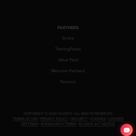
c
o
m
p
l
PARTNERS
i
a
Strava
n
c
TrainingPeaks
e
Value Pack
w
i
Welcome Partners
t
h
Partners
o
t
h
e
r
.
COPYRIGHT © 2026 SUUNTO.
ALL RIGHTS RESERVED.
a
TERMS OF USE
|
PRIVACY POLICY
|
SECURITY
|
COOKIES
|
COOKIES
c
SETTINGS
|
#YESSUUNTO TERMS
|
EU DATA ACT NOTICE
c
e