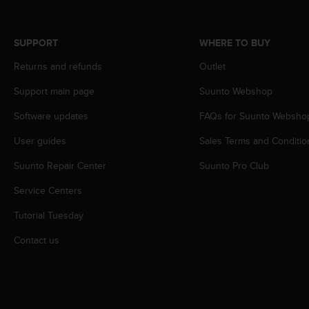
s
s
i
SUPPORT
WHERE TO BUY
b
i
Returns and refunds
Outlet
l
Support main page
Suunto Webshop
i
t
Software updates
FAQs for Suunto Websho
y
s
User guides
Sales Terms and Conditio
t
a
Suunto Repair Center
Suunto Pro Club
n
d
Service Centers
a
Tutorial Tuesday
r
d
Contact us
s
.
P
l
e