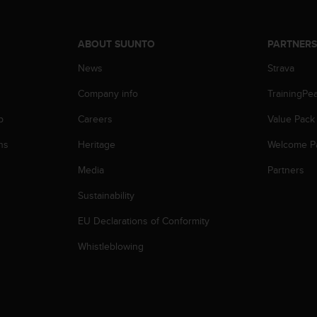
ABOUT SUUNTO
PARTNER
News
Strava
Company info
TrainingPe
p
Careers
Value Pack
ns
Heritage
Welcome P
Media
Partners
Sustainability
EU Declarations of Conformity
Whistleblowing