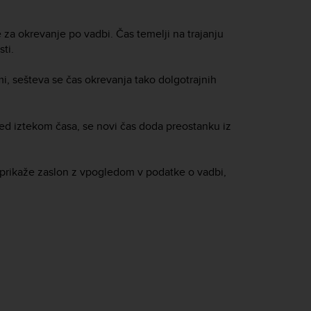
e za okrevanje po vadbi. Čas temelji na trajanju
ti.
i, sešteva se čas okrevanja tako dolgotrajnih
ed iztekom časa, se novi čas doda preostanku iz
se prikaže zaslon z vpogledom v podatke o vadbi,