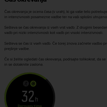
Čas okrevanja je ocena časa (v urah), ki ga vaše telo potrebuj
in intenzivnosti posamezne vadbe ter na vaši splošni utrujenos
Sešteva se čas okrevanja iz vseh vrst vadb. Z drugimi besedam
vadb pri nizki intenzivnosti kot vadb pri visoki intenzivnosti.
Sešteva se čas iz vseh vadb. Če torej znova začnete vadbo pr
prejšnje vadbe.
Če si želite ogledati čas okrevanja, podrsajte tolikokrat, da 
in se dotaknite zaslona.