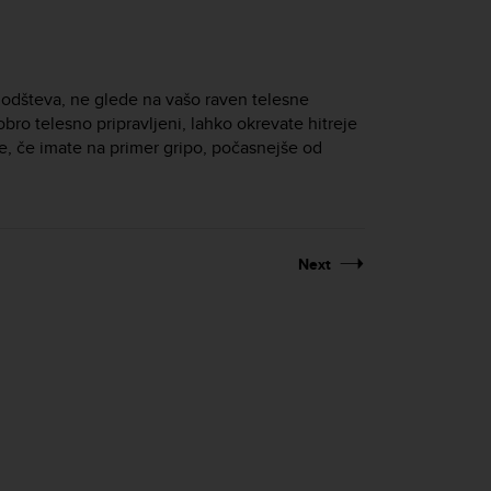
odšteva, ne glede na vašo raven telesne
obro telesno pripravljeni, lahko okrevate hitreje
e, če imate na primer gripo, počasnejše od
Next