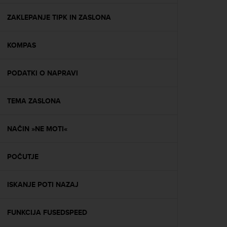
e
f
ZAKLEPANJE TIPK IN ZASLONA
o
r
KOMPAS
t
h
i
PODATKI O NAPRAVI
s
w
e
TEMA ZASLONA
b
s
i
NAČIN »NE MOTI«
t
e
POČUTJE
i
n
c
ISKANJE POTI NAZAJ
o
n
f
FUNKCIJA FUSEDSPEED
o