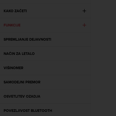
i
e
v
KAKO ZAČETI
i
n
FUNKCIJE
g
L
e
SPREMLJANJE DEJAVNOSTI
v
e
l
NAČIN ZA LETALO
A
A
c
VIŠINOMER
o
n
SAMODEJNI PREMOR
f
o
r
OSVETLITEV OZADJA
m
a
n
POVEZLJIVOST BLUETOOTH
c