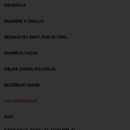
A
OBVESTILA
c
c
RAZMERE V OKOLJU
e
s
s
SEZNANITEV ENOT POD IN TIPAL
i
b
i
ZANIMIVE TOČKE
l
i
t
OBLIKE ZAPISA POLOŽAJA
y
G
BELEŽENJE VADBE
u
i
d
ČAS OKREVANJA
e
l
i
POTI
n
e