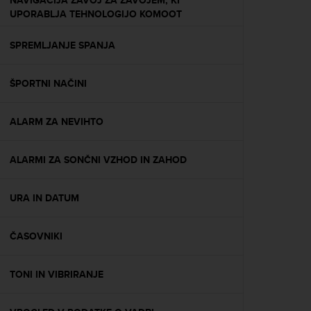
NAVIGACIJA ZAVOJ ZA ZAVOJEM, KI
s
UPORABLJA TEHNOLOGIJO KOMOOT
(
W
SPREMLJANJE SPANJA
C
A
G
ŠPORTNI NAČINI
)
2
.
ALARM ZA NEVIHTO
0
a
n
ALARMI ZA SONČNI VZHOD IN ZAHOD
d
a
URA IN DATUM
c
h
i
ČASOVNIKI
e
v
i
TONI IN VIBRIRANJE
n
g