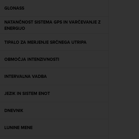
r
m
GLONASS
a
n
NATANČNOST SISTEMA GPS IN VARČEVANJE Z
c
ENERGIJO
e
w
TIPALO ZA MERJENJE SRČNEGA UTRIPA
i
t
h
OBMOČJA INTENZIVNOSTI
t
h
e
INTERVALNA VADBA
W
e
JEZIK IN SISTEM ENOT
b
C
o
DNEVNIK
n
t
e
LUNINE MENE
n
t