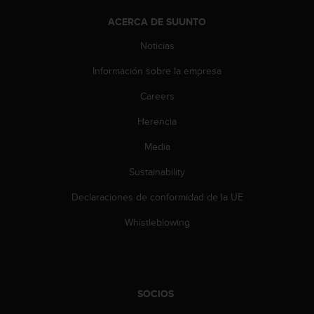
t
ACERCA DE SUUNTO
a
s
Noticias
d
e
Información sobre la empresa
a
Careers
c
c
Herencia
e
s
Media
i
b
Sustainability
i
l
Declaraciones de conformidad de la UE
i
Whistleblowing
d
a
d
p
a
r
SOCIOS
a