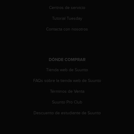
i
Centros de servicio
o
w
Tutorial Tuesday
e
b
Contacta con nosotros
d
e
a
c
u
DÓNDE COMPRAR
e
r
Tienda web de Suunto
d
o
FAQs sobre la tienda web de Suunto
c
Términos de Venta
o
n
Suunto Pro Club
l
a
Descuento de estudiante de Suunto
s
P
a
u