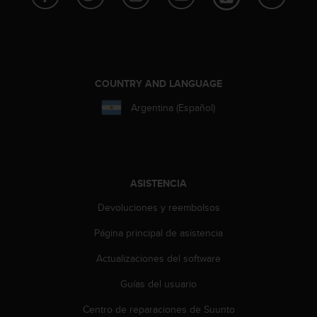
c
o
n
f
o
r
COUNTRY AND LANGUAGE
m
Argentina (Español)
i
d
a
d
A
A
ASISTENCIA
e
Devoluciones y reembolsos
n
e
Página principal de asistencia
s
t
Actualizaciones del software
e
s
Guías del usuario
i
t
Centro de reparaciones de Suunto