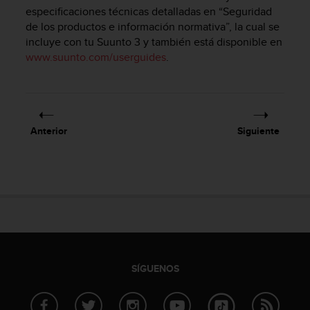
m
especificaciones técnicas detalladas en “Seguridad
i
de los productos e información normativa”, la cual se
s
incluye con tu
Suunto 3
y también está disponible en
o
www.suunto.com/userguides
.
d
e
a
l
c
a
Anterior
Siguiente
n
z
a
r
e
l
n
i
v
e
SÍGUENOS
l
d
e