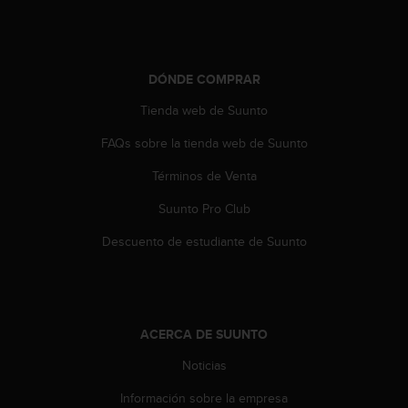
t
a
s
d
DÓNDE COMPRAR
e
a
Tienda web de Suunto
c
FAQs sobre la tienda web de Suunto
c
e
Términos de Venta
s
i
Suunto Pro Club
b
i
Descuento de estudiante de Suunto
l
i
d
a
d
ACERCA DE SUUNTO
p
a
Noticias
r
Información sobre la empresa
a