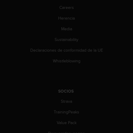
c
Careers
o
n
Herencia
t
e
Media
n
i
Sustainability
d
Declaraciones de conformidad de la UE
o
w
Whistleblowing
e
b
(
W
e
SOCIOS
b
C
Strava
o
n
TrainingPeaks
t
e
Value Pack
n