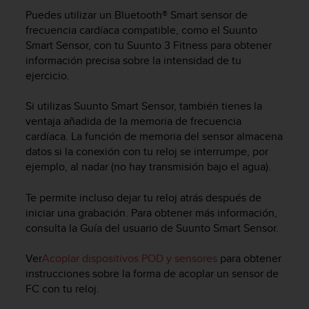
m
Puedes utilizar un Bluetooth® Smart sensor de
i
s
frecuencia cardíaca compatible, como el Suunto
o
Smart Sensor, con tu
Suunto 3 Fitness
para obtener
d
información precisa sobre la intensidad de tu
e
ejercicio.
a
l
Si utilizas Suunto Smart Sensor, también tienes la
c
ventaja añadida de la memoria de frecuencia
a
cardíaca. La función de memoria del sensor almacena
n
datos si la conexión con tu reloj se interrumpe, por
z
ejemplo, al nadar (no hay transmisión bajo el agua).
a
r
e
Te permite incluso dejar tu reloj atrás después de
l
iniciar una grabación. Para obtener más información,
n
consulta la Guía del usuario de Suunto Smart Sensor.
i
v
Ver
Acoplar dispositivos POD y sensores
para obtener
e
instrucciones sobre la forma de acoplar un sensor de
l
FC con tu reloj.
d
e