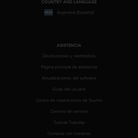
i
COUNTRY AND LANGUAGE
o
Argentina (Español)
w
e
b
d
e
a
ASISTENCIA
c
Devoluciones y reembolsos
u
e
Página principal de asistencia
r
d
Actualizaciones del software
o
c
Guías del usuario
o
Centro de reparaciones de Suunto
n
l
Centros de servicio
a
s
Tutorial Tuesday
P
a
Contacta con nosotros
u