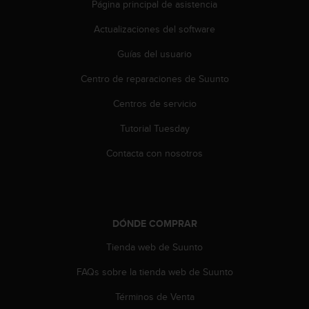
Página principal de asistencia
t
a
Actualizaciones del software
s
d
Guías del usuario
e
Centro de reparaciones de Suunto
a
c
Centros de servicio
c
e
Tutorial Tuesday
s
i
Contacta con nosotros
b
i
l
i
d
DÓNDE COMPRAR
a
d
Tienda web de Suunto
p
FAQs sobre la tienda web de Suunto
a
r
Términos de Venta
a