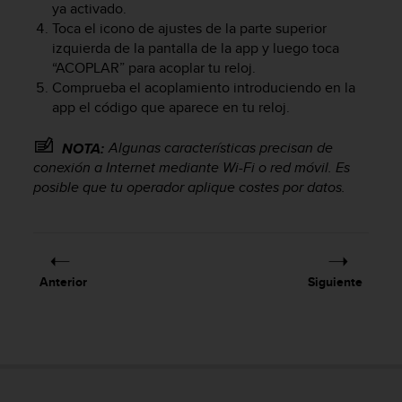
ya activado.
c
Toca el icono de ajustes de la parte superior
o
izquierda de la pantalla de la app y luego toca
n
f
“ACOPLAR” para acoplar tu reloj.
o
Comprueba el acoplamiento introduciendo en la
r
app el código que aparece en tu reloj.
m
i
Algunas características precisan de
NOTA:
d
conexión a Internet mediante Wi-Fi o red móvil. Es
a
posible que tu operador aplique costes por datos.
d
A
A
e
n
e
Anterior
Siguiente
s
t
e
s
i
t