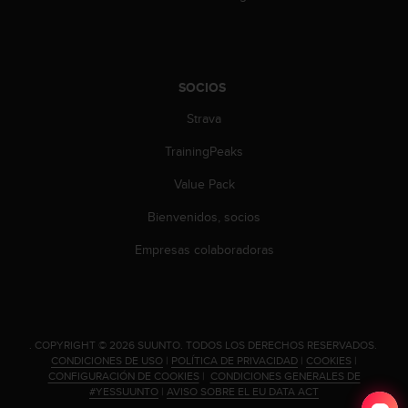
t
A
c
c
e
SOCIOS
s
s
Strava
i
b
TrainingPeaks
i
l
Value Pack
i
Bienvenidos, socios
t
y
Empresas colaboradoras
G
u
i
d
e
.
COPYRIGHT © 2026 SUUNTO.
TODOS LOS DERECHOS RESERVADOS.
l
CONDICIONES DE USO
|
POLÍTICA DE PRIVACIDAD
|
COOKIES
|
i
CONFIGURACIÓN DE COOKIES
|
CONDICIONES GENERALES DE
n
#YESSUUNTO
|
AVISO SOBRE EL EU DATA ACT
e