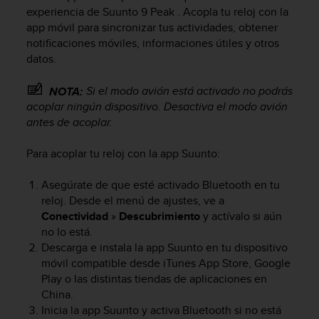
m
experiencia de
Suunto 9 Peak
. Acopla tu reloj con la
i
app móvil para sincronizar tus actividades, obtener
s
notificaciones móviles, informaciones útiles y otros
o
datos.
d
e
a
Si el modo avión está activado no podrás
NOTA:
l
acoplar ningún dispositivo. Desactiva el modo avión
c
antes de acoplar.
a
n
Para acoplar tu reloj con la app Suunto:
z
a
Asegúrate de que esté activado Bluetooth en tu
r
reloj. Desde el menú de ajustes, ve a
e
l
Conectividad
»
Descubrimiento
y actívalo si aún
n
no lo está.
i
Descarga e instala la app Suunto en tu dispositivo
v
móvil compatible desde iTunes App Store, Google
e
Play o las distintas tiendas de aplicaciones en
l
China.
d
Inicia la app Suunto y activa Bluetooth si no está
e