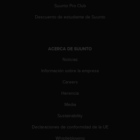
c
Suunto Pro Club
o
n
Descuento de estudiante de Suunto
t
e
n
i
d
ACERCA DE SUUNTO
o
w
Noticias
e
Información sobre la empresa
b
(
Careers
W
e
Herencia
b
C
Media
o
n
Sustainability
t
Declaraciones de conformidad de la UE
e
n
Whistleblowing