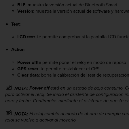
BLE
: muestra la versión actual de Bluetooth Smart
Version
: muestra la versión actual de software y hardw
Test
:
LCD test
: te permite comprobar si la pantalla LCD func
Action
:
Power off
te permite poner el reloj en modo de reposo
GPS reset
: te permite restablecer el GPS
Clear data
: borra la calibración del test de recuperació
Power off
está en un estado de bajo consumo. Con
NOTA:
para activar el reloj. Se inicia el asistente de configuración 
hora y fecha. Confírmalos mediante el asistente de puesta e
El reloj cambia al modo de ahorro de energía cu
NOTA:
reloj se vuelve a activar al moverlo.