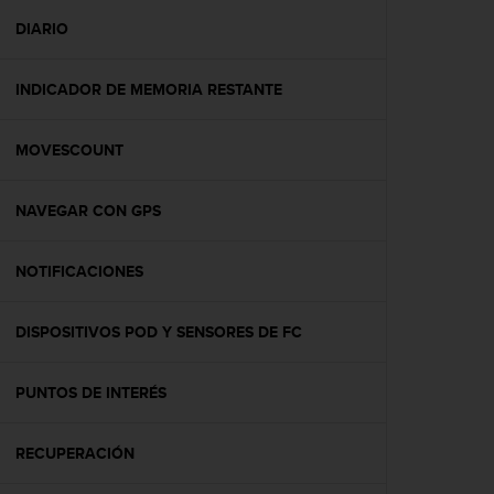
i
o
DIARIO
w
e
INDICADOR DE MEMORIA RESTANTE
b
d
e
MOVESCOUNT
a
c
u
NAVEGAR CON GPS
e
r
d
NOTIFICACIONES
o
c
DISPOSITIVOS POD Y SENSORES DE FC
o
n
l
PUNTOS DE INTERÉS
a
s
P
RECUPERACIÓN
a
u