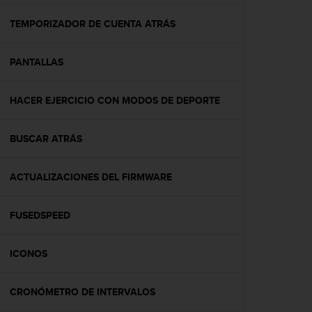
c
o
TEMPORIZADOR DE CUENTA ATRÁS
n
f
PANTALLAS
o
r
m
HACER EJERCICIO CON MODOS DE DEPORTE
i
d
a
BUSCAR ATRÁS
d
A
A
ACTUALIZACIONES DEL FIRMWARE
e
n
FUSEDSPEED
e
s
t
ICONOS
e
s
i
CRONÓMETRO DE INTERVALOS
t