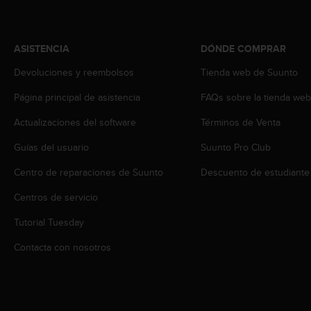
t
A
c
c
ASISTENCIA
DÓNDE COMPRAR
e
s
Devoluciones y reembolsos
Tienda web de Suunto
s
Página principal de asistencia
FAQs sobre la tienda we
i
b
Actualizaciones del software
Términos de Venta
i
l
Guías del usuario
Suunto Pro Club
i
t
Centro de reparaciones de Suunto
Descuento de estudiante
y
G
Centros de servicio
u
Tutorial Tuesday
i
d
Contacta con nosotros
e
l
i
n
e