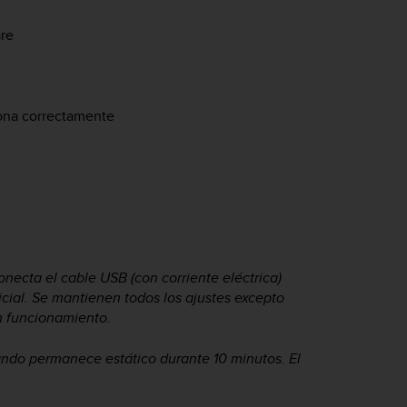
are
iona correctamente
n
ecta el cable USB (con corriente eléctrica)
inicial. Se mantienen todos los ajustes excepto
n funcionamiento.
ando permanece estático durante 10 minutos. El