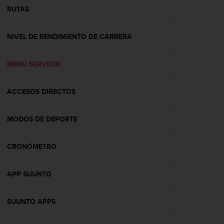
t
RUTAS
a
s
NIVEL DE RENDIMIENTO DE CARRERA
d
e
a
MENÚ SERVICIO
c
c
e
ACCESOS DIRECTOS
s
i
b
MODOS DE DEPORTE
i
l
CRONÓMETRO
i
d
a
APP SUUNTO
d
p
a
SUUNTO APPS
r
a