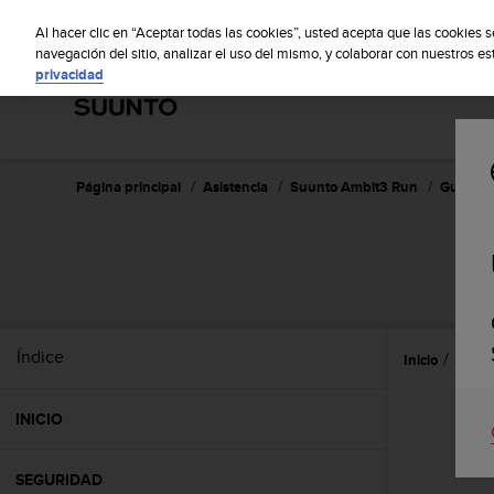
S
S
u
Al hacer clic en “Aceptar todas las cookies”, usted acepta que las cookies 
u
navegación del sitio, analizar el uso del mismo, y colaborar con nuestros e
privacidad
n
t
o
m
a
n
Página principal
Asistencia
Suunto Ambit3 Run
Guía del
t
i
e
n
e
s
u
Índice
Inicio
Caract
c
o
m
INICIO
p
r
o
SEGURIDAD