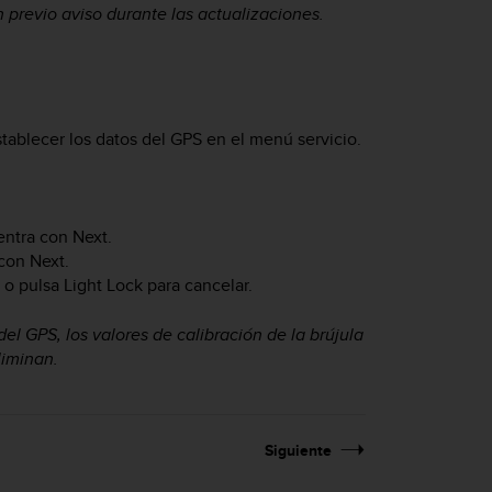
 previo aviso durante las actualizaciones.
ablecer los datos del GPS en el menú servicio.
entra con
Next
.
 con
Next
.
S o pulsa
Light Lock
para cancelar.
el GPS, los valores de calibración de la brújula
liminan.
Siguiente