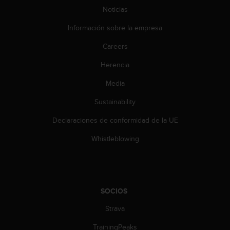
c
Noticias
o
n
Información sobre la empresa
t
e
Careers
n
Herencia
i
d
Media
o
w
Sustainability
e
b
Declaraciones de conformidad de la UE
(
W
Whistleblowing
e
b
C
o
n
SOCIOS
t
Strava
e
n
TrainingPeaks