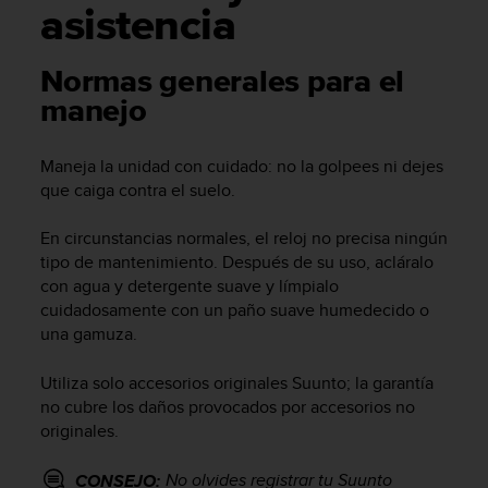
m
asistencia
i
s
o
Normas generales para el
d
manejo
e
a
l
Maneja la unidad con cuidado: no la golpees ni dejes
c
que caiga contra el suelo.
a
n
En circunstancias normales, el reloj no precisa ningún
z
tipo de mantenimiento. Después de su uso, acláralo
a
r
con agua y detergente suave y límpialo
e
cuidadosamente con un paño suave humedecido o
l
una gamuza.
n
i
Utiliza solo accesorios originales Suunto; la garantía
v
no cubre los daños provocados por accesorios no
e
originales.
l
d
No olvides registrar tu
Suunto
CONSEJO:
e