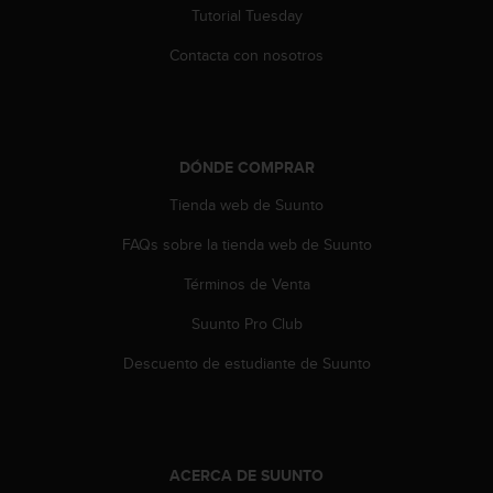
Tutorial Tuesday
t
a
Contacta con nosotros
s
d
e
a
c
DÓNDE COMPRAR
c
e
Tienda web de Suunto
s
i
FAQs sobre la tienda web de Suunto
b
i
Términos de Venta
l
Suunto Pro Club
i
d
Descuento de estudiante de Suunto
a
d
p
a
r
ACERCA DE SUUNTO
a