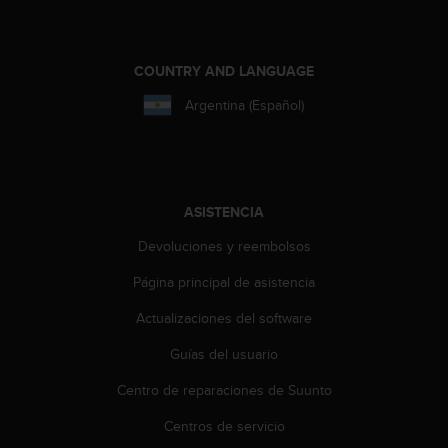
i
o
w
e
COUNTRY AND LANGUAGE
b
Argentina (Español)
d
e
a
c
u
e
ASISTENCIA
r
d
Devoluciones y reembolsos
o
Página principal de asistencia
c
o
Actualizaciones del software
n
l
Guías del usuario
a
s
Centro de reparaciones de Suunto
P
a
Centros de servicio
u