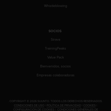
d
Whistleblowing
e
a
c
c
e
SOCIOS
s
i
Strava
b
i
TrainingPeaks
l
i
Value Pack
d
a
Bienvenidos, socios
d
Empresas colaboradoras
.
P
o
n
t
e
.
COPYRIGHT © 2026 SUUNTO.
TODOS LOS DERECHOS RESERVADOS.
e
CONDICIONES DE USO
|
POLÍTICA DE PRIVACIDAD
|
COOKIES
|
CONFIGURACIÓN DE COOKIES
|
CONDICIONES GENERALES DE
n