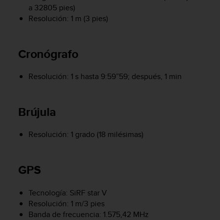
i
a 32805 pies)
o
Resolución: 1 m (3 pies)
w
e
b
Cronógrafo
d
e
a
Resolución: 1 s hasta 9:59”59; después, 1 min
c
u
e
Brújula
r
d
o
Resolución: 1 grado (18 milésimas)
c
o
n
GPS
l
a
s
Tecnología: SiRF star V
P
Resolución: 1 m/3 pies
a
Banda de frecuencia: 1.575,42 MHz
u