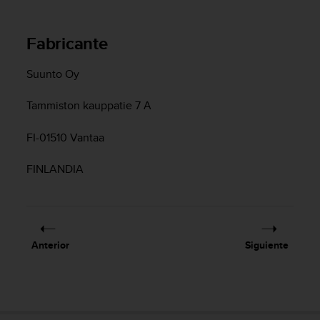
t
a
Fabricante
s
d
e
Suunto Oy
a
c
Tammiston kauppatie 7 A
c
e
FI-01510 Vantaa
s
i
FINLANDIA
b
i
l
i
d
a
Anterior
Siguiente
d
p
a
r
a