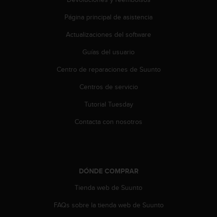
t
A
Página principal de asistencia
c
c
Actualizaciones del software
e
s
Guías del usuario
s
i
Centro de reparaciones de Suunto
b
Centros de servicio
i
l
Tutorial Tuesday
i
t
Contacta con nosotros
y
G
u
i
d
DÓNDE COMPRAR
e
l
Tienda web de Suunto
i
n
FAQs sobre la tienda web de Suunto
e