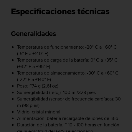
m
i
Especificaciones técnicas
s
o
d
e
Generalidades
a
l
Temperatura de funcionamiento: -20° C a +60° C
c
(-5° F a +140° F)
a
n
Temperatura de carga de la batería: 0° C a +35° C
z
(+32° F a +95° F)
a
Temperatura de almacenamiento: -30° C a +60° C
r
(-22° F a +140° F)
e
Peso: ~74 g (2,61 oz)
l
Sumergibilidad (reloj): 100 m /328 pies
n
Sumergibilidad (sensor de frecuencia cardíaca): 30
i
m (98 pies)
v
Vidrio: cristal mineral
e
Alimentación: batería recargable de iones de litio
l
d
Duración de la batería: ~ 10 - 100 horas en función
e
de la exactitud del GPS seleccionado