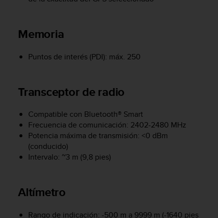
c
o
n
Memoria
f
o
r
Puntos de interés (PDI): máx. 250
m
i
d
Transceptor de radio
a
d
A
Compatible con Bluetooth® Smart
A
Frecuencia de comunicación: 2402-2480 MHz
e
Potencia máxima de transmisión: <0 dBm
n
(conducido)
e
Intervalo: ~3 m (9,8 pies)
s
t
e
Altímetro
s
i
t
Rango de indicación: -500 m a 9999 m (-1640 pies