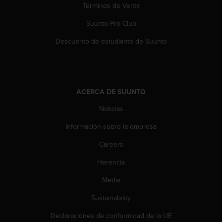
Términos de Venta
s
,
Suunto Pro Club
W
C
Descuento de estudiante de Suunto
A
G
)
2
.
ACERCA DE SUUNTO
0
y
Noticias
o
t
Información sobre la empresa
r
Careers
a
s
Herencia
n
o
Media
r
m
Sustainability
a
s
Declaraciones de conformidad de la UE