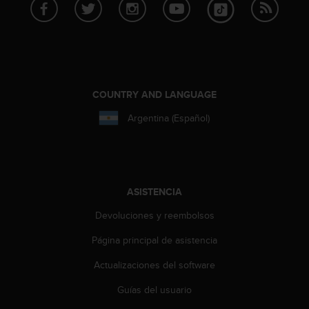
c
o
n
f
o
r
m
COUNTRY AND LANGUAGE
i
Argentina (Español)
d
a
d
A
A
e
ASISTENCIA
n
Devoluciones y reembolsos
e
s
Página principal de asistencia
t
e
Actualizaciones del software
s
i
Guías del usuario
t