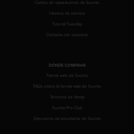
i
Centro de reparaciones de Suunto
o
Centros de servicio
w
e
Tutorial Tuesday
b
d
Contacta con nosotros
e
a
c
u
e
DÓNDE COMPRAR
r
d
Tienda web de Suunto
o
c
FAQs sobre la tienda web de Suunto
o
Términos de Venta
n
l
Suunto Pro Club
a
s
Descuento de estudiante de Suunto
P
a
u