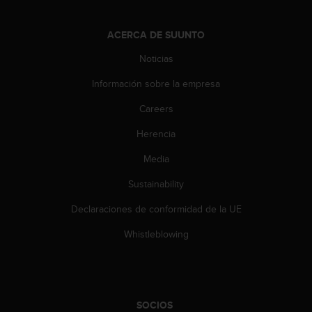
t
a
ACERCA DE SUUNTO
s
d
Noticias
e
a
Información sobre la empresa
c
Careers
c
e
Herencia
s
i
Media
b
i
Sustainability
l
i
Declaraciones de conformidad de la UE
d
Whistleblowing
a
d
p
a
r
a
SOCIOS