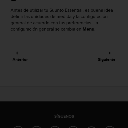
m
i
Antes de utilizar tu
Suunto Essential
, es buena idea
s
definir las unidades de medida y la configuración
o
general de acuerdo con tus preferencias. La
d
configuración general se cambia en
Menu
.
e
a
l
c
a
n
Anterior
Siguiente
z
a
r
e
l
n
i
v
e
l
SÍGUENOS
d
e