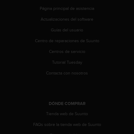
d
e
Página principal de asistencia
a
Actualizaciones del software
c
c
Guías del usuario
e
s
Centro de reparaciones de Suunto
i
b
Centros de servicio
i
l
Tutorial Tuesday
i
Contacta con nosotros
d
a
d
.
P
o
DÓNDE COMPRAR
n
Tienda web de Suunto
t
e
FAQs sobre la tienda web de Suunto
e
n