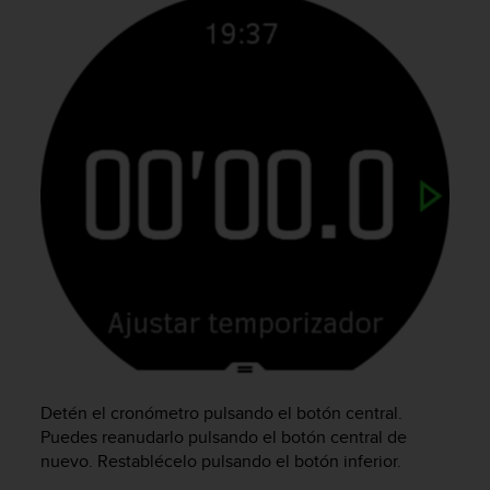
i
o
w
e
b
d
e
a
c
u
e
r
d
o
c
o
n
l
a
Detén el cronómetro pulsando el botón central.
s
Puedes reanudarlo pulsando el botón central de
P
nuevo. Restablécelo pulsando el botón inferior.
a
u