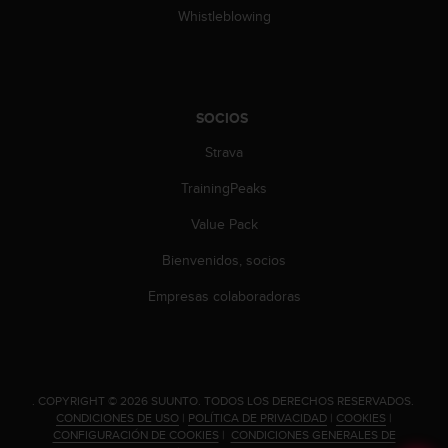
n
Whistleblowing
t
o
d
e
S
SOCIOS
e
r
Strava
v
TrainingPeaks
i
c
Value Pack
i
o
Bienvenidos, socios
a
l
Empresas colaboradoras
C
l
i
e
n
.
COPYRIGHT © 2026 SUUNTO.
TODOS LOS DERECHOS RESERVADOS.
t
CONDICIONES DE USO
|
POLÍTICA DE PRIVACIDAD
|
COOKIES
|
e
CONFIGURACIÓN DE COOKIES
|
CONDICIONES GENERALES DE