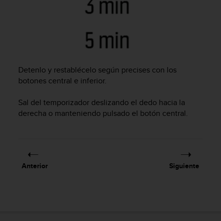
t
A
c
c
e
s
s
Detenlo y restablécelo según precises con los
i
b
botones central e inferior.
i
l
Sal del temporizador deslizando el dedo hacia la
i
derecha o manteniendo pulsado el botón central.
t
y
G
u
i
Anterior
Siguiente
d
e
l
i
n
e