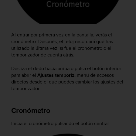
c
o
n
f
o
r
Al entrar por primera vez en la pantalla, verás el
m
cronómetro. Después, el reloj recordará qué has
i
utilizado la última vez, si fue el cronómetro o el
d
temporizador de cuenta atrás.
a
d
Desliza el dedo hacia arriba o pulsa el botón inferior
A
para abrir el
Ajustes temporiz.
menú de accesos
A
directos desde el que puedes cambiar los ajustes del
e
temporizador.
n
e
s
t
Cronómetro
e
s
Inicia el cronómetro pulsando el botón central.
i
t