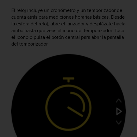
m
i
El reloj incluye un cronómetro y un temporizador de
s
cuenta atrás para mediciones horarias básicas. Desde
o
la esfera del reloj, abre el lanzador y desplázate hacia
d
arriba hasta que veas el icono del temporizador. Toca
e
el icono o pulsa el botón central para abrir la pantalla
a
l
del temporizador.
c
a
n
z
a
r
e
l
n
i
v
e
l
d
e