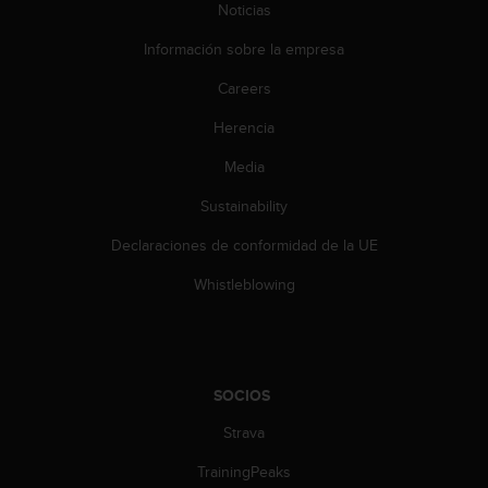
Noticias
c
o
Información sobre la empresa
n
t
Careers
e
n
Herencia
i
d
Media
o
Sustainability
w
e
Declaraciones de conformidad de la UE
b
(
Whistleblowing
W
e
b
C
o
SOCIOS
n
t
Strava
e
n
TrainingPeaks