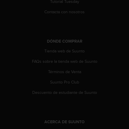
Tutorial Tuesday
t
a
Contacta con nosotros
s
d
e
a
c
DÓNDE COMPRAR
c
Tienda web de Suunto
e
s
FAQs sobre la tienda web de Suunto
i
b
Términos de Venta
i
l
Suunto Pro Club
i
d
Descuento de estudiante de Suunto
a
d
p
a
r
ACERCA DE SUUNTO
a