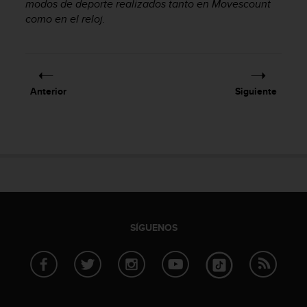
modos de deporte realizados tanto en Movescount
c
como en el reloj.
o
n
f
o
r
m
Anterior
Siguiente
i
d
a
d
A
A
e
n
e
SÍGUENOS
s
t
e
s
i
t