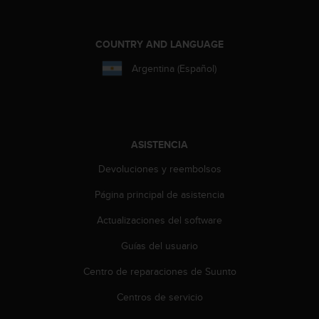
i
o
w
COUNTRY AND LANGUAGE
e
b
Argentina (Español)
d
e
a
c
u
ASISTENCIA
e
r
Devoluciones y reembolsos
d
o
Página principal de asistencia
c
o
Actualizaciones del software
n
Guías del usuario
l
a
Centro de reparaciones de Suunto
s
P
Centros de servicio
a
u