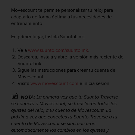
m
i
Movescount te permite personalizar tu reloj para
s
adaptarlo de forma óptima a tus necesidades de
o
entrenamiento.
d
e
En primer lugar, instala SuuntoLink:
a
l
c
Ve a
www.suunto.com/suuntolink
.
a
Descarga, instala y abre la versión más reciente de
n
SuuntoLink.
z
Sigue las instrucciones para crear tu cuenta de
a
Movescount.
r
Visita
www.movescount.com
e inicia sesión.
e
l
La primera vez que tu
Suunto Traverse
n
NOTA:
i
se conecta a Movescount, se transfieren todos los
v
ajustes del reloj a tu cuenta de Movescount. La
e
próxima vez que conectes tu
Suunto Traverse
a tu
l
cuenta de Movescount se sincronizarán
d
automáticamente los cambios en los ajustes y
e