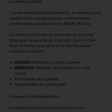
la parada profunda.
t
a
Cuando finaliza la parada profunda, el usuario puede
s
cambiar entre parada profunda y temporizador
d
manteniendo pulsado el botón MODE (MODO).
e
a
c
Las paradas profundas se presentan de la misma
c
forma que las paradas de seguridad.
Suunto Vyper
e
Novo
te notifica que estás en el área de parada
s
profunda indicando:
i
b
CEILING
(TECHO) en la parte superior
i
DEEPSTOP
(PARADA PROFUNDA) en la fila
l
central
i
Profundidad de la parada
d
Temporizador de cuenta atrás
a
d
p
a
r
La parada profunda está activada de forma
a