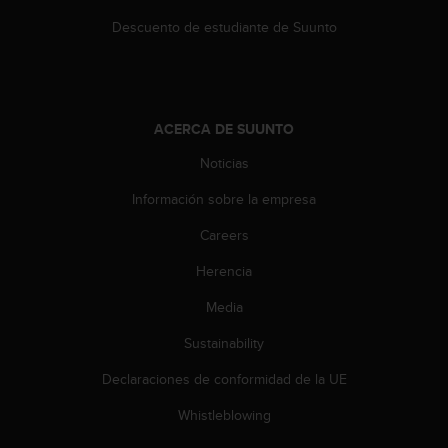
d
e
Descuento de estudiante de Suunto
a
c
c
e
s
ACERCA DE SUUNTO
i
Noticias
b
i
Información sobre la empresa
l
i
Careers
d
a
Herencia
d
.
Media
P
Sustainability
o
n
Declaraciones de conformidad de la UE
t
e
Whistleblowing
e
n