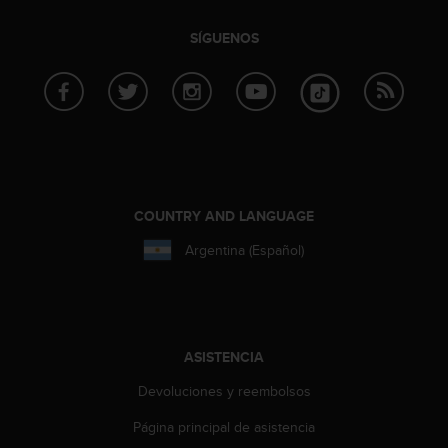
t
A
SÍGUENOS
c
c
e
s
s
i
b
i
l
COUNTRY AND LANGUAGE
i
t
Argentina (Español)
y
G
u
i
d
ASISTENCIA
e
l
Devoluciones y reembolsos
i
n
Página principal de asistencia
e