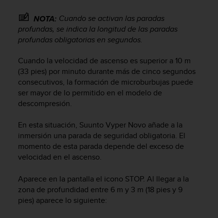
c
o
Cuando se activan las paradas
NOTA:
n
profundas, se indica la longitud de las paradas
f
profundas obligatorias en segundos.
o
r
Cuando la velocidad de ascenso es superior a 10 m
m
(33 pies) por minuto durante más de cinco segundos
i
consecutivos, la formación de microburbujas puede
d
ser mayor de lo permitido en el modelo de
a
descompresión.
d
A
A
En esta situación,
Suunto Vyper Novo
añade a la
e
inmersión una parada de seguridad obligatoria. El
n
momento de esta parada depende del exceso de
e
velocidad en el ascenso.
s
t
Aparece en la pantalla el icono STOP. Al llegar a la
e
zona de profundidad entre 6 m y 3 m (18 pies y 9
s
pies) aparece lo siguiente:
i
t