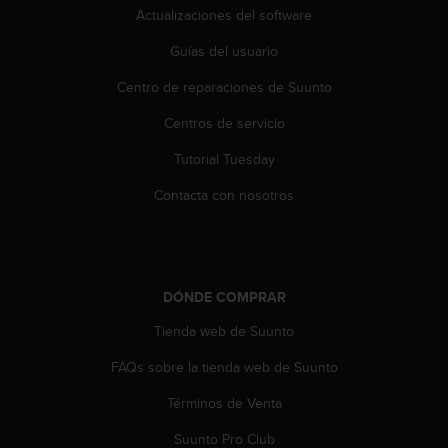
s
Actualizaciones del software
,
Guías del usuario
W
C
Centro de reparaciones de Suunto
A
G
Centros de servicio
)
2
Tutorial Tuesday
.
0
Contacta con nosotros
y
o
t
r
a
DÓNDE COMPRAR
s
Tienda web de Suunto
n
o
FAQs sobre la tienda web de Suunto
r
m
Términos de Venta
a
s
Suunto Pro Club