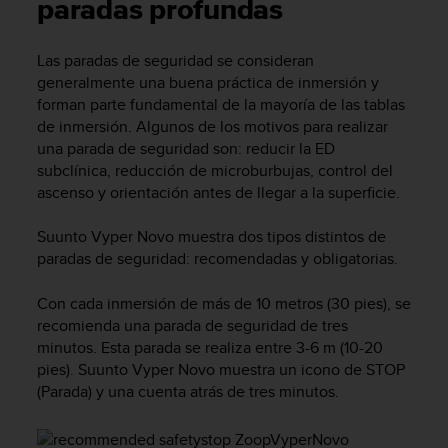
m
paradas profundas
i
s
Las paradas de seguridad se consideran
o
generalmente una buena práctica de inmersión y
d
e
forman parte fundamental de la mayoría de las tablas
a
de inmersión. Algunos de los motivos para realizar
l
una parada de seguridad son: reducir la ED
c
subclínica, reducción de microburbujas, control del
a
ascenso y orientación antes de llegar a la superficie.
n
z
Suunto Vyper Novo
muestra dos tipos distintos de
a
paradas de seguridad: recomendadas y obligatorias.
r
e
l
Con cada inmersión de más de 10 metros (30 pies), se
n
recomienda una parada de seguridad de tres
i
minutos. Esta parada se realiza entre 3-6 m (10-20
v
pies).
Suunto Vyper Novo
muestra un icono de STOP
e
(Parada) y una cuenta atrás de tres minutos.
l
d
e