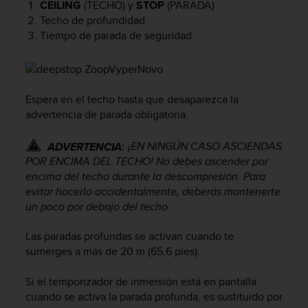
i
CEILING
(TECHO) y
STOP
(PARADA)
o
Techo de profundidad
w
Tiempo de parada de seguridad
e
b
d
e
Espera en el techo hasta que desaparezca la
a
c
advertencia de parada obligatoria.
u
e
¡EN NINGÚN CASO ASCIENDAS
ADVERTENCIA:
r
POR ENCIMA DEL TECHO! No debes ascender por
d
encima del techo durante la descompresión. Para
o
evitar hacerlo accidentalmente, deberás mantenerte
c
un poco por debajo del techo.
o
n
Las paradas profundas se activan cuando te
l
sumerges a más de 20 m (65,6 pies).
a
s
P
Si el temporizador de inmersión está en pantalla
a
cuando se activa la parada profunda, es sustituido por
u