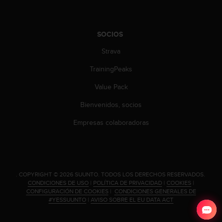
c
o
n
SOCIOS
t
a
Strava
c
t
TrainingPeaks
o
Value Pack
c
o
Bienvenidos, socios
n
e
Empresas colaboradoras
l
d
e
p
a
.
COPYRIGHT © 2026 SUUNTO.
TODOS LOS DERECHOS RESERVADOS.
r
CONDICIONES DE USO
|
POLÍTICA DE PRIVACIDAD
|
COOKIES
|
t
CONFIGURACIÓN DE COOKIES
|
CONDICIONES GENERALES DE
a
#YESSUUNTO
|
AVISO SOBRE EL EU DATA ACT
m
e