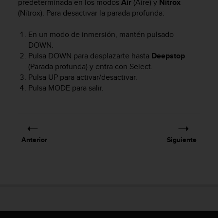
predeterminada en los modos
Air
(Aire) y
Nitrox
c
(Nítrox). Para desactivar la parada profunda:
o
n
En un modo de inmersión, mantén pulsado
t
e
DOWN
.
n
Pulsa
DOWN
para desplazarte hasta
Deepstop
i
(Parada profunda) y entra con
Select
.
d
Pulsa
UP
para activar/desactivar.
o
Pulsa
MODE
para salir.
w
e
b
(
W
Anterior
Siguiente
e
b
C
o
n
t
e
n