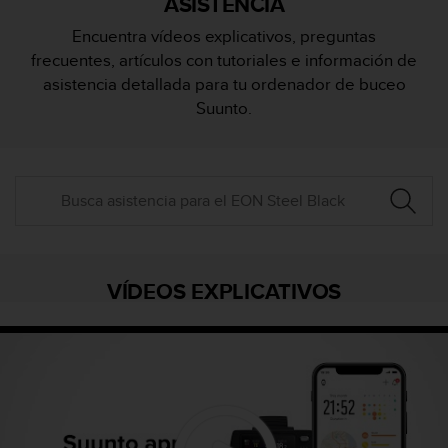
ASISTENCIA
m
i
Encuentra vídeos explicativos, preguntas
s
frecuentes, artículos con tutoriales e información de
o
d
asistencia detallada para tu ordenador de buceo
e
Suunto.
a
l
c
a
n
z
a
r
e
VÍDEOS EXPLICATIVOS
l
n
i
v
e
l
d
e