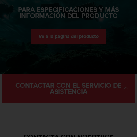
c
PARA ESPECIFICACIONES Y MÁS
o
INFORMACIÓN DEL PRODUCTO
n
t
a
c
Ve a la página del producto
t
o
c
o
n
e
l
CONTACTAR CON EL SERVICIO DE
d
ASISTENCIA
e
p
a
r
t
a
m
e