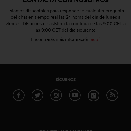
CONTACTA CON NOSOTROS
n
t
Estamos disponibles para responder a cualquier pregunta
o
del chat en tiempo real las 24 horas del día de lunes a
d
viernes. Dispones de asistencia continua de las 9:00 CET a
e
las 9:00 CET del día siguiente.
S
e
Encontrarás más información
aquí
.
r
v
i
c
i
o
a
SÍGUENOS
l
C
l
i
e
n
t
e