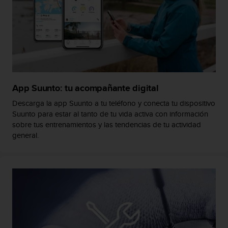
t
A
c
c
e
s
s
i
b
App Suunto: tu acompañante digital
i
l
Descarga la app Suunto a tu teléfono y conecta tu dispositivo
i
Suunto para estar al tanto de tu vida activa con información
t
sobre tus entrenamientos y las tendencias de tu actividad
y
general.
G
u
i
d
e
l
i
n
e