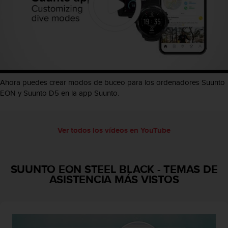
c
o
n
f
o
r
m
i
Ahora puedes crear modos de buceo para los ordenadores Suunto
d
EON y Suunto D5 en la app Suunto.
a
d
A
A
Ver todos los vídeos en YouTube
e
n
e
SUUNTO EON STEEL BLACK
-
TEMAS DE
s
ASISTENCIA MÁS VISTOS
t
e
s
i
t