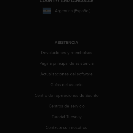
e
COUNTRY AND LANGUAGE
n
Argentina (Español)
E
E
.
U
U
ASISTENCIA
.
Devoluciones y reembolsos
e
n
Página principal de asistencia
e
l
Actualizaciones del software
+
1
Guías del usuario
8
Centro de reparaciones de Suunto
5
5
Centros de servicio
2
5
Tutorial Tuesday
8
0
Contacta con nosotros
9