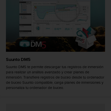
i
o
w
e
b
d
e
a
c
u
e
r
Suunto DM5
d
o
Suunto DM5 te permite descargar tus registros de inmersión
c
para realizar un análisis avanzado y crear planes de
o
inmersión. Transfiere registros de buceo desde tu ordenador
n
de buceo Suunto compatible, carga planes de inmersiones y
l
personaliza tu ordenador de buceo.
a
s
P
a
u