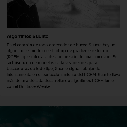
d
e
a
c
c
e
s
Algoritmos Suunto
i
En el corazón de todo ordenador de buceo Suunto hay un
b
algoritmo: el modelo de burbuja de gradiente reducido
i
(RGBM), que calcula la descompresión de una inmersión. En
l
su búsqueda de modelos cada vez mejores para
i
buceadores de todo tipo, Suunto sigue trabajando
d
intensamente en el perfeccionamiento del RGBM. Suunto lleva
a
más de una década desarrollando algoritmos RGBM junto
d
con el Dr. Bruce Wienke.
.
P
o
n
t
e
e
n