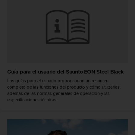
t
a
s
d
e
a
c
c
e
s
i
Guía para el usuario del Suunto EON Steel Black
b
i
Las guías para el usuario proporcionan un resumen
l
completo de las funciones del producto y cómo utilizarlas,
i
además de las normas generales de operación y las
d
especificaciones técnicas.
a
d
p
a
r
a