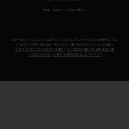
c
Empresas colaboradoras
c
e
d
e
r
a
.
COPYRIGHT © 2026 SUUNTO.
TODOS LOS DERECHOS RESERVADOS.
CONDICIONES DE USO
|
POLÍTICA DE PRIVACIDAD
|
COOKIES
|
l
CONFIGURACIÓN DE COOKIES
|
CONDICIONES GENERALES DE
a
#YESSUUNTO
|
AVISO SOBRE EL EU DATA ACT
i
n
f
o
r
m
a
c
i
ó
n
c
o