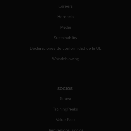
i
Careers
e
n
Herencia
e
s
Media
a
l
Sustainability
g
Declaraciones de conformidad de la UE
ú
n
Whistleblowing
p
r
o
b
l
SOCIOS
e
m
Strava
a
p
TrainingPeaks
a
r
Value Pack
a
Bienvenidos, socios
a