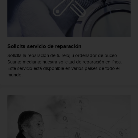
s
,
W
C
A
G
)
Solicita servicio de reparación
2
.
Solicita la reparación de tu reloj u ordenador de buceo
0
Suunto mediante nuestra solicitud de reparación en línea.
y
Este servicio está disponible en varios países de todo el
o
mundo.
t
r
a
s
n
o
r
m
a
s