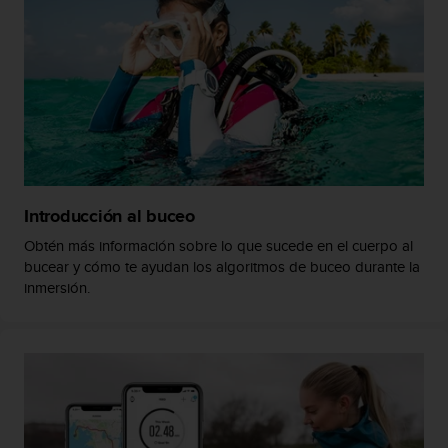
c
o
n
t
e
n
i
d
o
w
e
Introducción al buceo
b
Obtén más información sobre lo que sucede en el cuerpo al
(
bucear y cómo te ayudan los algoritmos de buceo durante la
W
inmersión.
e
b
C
o
n
t
e
n