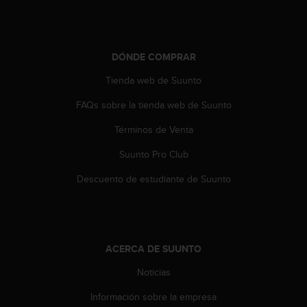
0
0
(
l
DÓNDE COMPRAR
l
a
Tienda web de Suunto
m
FAQs sobre la tienda web de Suunto
a
d
Términos de Venta
a
g
Suunto Pro Club
r
a
Descuento de estudiante de Suunto
t
u
i
t
a
ACERCA DE SUUNTO
)
s
Noticias
i
Información sobre la empresa
t