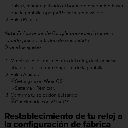
m
Pulsa y mantén pulsado el botón de encendido hasta
i
s
que la pantalla
Apagar
/
Reiniciar
esté visible.
o
Pulsa
Reiniciar
.
d
e
Nota
:
El Asistente de Google aparecerá primero
a
cuando pulses el botón de encendido.
l
c
O ve a los ajustes:
a
n
Mientras estás en la esfera del reloj, desliza hacia
z
abajo desde la parte superior de la pantalla.
a
Pulsa
Ajustes
r
e
l
»
Sistema
»
Reiniciar
.
n
Confirma tu selección pulsando
i
v
e
Restablecimiento de tu reloj a
l
d
la configuración de fábrica
e