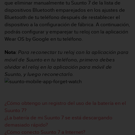
que eliminar manualmente tu
Suunto 7
de la lista de
t
dispositivos Bluetooth emparejados en los ajustes de
a
Bluetooth de tu teléfono después de restablecer el
s
d
dispositivo a la configuración de fábrica. A continuación,
e
podrás configurar y emparejar tu reloj con la aplicación
a
Wear OS by Google en tu teléfono.
c
c
Nota
:
Para reconectar tu reloj con la aplicación para
e
móvil de Suunto en tu teléfono, primero debes
s
i
olvidar el reloj en la aplicación para móvil de
b
Suunto, y luego reconectarlo.
i
l
i
d
a
¿Cómo obtengo un registro del uso de la batería en el
d
Suunto 7?
p
¿La batería de mi Suunto 7 se está descargando
a
demasiado rápido?
r
¿Cómo conecto Suunto 7 a Internet?
a