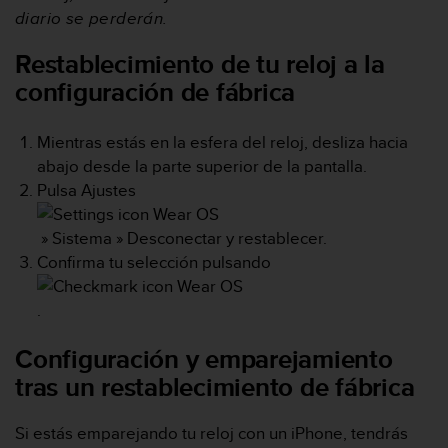
i
diario se perderán.
o
w
Restablecimiento de tu reloj a la
e
configuración de fábrica
b
d
e
Mientras estás en la esfera del reloj, desliza hacia
a
abajo desde la parte superior de la pantalla.
c
u
Pulsa
Ajustes
e
r
»
Sistema
»
Desconectar y restablecer
.
d
Confirma tu selección pulsando
o
c
o
.
n
l
Configuración y emparejamiento
a
tras un restablecimiento de fábrica
s
P
a
Si estás emparejando tu reloj con un iPhone, tendrás
u