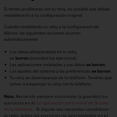
c
Si tienes problemas con tu reloj, es posible que debas
o
n
restablecerlo a su configuración original.
f
o
Cuando restableces tu reloj a la configuración de
r
fábrica, las siguientes acciones ocurren
m
automáticamente:
i
d
a
Los datos almacenados en tu reloj
d
se
borran
(incluidos tus ejercicios).
A
Las aplicaciones instaladas y sus datos
se borran
.
A
Los ajustes del sistema y las preferencias
se borran
.
e
n
Tu reloj se desempareja de tu teléfono. Tendrás que
e
volver a emparejar tu reloj con tu teléfono.
s
t
Nota
:
R
ecuerda siempre sincronizar (y guardar) tus
e
ejercicios en la
La aplicación para móvil de Suunto
s
i
en tu teléfono.
. Si alguna vez necesitas restablecer
t
tu reloj, todos los ejercicios no sincronizados en el