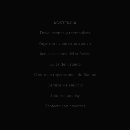
t
A
c
c
ASISTENCIA
e
s
Devoluciones y reembolsos
s
i
Página principal de asistencia
b
i
Actualizaciones del software
l
i
Guías del usuario
t
Centro de reparaciones de Suunto
y
G
Centros de servicio
u
i
Tutorial Tuesday
d
e
Contacta con nosotros
l
i
n
e