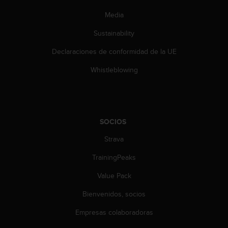
d
e
Media
a
c
Sustainability
c
Declaraciones de conformidad de la UE
e
s
Whistleblowing
i
b
i
l
i
SOCIOS
d
a
Strava
d
.
TrainingPeaks
P
o
Value Pack
n
Bienvenidos, socios
t
e
Empresas colaboradoras
e
n