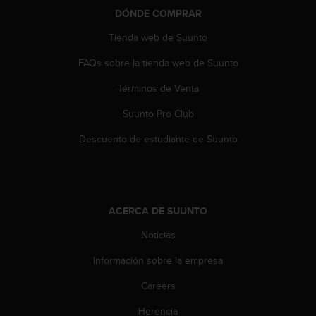
s
DÓNDE COMPRAR
,
W
Tienda web de Suunto
C
FAQs sobre la tienda web de Suunto
A
G
Términos de Venta
)
2
Suunto Pro Club
.
0
Descuento de estudiante de Suunto
y
o
t
r
a
ACERCA DE SUUNTO
s
n
Noticias
o
Información sobre la empresa
r
m
Careers
a
s
Herencia