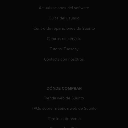
e
n
Actualizaciones del software
E
E
Guías del usuario
.
Centro de reparaciones de Suunto
U
Centros de servicio
U
.
Tutorial Tuesday
e
n
Contacta con nosotros
e
l
+
1
8
DÓNDE COMPRAR
5
5
Tienda web de Suunto
2
FAQs sobre la tienda web de Suunto
5
8
Términos de Venta
0
9