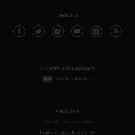
n
t
o
SÍGUENOS
d
e
S
e
r
v
i
c
COUNTRY AND LANGUAGE
i
o
Argentina (Español)
a
l
C
l
i
ASISTENCIA
e
n
Devoluciones y reembolsos
t
e
Página principal de asistencia