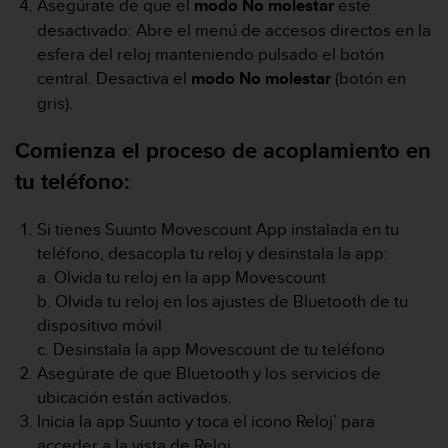
Asegúrate de que el
modo No molestar
esté
i
o
desactivado: Abre el menú de accesos directos en la
w
esfera del reloj manteniendo pulsado el botón
e
central. Desactiva el
modo No molestar
(botón en
b
gris).
d
e
Comienza el proceso de acoplamiento en
a
c
tu teléfono:
u
e
r
Si tienes Suunto Movescount App instalada en tu
d
teléfono, desacopla tu reloj y desinstala la app:
o
a. Olvida tu reloj en la app Movescount
c
b. Olvida tu reloj en los ajustes de Bluetooth de tu
o
dispositivo móvil
n
l
c. Desinstala la app Movescount de tu teléfono
a
Asegúrate de que Bluetooth y los servicios de
s
ubicación están activados.
P
Inicia la app Suunto y toca el icono Reloj’ para
a
acceder a la vista de Reloj.
u