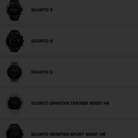
d
e
SUUNTO 5
a
c
c
e
s
SUUNTO 9
i
b
i
l
i
SUUNTO 3
d
a
d
.
P
SUUNTO SPARTAN TRAINER WRIST HR
o
n
t
e
e
SUUNTO SPARTAN SPORT WRIST HR
n