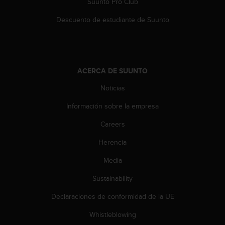
Suunto Pro Club
0
0
Descuento de estudiante de Suunto
(
l
l
a
m
ACERCA DE SUUNTO
a
d
Noticias
a
Información sobre la empresa
g
r
Careers
a
t
Herencia
u
i
Media
t
a
Sustainability
)
Declaraciones de conformidad de la UE
s
i
Whistleblowing
t