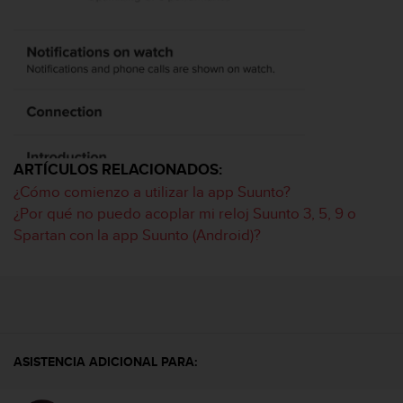
s
,
W
C
A
G
)
2
.
ARTÍCULOS RELACIONADOS:
0
¿Cómo comienzo a utilizar la app Suunto?
y
o
¿Por qué no puedo acoplar mi reloj Suunto 3, 5, 9 o
t
Spartan con la app Suunto (Android)?
r
a
s
n
o
r
m
ASISTENCIA ADICIONAL PARA:
a
s