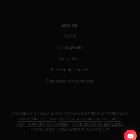
i
e
n
e
SOCIOS
s
a
Strava
l
g
TrainingPeaks
ú
n
Value Pack
p
Bienvenidos, socios
r
o
Empresas colaboradoras
b
l
e
m
a
.
COPYRIGHT © 2026 SUUNTO.
TODOS LOS DERECHOS RESERVADOS.
p
CONDICIONES DE USO
|
POLÍTICA DE PRIVACIDAD
|
COOKIES
|
a
CONFIGURACIÓN DE COOKIES
|
CONDICIONES GENERALES DE
r
#YESSUUNTO
|
AVISO SOBRE EL EU DATA ACT
a
a