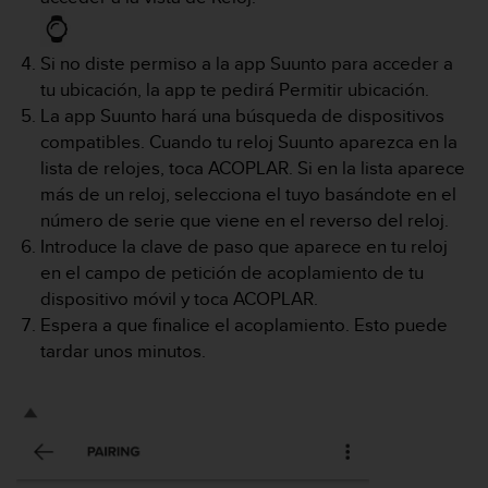
t
a
Si no diste permiso a la app Suunto para acceder a
s
d
tu ubicación, la app te pedirá Permitir ubicación.
e
La app Suunto hará una búsqueda de dispositivos
a
compatibles. Cuando tu reloj Suunto aparezca en la
c
lista de relojes, toca ACOPLAR. Si en la lista aparece
c
más de un reloj, selecciona el tuyo basándote en el
e
s
número de serie que viene en el reverso del reloj.
i
Introduce la clave de paso que aparece en tu reloj
b
en el campo de petición de acoplamiento de tu
i
dispositivo móvil y toca ACOPLAR.
l
Espera a que finalice el acoplamiento. Esto puede
i
d
tardar unos minutos.
a
d
p
a
r
a