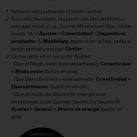
m
i
Activa tu reloj pulsando el botón central.
s
Si tu reloj ha estado acoplado con otro teléfono u
o
d
otra app móvil, p. ej., Suunto Movescount App, olvida
e
la app. Ve a
Ajustes
>
Conectividad
>
Dispositivos
a
acoplados
. Si
MobileApp
aparece en la lista, pulsa el
l
botón central y escoge
Olvidar
.
c
a
Comprueba en el menú de Ajustes:
n
- Que el Modo avión esté desactivado:
Conectividad
z
> Modo avión
(botón en gris).
a
- Que Descubrimiento esté activado:
Conectividad >
r
e
Descubrimiento
(botón en verde).
l
- Que el modo de Ahorro de energía esté
n
desactivado (solo Spartan, Suunto 5 y Suunto 9):
i
Ajustes > General > Ahorro de energía
(botón en
v
gris)
e
l
d
e