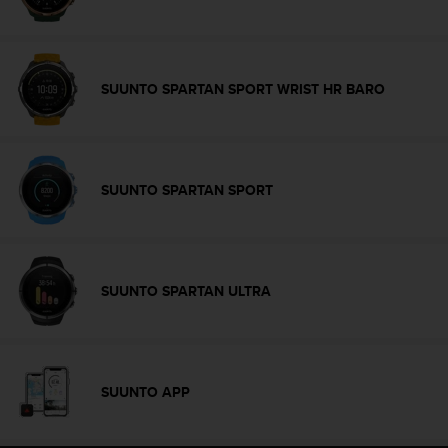
c
o
n
t
SUUNTO SPARTAN SPORT WRIST HR BARO
a
c
t
o
c
SUUNTO SPARTAN SPORT
o
n
e
l
d
SUUNTO SPARTAN ULTRA
e
p
a
r
t
SUUNTO APP
a
m
e