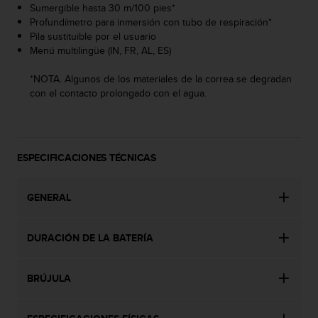
c
Sumergible hasta 30 m/100 pies*
o
Profundímetro para inmersión con tubo de respiración*
n
Pila sustituible por el usuario
t
Menú multilingüe (IN, FR, AL, ES)
e
n
*NOTA. Algunos de los materiales de la correa se degradan
i
con el contacto prolongado con el agua.
d
o
w
e
ESPECIFICACIONES TÉCNICAS
b
(
W
GENERAL
e
b
C
DURACIÓN DE LA BATERÍA
o
n
t
BRÚJULA
e
n