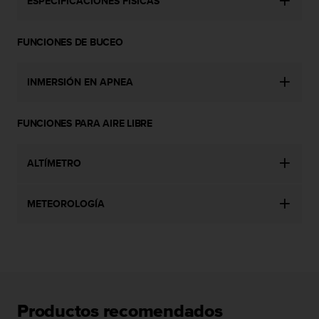
t
ESPECIFICACIONES FÍSICAS
A
c
FUNCIONES DE BUCEO
c
e
s
INMERSIÓN EN APNEA
s
i
b
FUNCIONES PARA AIRE LIBRE
i
l
i
ALTÍMETRO
t
y
G
METEOROLOGÍA
u
i
d
e
l
i
n
Productos recomendados
e