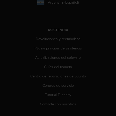
n
Argentina (Español)
t
o
d
e
S
ASISTENCIA
e
r
Devoluciones y reembolsos
v
Página principal de asistencia
i
c
Actualizaciones del software
i
o
Guías del usuario
a
l
Centro de reparaciones de Suunto
C
l
Centros de servicio
i
Tutorial Tuesday
e
n
Contacta con nosotros
t
e