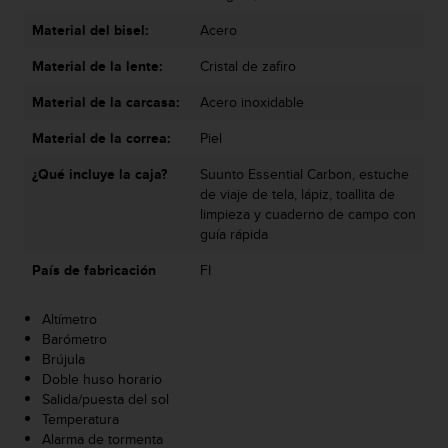
t
Material del bisel:
Acero
a
s
Material de la lente:
Cristal de zafiro
d
e
Material de la carcasa:
Acero inoxidable
a
c
Material de la correa:
Piel
c
¿Qué incluye la caja?
Suunto Essential Carbon, estuche
e
de viaje de tela, lápiz, toallita de
s
limpieza y cuaderno de campo con
i
guía rápida
b
i
País de fabricación
FI
l
i
d
Altímetro
a
Barómetro
d
Brújula
p
Doble huso horario
a
Salida/puesta del sol
r
Temperatura
a
Alarma de tormenta