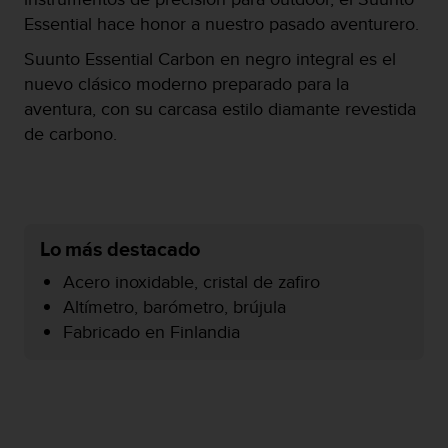
c
Essential hace honor a nuestro pasado aventurero.
o
n
Suunto Essential Carbon en negro integral es el
f
nuevo clásico moderno preparado para la
o
aventura, con su carcasa estilo diamante revestida
r
de carbono.
m
i
d
a
d
A
Lo más destacado
A
e
Acero inoxidable, cristal de zafiro
n
Altímetro, barómetro, brújula
e
Fabricado en Finlandia
s
t
e
s
i
t