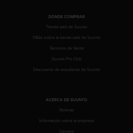
e
n
E
DÓNDE COMPRAR
E
.
Tienda web de Suunto
U
FAQs sobre la tienda web de Suunto
U
.
Términos de Venta
e
Suunto Pro Club
n
e
Descuento de estudiante de Suunto
l
+
1
8
5
ACERCA DE SUUNTO
5
2
Noticias
5
8
Información sobre la empresa
0
9
Careers