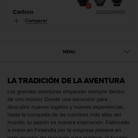
m
i
Carbon
SS021215000
s
o
Comparar
d
e
a
l
c
MENU
a
n
z
a
LA TRADICIÓN DE LA AVENTURA
r
e
Las grandes aventuras empiezan siempre dentro
l
de uno mismo. Desde una excursión para
n
i
descubrir nuevos lugares y nuevas experiencias,
v
hasta la conquista de las cumbres más altas del
e
mundo, tu pasión es nuestra inspiración. Fabricado
l
a mano en Finlandia por la empresa pionera en
d
e
instrumentos de precisión para outdoor, el Suunto