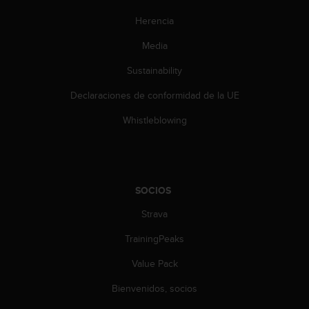
0
Herencia
0
(
Media
l
l
Sustainability
a
m
Declaraciones de conformidad de la UE
a
d
Whistleblowing
a
g
r
a
t
SOCIOS
u
Strava
i
t
TrainingPeaks
a
)
Value Pack
s
i
Bienvenidos, socios
t