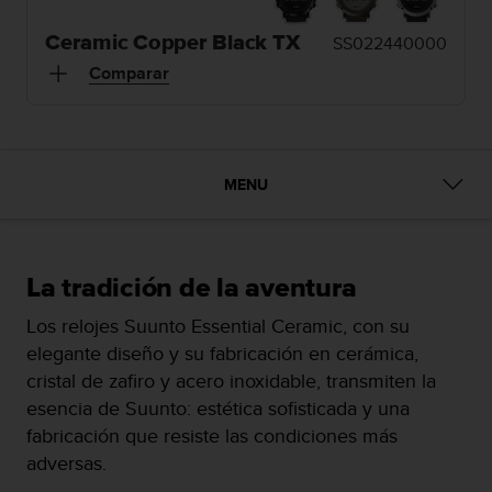
m
i
Ceramic Copper Black TX
SS022440000
s
o
Comparar
d
e
a
l
c
MENU
a
n
z
a
La tradición de la aventura
r
e
Los relojes Suunto Essential Ceramic, con su
l
elegante diseño y su fabricación en cerámica,
n
i
cristal de zafiro y acero inoxidable, transmiten la
v
esencia de Suunto: estética sofisticada y una
e
fabricación que resiste las condiciones más
l
adversas.
d
e