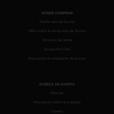
e
n
E
DÓNDE COMPRAR
E
.
Tienda web de Suunto
U
FAQs sobre la tienda web de Suunto
U
Términos de Venta
.
e
Suunto Pro Club
n
e
Descuento de estudiante de Suunto
l
+
1
8
5
ACERCA DE SUUNTO
5
2
Noticias
5
8
Información sobre la empresa
0
Careers
9