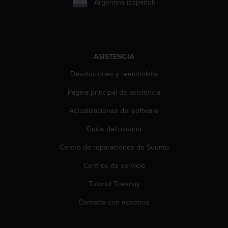
Argentina (Español)
n
t
o
d
e
S
ASISTENCIA
e
Devoluciones y reembolsos
r
v
Página principal de asistencia
i
c
Actualizaciones del software
i
o
Guías del usuario
a
l
Centro de reparaciones de Suunto
C
Centros de servicio
l
i
Tutorial Tuesday
e
n
Contacta con nosotros
t
e