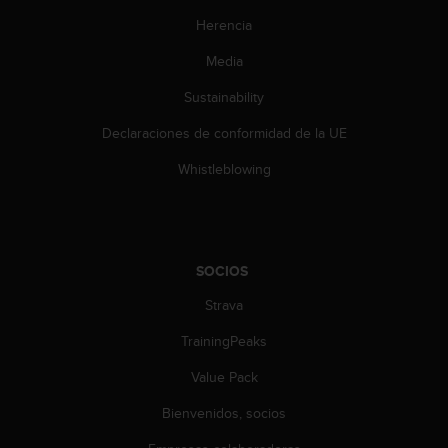
0
Herencia
0
(
Media
l
l
Sustainability
a
m
Declaraciones de conformidad de la UE
a
Whistleblowing
d
a
g
r
a
SOCIOS
t
u
Strava
i
t
TrainingPeaks
a
)
Value Pack
s
i
Bienvenidos, socios
t