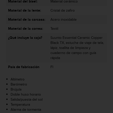
Material del bisel:
Material cerámico
t
a
Material de la lente:
Cristal de zafiro
s
Material de la carcasa:
Acero inoxidable
d
e
Material de la correa:
Textil
a
c
¿Qué incluye la caja?
Suunto Essential Ceramic Copper
c
Black TX, estuche de viaje de tela,
e
lápiz, toallita de limpieza y
s
cuaderno de campo con guía
i
rápida
b
i
País de fabricación
FI
l
i
Altímetro
d
Barómetro
a
Brújula
d
Doble huso horario
p
Salida/puesta del sol
a
Temperatura
r
Alarma de tormenta
a