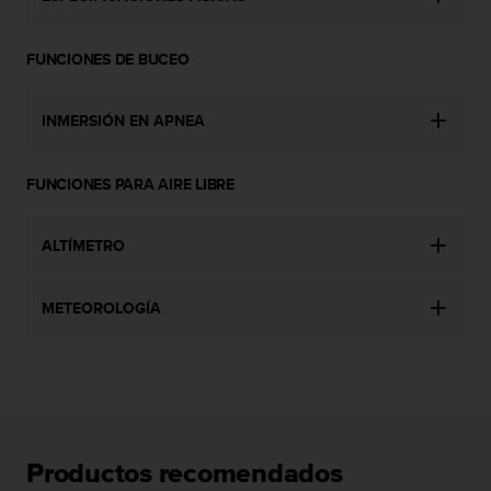
t
A
c
FUNCIONES DE BUCEO
c
e
s
INMERSIÓN EN APNEA
s
i
b
FUNCIONES PARA AIRE LIBRE
i
l
i
ALTÍMETRO
t
y
G
METEOROLOGÍA
u
i
d
e
l
i
n
Productos recomendados
e