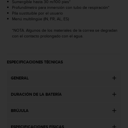
Sumergible hasta 30 m/100 pies*
c
Profundímetro para inmersión con tubo de respiración*
o
Pila sustituible por el usuario
n
Menú multilingüe (IN, FR, AL, ES)
t
e
*NOTA. Algunos de los materiales de la correa se degradan
n
con el contacto prolongado con el agua.
i
d
o
w
e
ESPECIFICACIONES TÉCNICAS
b
(
W
GENERAL
e
b
C
DURACIÓN DE LA BATERÍA
o
n
BRÚJULA
t
e
n
ESPECIFICACIONES FÍSICAS