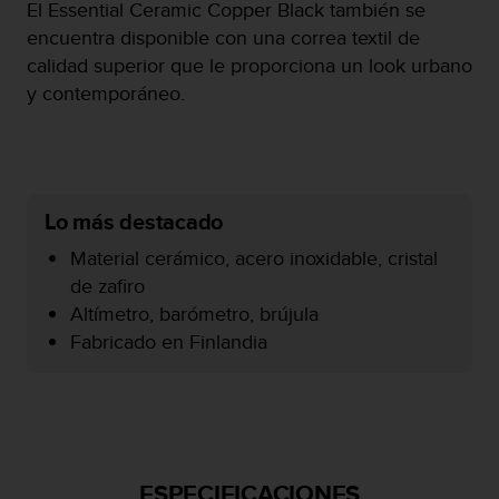
El Essential Ceramic Copper Black también se
c
encuentra disponible con una correa textil de
o
n
calidad superior que le proporciona un look urbano
f
y contemporáneo.
o
r
m
i
d
a
Lo más destacado
d
Material cerámico, acero inoxidable, cristal
A
A
de zafiro
e
Altímetro, barómetro, brújula
n
Fabricado en Finlandia
e
s
t
e
s
i
t
ESPECIFICACIONES