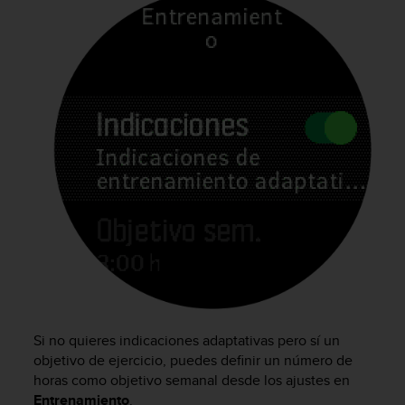
c
o
n
t
a
c
t
o
c
o
n
e
l
d
e
p
a
r
Si no quieres indicaciones adaptativas pero sí un
t
objetivo de ejercicio, puedes definir un número de
a
m
horas como objetivo semanal desde los ajustes en
e
Entrenamiento
.