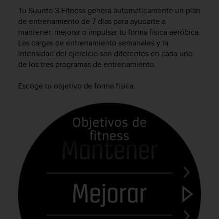
m
Tu
Suunto 3 Fitness
genera automáticamente un plan
i
s
de entrenamiento de 7 días para ayudarte a
o
mantener, mejorar o impulsar tu forma física aeróbica.
d
Las cargas de entrenamiento semanales y la
e
intensidad del ejercicio son diferentes en cada uno
a
de los tres programas de entrenamiento.
l
c
Escoge tu objetivo de forma física:
a
n
z
a
r
e
l
n
i
v
e
l
d
e