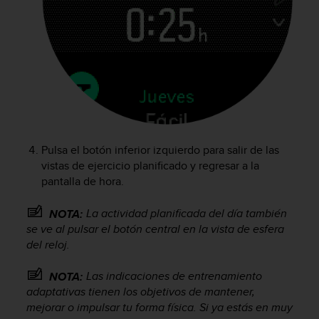
s
,
W
C
A
G
)
2
.
0
Pulsa el botón inferior izquierdo para salir de las
y
vistas de ejercicio planificado y regresar a la
o
pantalla de hora.
t
r
a
La actividad planificada del día también
NOTA:
s
se ve al pulsar el botón central en la vista de esfera
n
del reloj.
o
r
Las indicaciones de entrenamiento
NOTA:
m
adaptativas tienen los objetivos de mantener,
a
mejorar o impulsar tu forma física. Si ya estás en muy
s