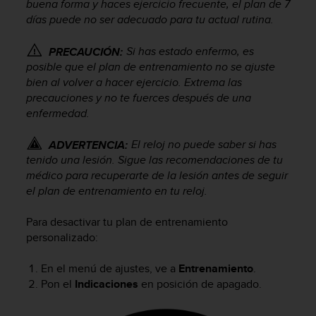
buena forma y haces ejercicio frecuente, el plan de 7
d
e
días puede no ser adecuado para tu actual rutina.
a
c
Si has estado enfermo, es
PRECAUCIÓN:
c
posible que el plan de entrenamiento no se ajuste
e
bien al volver a hacer ejercicio. Extrema las
s
precauciones y no te fuerces después de una
i
enfermedad.
b
i
El reloj no puede saber si has
ADVERTENCIA:
l
i
tenido una lesión. Sigue las recomendaciones de tu
d
médico para recuperarte de la lesión antes de seguir
a
el plan de entrenamiento en tu reloj.
d
.
Para desactivar tu plan de entrenamiento
P
personalizado:
o
n
En el menú de ajustes, ve a
Entrenamiento
.
t
Pon el
Indicaciones
en posición de apagado.
e
e
n