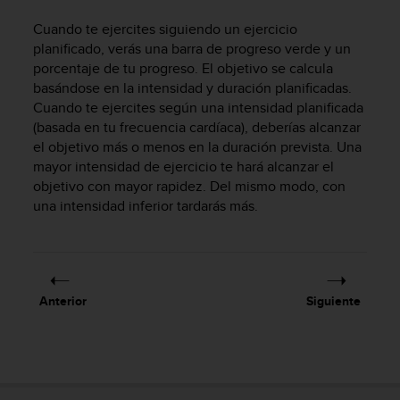
0
Cuando te ejercites siguiendo un ejercicio
0
planificado, verás una barra de progreso verde y un
(
l
porcentaje de tu progreso. El objetivo se calcula
l
basándose en la intensidad y duración planificadas.
a
Cuando te ejercites según una intensidad planificada
m
(basada en tu frecuencia cardíaca), deberías alcanzar
a
el objetivo más o menos en la duración prevista. Una
d
mayor intensidad de ejercicio te hará alcanzar el
a
objetivo con mayor rapidez. Del mismo modo, con
g
una intensidad inferior tardarás más.
r
a
t
u
i
t
Anterior
Siguiente
a
)
s
i
t