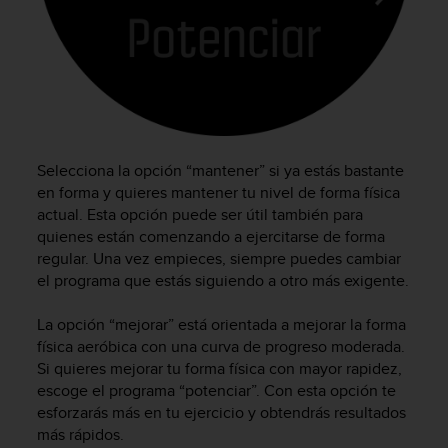
c
o
n
f
o
r
m
i
Selecciona la opción “mantener” si ya estás bastante
d
en forma y quieres mantener tu nivel de forma física
a
actual. Esta opción puede ser útil también para
d
A
quienes están comenzando a ejercitarse de forma
A
regular. Una vez empieces, siempre puedes cambiar
e
el programa que estás siguiendo a otro más exigente.
n
e
La opción “mejorar” está orientada a mejorar la forma
s
física aeróbica con una curva de progreso moderada.
t
Si quieres mejorar tu forma física con mayor rapidez,
e
escoge el programa “potenciar”. Con esta opción te
s
esforzarás más en tu ejercicio y obtendrás resultados
i
t
más rápidos.