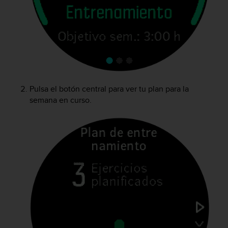
c
o
n
t
e
n
i
d
o
Pulsa el botón central para ver tu plan para la
w
semana en curso.
e
b
(
W
e
b
C
o
n
t
e
n