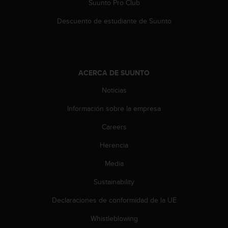
Suunto Pro Club
n
t
Descuento de estudiante de Suunto
e
n
i
d
a
ACERCA DE SUUNTO
e
n
Noticias
e
s
Información sobre la empresa
t
Careers
e
s
Herencia
i
t
Media
i
o
Sustainability
w
e
Declaraciones de conformidad de la UE
b
Whistleblowing
.