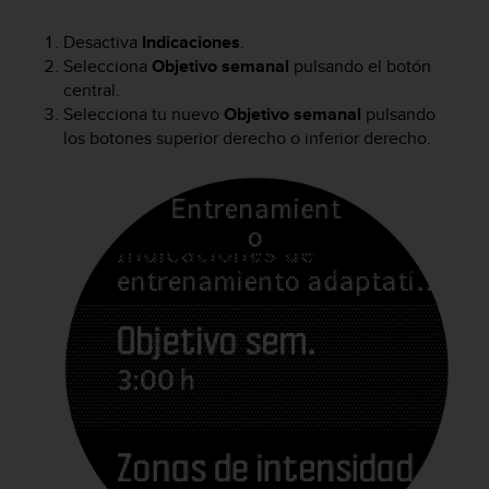
n
t
Desactiva
Indicaciones
.
o
Selecciona
Objetivo semanal
pulsando el botón
d
central.
e
Selecciona tu nuevo
Objetivo semanal
pulsando
S
los botones superior derecho o inferior derecho.
e
r
v
i
c
i
o
a
l
C
l
i
e
n
t
e