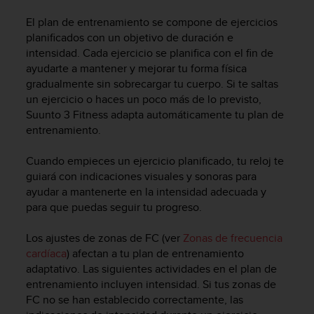
i
o
El plan de entrenamiento se compone de ejercicios
w
planificados con un objetivo de duración e
e
intensidad. Cada ejercicio se planifica con el fin de
b
ayudarte a mantener y mejorar tu forma física
d
gradualmente sin sobrecargar tu cuerpo. Si te saltas
e
un ejercicio o haces un poco más de lo previsto,
a
Suunto 3 Fitness
adapta automáticamente tu plan de
c
entrenamiento.
u
e
r
Cuando empieces un ejercicio planificado, tu reloj te
d
guiará con indicaciones visuales y sonoras para
o
ayudar a mantenerte en la intensidad adecuada y
c
para que puedas seguir tu progreso.
o
n
Los ajustes de zonas de FC (ver
Zonas de frecuencia
l
cardíaca
) afectan a tu plan de entrenamiento
a
adaptativo. Las siguientes actividades en el plan de
s
entrenamiento incluyen intensidad. Si tus zonas de
P
a
FC no se han establecido correctamente, las
u