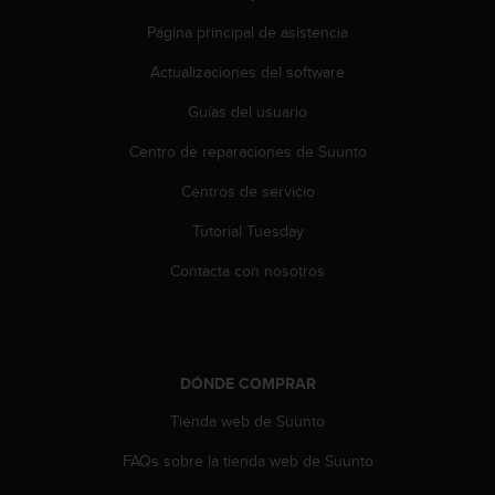
c
Página principal de asistencia
c
e
Actualizaciones del software
d
e
Guías del usuario
r
Centro de reparaciones de Suunto
a
l
Centros de servicio
a
i
Tutorial Tuesday
n
f
Contacta con nosotros
o
r
m
a
c
DÓNDE COMPRAR
i
ó
Tienda web de Suunto
n
FAQs sobre la tienda web de Suunto
c
o