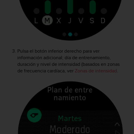
t
A
c
c
e
s
s
i
b
Pulsa el botón inferior derecho para ver
i
información adicional; día de entrenamiento,
l
duración y nivel de intensidad (basados en zonas
i
de frecuencia cardíaca, ver
Zonas de intensidad
.
t
y
G
u
i
d
e
l
i
n
e