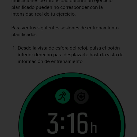
indicaciones de intensidad durante un ejercicio
t
planificado pueden no corresponder con la
a
intensidad real de tu ejercicio.
s
d
Para ver tus siguientes sesiones de entrenamiento
e
planificadas:
a
c
Desde la vista de esfera del reloj, pulsa el botón
c
e
inferior derecho para desplazarte hasta la vista de
s
información de entrenamiento.
i
b
i
l
i
d
a
d
p
a
r
a