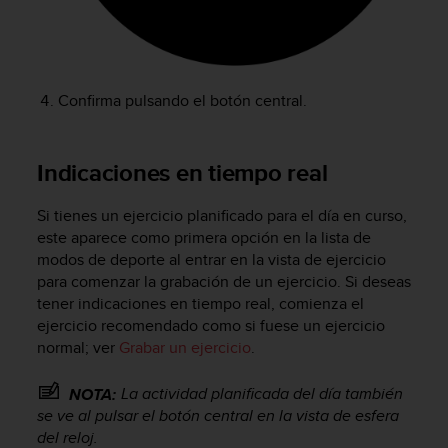
e
n
E
E
.
Confirma pulsando el botón central.
U
U
.
Indicaciones en tiempo real
e
n
Si tienes un ejercicio planificado para el día en curso,
e
este aparece como primera opción en la lista de
l
modos de deporte al entrar en la vista de ejercicio
+
para comenzar la grabación de un ejercicio. Si deseas
1
8
tener indicaciones en tiempo real, comienza el
5
ejercicio recomendado como si fuese un ejercicio
5
normal; ver
Grabar un ejercicio
.
2
5
La actividad planificada del día también
NOTA:
8
se ve al pulsar el botón central en la vista de esfera
0
del reloj.
9