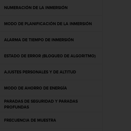
i
o
NUMERACIÓN DE LA INMERSIÓN
w
e
MODO DE PLANIFICACIÓN DE LA INMERSIÓN
b
d
e
ALARMA DE TIEMPO DE INMERSIÓN
a
c
u
ESTADO DE ERROR (BLOQUEO DE ALGORITMO)
e
r
d
AJUSTES PERSONALES Y DE ALTITUD
o
c
MODO DE AHORRO DE ENERGÍA
o
n
l
PARADAS DE SEGURIDAD Y PARADAS
a
PROFUNDAS
s
P
FRECUENCIA DE MUESTRA
a
u