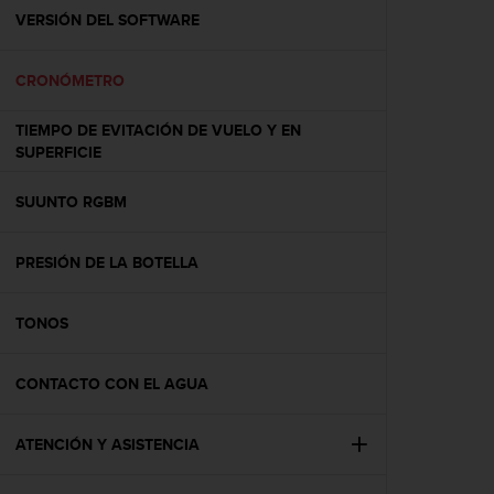
t
VERSIÓN DEL SOFTWARE
a
s
CRONÓMETRO
d
e
a
TIEMPO DE EVITACIÓN DE VUELO Y EN
c
SUPERFICIE
c
e
SUUNTO RGBM
s
i
b
PRESIÓN DE LA BOTELLA
i
l
TONOS
i
d
a
CONTACTO CON EL AGUA
d
p
a
ATENCIÓN Y ASISTENCIA
r
a