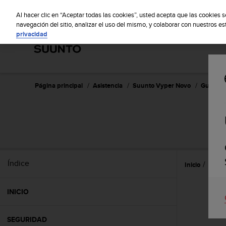
S
S
u
Al hacer clic en “Aceptar todas las cookies”, usted acepta que las cookies 
u
navegación del sitio, analizar el uso del mismo, y colaborar con nuestros e
privacidad
n
t
o
m
a
n
Página principal
Asistencia
Suunto Vyper Novo
Guía del
t
i
e
n
e
s
u
Índice
Inicio
Caract
c
o
m
INICIO
p
r
o
SEGURIDAD