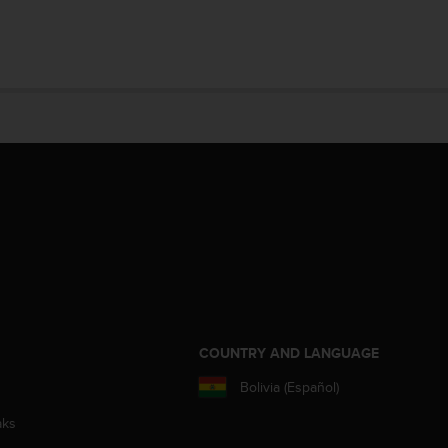
COUNTRY AND LANGUAGE
Bolivia (Español)
aks