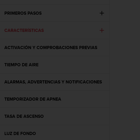
m
i
s
PRIMEROS PASOS
o
d
CARACTERÍSTICAS
e
a
l
ACTIVACIÓN Y COMPROBACIONES PREVIAS
c
a
n
TIEMPO DE AIRE
z
a
r
ALARMAS, ADVERTENCIAS Y NOTIFICACIONES
e
l
TEMPORIZADOR DE APNEA
n
i
v
TASA DE ASCENSO
e
l
d
LUZ DE FONDO
e