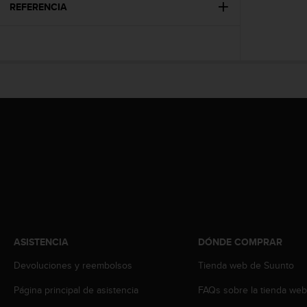
c
REFERENCIA
o
n
t
e
n
i
d
o
w
e
b
(
W
e
b
C
o
ASISTENCIA
DÓNDE COMPRAR
n
Devoluciones y reembolsos
Tienda web de Suunto
t
e
Página principal de asistencia
FAQs sobre la tienda we
n