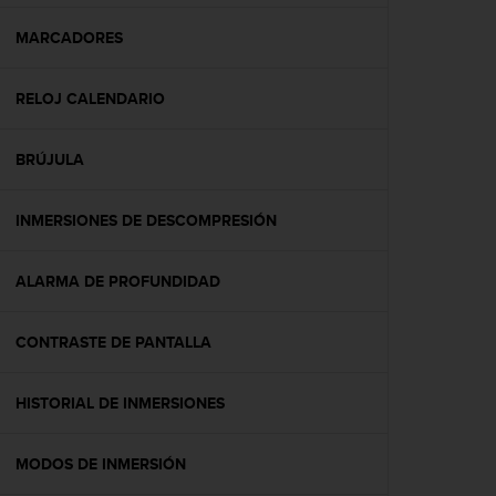
c
o
MARCADORES
n
f
RELOJ CALENDARIO
o
r
m
BRÚJULA
i
d
a
INMERSIONES DE DESCOMPRESIÓN
d
A
A
ALARMA DE PROFUNDIDAD
e
n
CONTRASTE DE PANTALLA
e
s
t
HISTORIAL DE INMERSIONES
e
s
i
MODOS DE INMERSIÓN
t