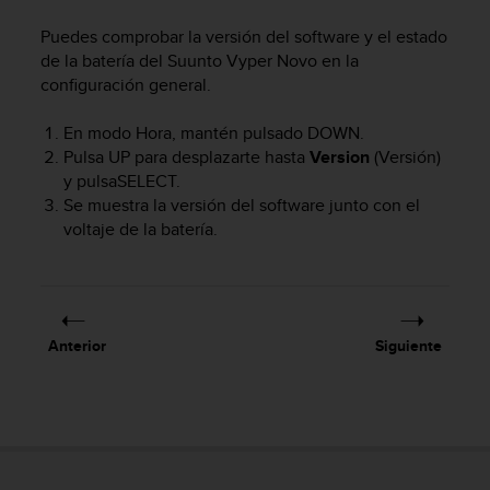
m
i
Puedes comprobar la versión del software y el estado
s
de la batería del
Suunto Vyper Novo
en la
o
configuración general.
d
e
En modo Hora, mantén pulsado
DOWN
.
a
l
Pulsa
UP
para desplazarte hasta
Version
(Versión)
c
y pulsa
SELECT
.
a
Se muestra la versión del software junto con el
n
voltaje de la batería.
z
a
r
e
l
Anterior
Siguiente
n
i
v
e
l
d
e