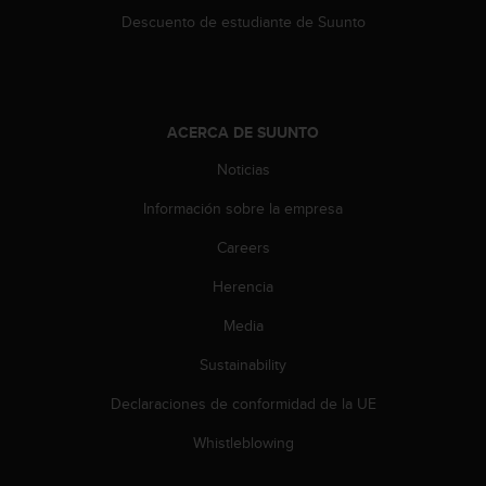
t
Descuento de estudiante de Suunto
a
s
d
e
a
ACERCA DE SUUNTO
c
Noticias
c
e
Información sobre la empresa
s
i
Careers
b
i
Herencia
l
i
Media
d
Sustainability
a
d
Declaraciones de conformidad de la UE
p
a
Whistleblowing
r
a