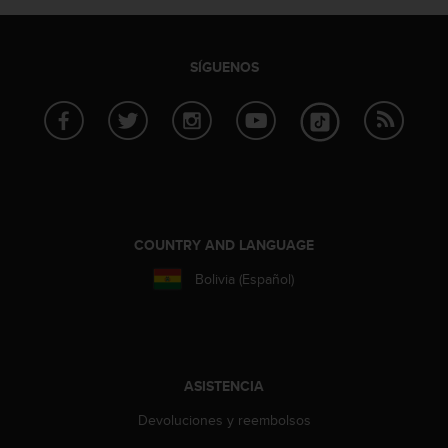
c
o
n
SÍGUENOS
f
o
r
m
i
d
a
d
A
COUNTRY AND LANGUAGE
A
e
Bolivia (Español)
n
e
s
t
e
ASISTENCIA
s
i
Devoluciones y reembolsos
t