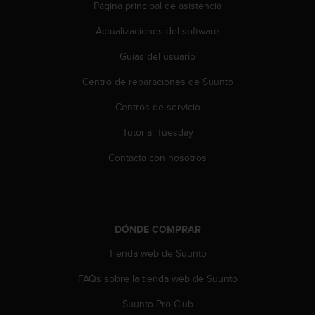
i
Página principal de asistencia
o
Actualizaciones del software
w
e
Guías del usuario
b
d
Centro de reparaciones de Suunto
e
a
Centros de servicio
c
u
Tutorial Tuesday
e
Contacta con nosotros
r
d
o
c
o
n
DÓNDE COMPRAR
l
Tienda web de Suunto
a
s
FAQs sobre la tienda web de Suunto
P
a
Suunto Pro Club
u