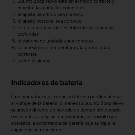
Suunto Zoop Novo
esté en el modo correcto y
i
muestre las pantallas completas
o
w
el ajuste de altitud sea correcto
e
el ajuste personal sea correcto
b
estén correctamente establecidas las paradas
d
profundas
e
el sistema de unidades sea correcto
a
se muestren la temperatura y la profundidad
c
correctas
u
suene la alarma
e
r
d
o
Indicadores de batería
c
o
La temperatura y la oxidación interna pueden afectar
n
al voltaje de la batería. Si tienes tu
Suunto Zoop Novo
l
guardado durante un periodo de tiempo prolongado
a
o si lo utilizas a bajas temperaturas, es posible que
s
P
aparezca la advertencia de batería baja aunque la
a
capacidad sea suficiente.
u