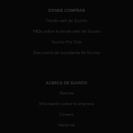
s
,
DÓNDE COMPRAR
W
Tienda web de Suunto
C
A
FAQs sobre la tienda web de Suunto
G
)
Suunto Pro Club
2
.
Descuento de estudiante de Suunto
0
y
o
t
r
ACERCA DE SUUNTO
a
Noticias
s
n
Información sobre la empresa
o
r
Careers
m
a
Herencia
s