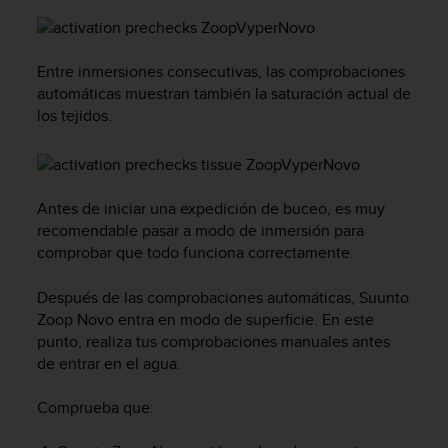
c
o
n
Entre inmersiones consecutivas, las comprobaciones
f
automáticas muestran también la saturación actual de
o
r
los tejidos.
m
i
d
a
Antes de iniciar una expedición de buceo, es muy
d
recomendable pasar a modo de inmersión para
A
comprobar que todo funciona correctamente.
A
e
n
Después de las comprobaciones automáticas,
Suunto
e
Zoop Novo
entra en modo de superficie. En este
s
punto, realiza tus comprobaciones manuales antes
t
de entrar en el agua.
e
s
Comprueba que:
i
t