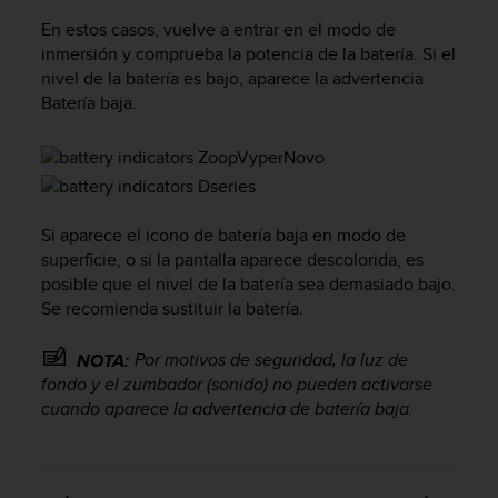
t
En estos casos, vuelve a entrar en el modo de
a
inmersión y comprueba la potencia de la batería. Si el
s
nivel de la batería es bajo, aparece la advertencia
d
Batería baja.
e
a
c
c
e
s
Si aparece el icono de batería baja en modo de
i
superficie, o si la pantalla aparece descolorida, es
b
posible que el nivel de la batería sea demasiado bajo.
i
Se recomienda sustituir la batería.
l
i
d
Por motivos de seguridad, la luz de
NOTA:
a
fondo y el zumbador (sonido) no pueden activarse
d
cuando aparece la advertencia de batería baja.
p
a
r
a