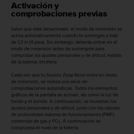
m
Activación y
i
comprobaciones previas
s
o
d
Salvo que esté desactivado, el modo de inmersión se
e
activa automáticamente cuando te sumerges a más
a
de 1,2 m (4 pies). Sin embargo, deberás entrar en el
l
modo de inmersión antes de sumergirte para
c
a
comprobar los ajustes personales y de altitud, estado
n
de la batería, etcétera.
z
a
Cada vez que tu
Suunto Zoop Novo
entra en modo
r
de inmersión, se realiza una serie de
e
comprobaciones automáticas. Todos los elementos
l
gráficos de la pantalla se activan, así como la luz de
n
fondo y el sonido. A continuación, se muestran los
i
ajustes personales y de altitud, junto con los valores
v
e
de profundidad máxima de funcionamiento (PMF),
l
contenido de gas y PO
. A continuación se
2
d
comprueba el nivel de la batería.
e