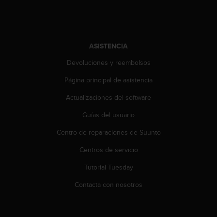
t
A
c
c
e
ASISTENCIA
s
s
Devoluciones y reembolsos
i
b
Página principal de asistencia
i
Actualizaciones del software
l
i
Guías del usuario
t
y
Centro de reparaciones de Suunto
G
u
Centros de servicio
i
d
Tutorial Tuesday
e
Contacta con nosotros
l
i
n
e