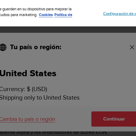
uscribete a nuestro boletín y obtén un 5% de descuento
| Fácil devoluci
se guarden en su dispositivo para mejorar la
Configuración de 
studios para marketing.
Cookies
Política de
Tu país o región:
orial de Moves de Suunto Movescount a la app Suunto?
United States
R MI HISTORIAL DE MOVES DE SUUNTO MOVES
Currency: $ (USD)
Shipping only to United States
os de Movescount es un importante elemento de nuestra transi
la app Suunto.
Cambia tu país o región
Continuar
 nuestra comunidad en mayo de 2019 permitiendo la transfer
Traverse Alpha y los ordenadores de buceo EON.