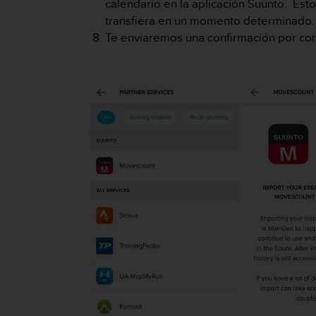
calendario en la aplicación Suunto. Es
c
transfiera en un momento determinado.
o
Te enviaremos una confirmación por cor
n
f
o
r
m
i
d
a
d
A
A
e
n
e
s
t
e
s
i
t