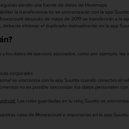
seguirán siendo una fuente de datos de Heatmaps.
litar la transferencia no se sincronizarán con la app Suunt
ovescount después de mayo de 2019 se transferirán a la ap
o, deberás eliminar el duplicado manualmente en la app Suu
rán?
s y los datos de ejercicio asociados, como por ejemplo, las
ricas corporales
onal se sincroniza con la app Suunto cuando conectes el rel
mentos no es posible sincronizar los datos personales con l
Android:
Las rutas guardadas en tu reloj Suunto se sincroniz
uestras rutas de Movescount e importarlas en la app Suunt