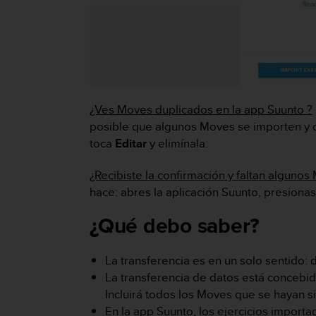
i
o
w
e
b
d
e
a
¿Ves Moves duplicados en la app Suunto ?
c
posible que algunos Moves se importen y c
u
toca
Editar
y elimínala.
e
r
d
¿Recibiste la confirmación y faltan algunos
o
hace: abres la aplicación Suunto, presionas
c
o
¿Qué debo saber?
n
l
a
La transferencia es en un solo sentido
s
La transferencia de datos está concebid
P
Incluirá todos los Moves que se hayan 
a
En la app Suunto, los ejercicios import
u