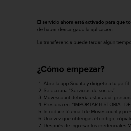
m
i
s
o
El servicio ahora está activado para que t
d
de haber descargado la aplicación.
e
a
l
La transferencia puede tardar algún tiempo
c
a
n
z
¿Cómo empezar?
a
r
e
Abre la app Suunto y dirígete a tu perfil.
l
Selecciona “Servicios de socios”
n
Movescount debería estar aquí, presiona
i
Presiona en “IMPORTAR HISTORIAL DE
v
Introduce tú email de Movescount y p
e
l
Una vez que obtengas el código, cópial
d
Después de ingresar tus credenciales 
e