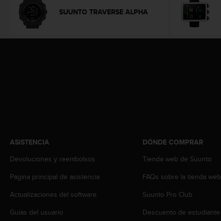
s
SUUNTO TRAVERSE ALPHA
,
W
C
A
G
)
2
.
0
y
o
t
r
ASISTENCIA
DÓNDE COMPRAR
a
s
Devoluciones y reembolsos
Tienda web de Suunto
n
o
Página principal de asistencia
FAQs sobre la tienda we
r
m
Actualizaciones del software
Suunto Pro Club
a
Guías del usuario
Descuento de estudiante
s