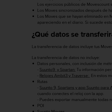
Los ejercicios públicos de Movescount 
t
a
Los Moves sincronizados después de habi
s
Los Moves que se hayan eliminado en M
d
apareciendo en el diario. Si sucede est
e
a
¿Qué datos se transferi
c
c
e
La transferencia de datos incluye tus Move
s
i
La transferencia de datos no incluye:
b
Datos personales, con inclusión de mét
i
-
Suunto9 y Spartan:
Tu información pers
l
i
-
Relojes Ambit3 y Traverse:
En estos mo
d
Rutas
a
-
Suunto 9, Spartans y app Suunto para 
d
cuando conectes el reloj con la app.
p
- Puedes exportar manualmente todas n
a
r
POI
a
Suunto Movies