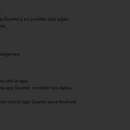
o.
p Suunto y es posible que sigan
nto.
 imágenes.
oj con la app.
a app Suunto ni editar los datos.
arán con la app Suunto para Android
o.