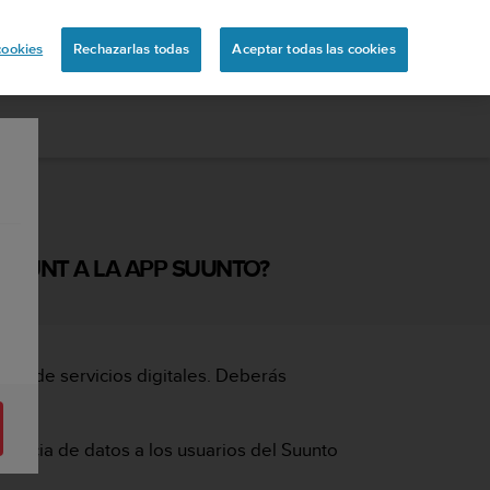
ón
cookies
Rechazarlas todas
Aceptar todas las cookies
COUNT A LA APP SUUNTO?
ción de servicios digitales. Deberás
encia de datos a los usuarios del Suunto