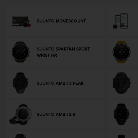
t
A
c
c
SUUNTO MOVESCOUNT
e
s
s
i
SUUNTO SPARTAN SPORT
b
WRIST HR
i
l
i
t
y
SUUNTO AMBIT3 PEAK
G
u
i
d
e
SUUNTO AMBIT2 S
l
i
n
e