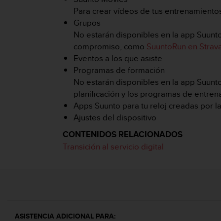
c
Para crear vídeos de tus entrenamiento
o
Grupos
n
No estarán disponibles en la app Suunto
t
e
compromiso, como
SuuntoRun en Strava
n
Eventos a los que asiste
i
Programas de formación
d
No estarán disponibles en la app Suunto
o
planificación y los programas de entren
w
e
Apps Suunto para tu reloj creadas por
b
Ajustes del dispositivo
(
W
CONTENIDOS RELACIONADOS
e
Transición al servicio digital
b
C
o
n
t
e
n
ASISTENCIA ADICIONAL PARA: