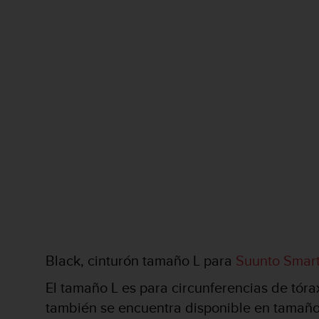
c
o
n
f
o
r
m
i
d
a
d
A
A
e
n
e
s
t
Black, cinturón tamaño L para
Suunto Smart
e
s
El tamaño L es para circunferencias de tóra
i
también se encuentra disponible en tamañ
t