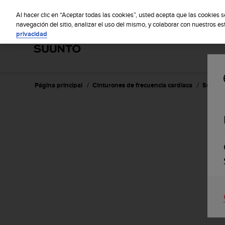
S
S
u
Al hacer clic en “Aceptar todas las cookies”, usted acepta que las cookies 
u
navegación del sitio, analizar el uso del mismo, y colaborar con nuestros e
privacidad
n
t
o
m
a
n
Página principal
Cinturones de frecuencia cardíaca
Suunto 
t
i
e
n
e
s
u
c
o
m
p
r
o