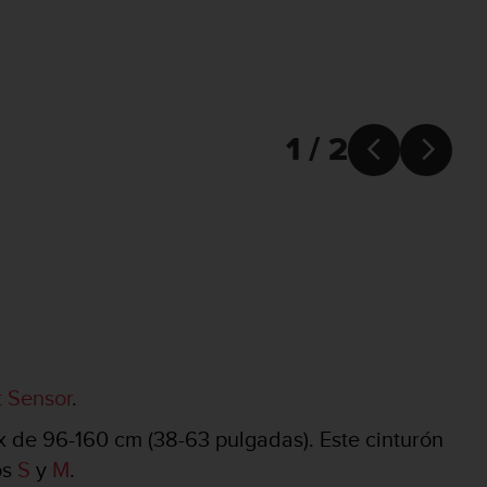
1 / 2


 Sensor
.
x de 96-160 cm (38-63 pulgadas). Este cinturón
os
S
y
M
.