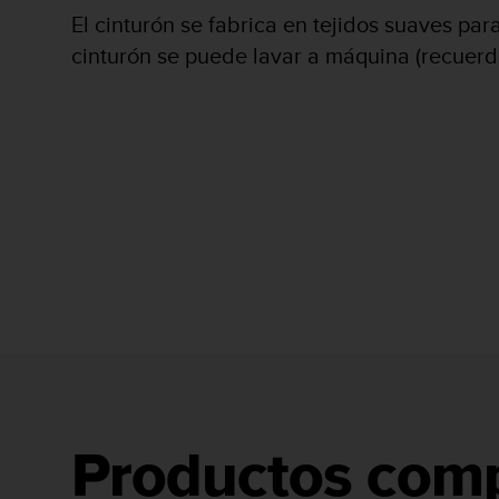
i
El cinturón se fabrica en tejidos suaves pa
o
w
cinturón se puede lavar a máquina (recuerda
e
b
d
e
a
c
u
e
r
d
o
c
o
n
l
a
s
Productos comp
P
a
u