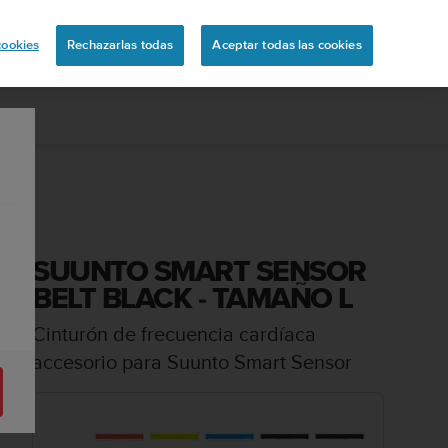
ón
cookies
Rechazarlas todas
Aceptar todas las cookies
SUUNTO SMART SENSOR
BELT BLACK - TAMAÑO L
Cinturón de frecuencia cardíaca
accesorio para Suunto Smart Sensor