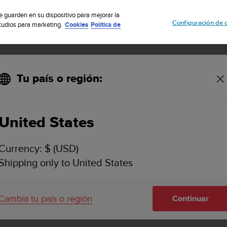
uscribete a nuestro boletín y obtén un 5% de descuento
| Fácil devoluci
se guarden en su dispositivo para mejorar la
Configuración de 
studios para marketing.
Cookies
Política de
Tu país o región:
Smart Sensor Belt Black - Tamaño L
United States
Currency: $ (USD)
Shipping only to United States
Cambia tu país o región
Continuar