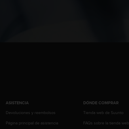
t
A
c
c
e
s
s
i
b
i
l
i
t
y
G
u
i
d
ASISTENCIA
DÓNDE COMPRAR
e
l
Devoluciones y reembolsos
Tienda web de Suunto
i
n
Página principal de asistencia
FAQs sobre la tienda we
e