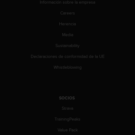
Información sobre la empresa
c
o
Careers
n
t
Herencia
e
n
Media
i
d
Sustainability
o
Declaraciones de conformidad de la UE
w
e
Whistleblowing
b
(
W
e
b
SOCIOS
C
o
Strava
n
t
TrainingPeaks
e
n
Value Pack