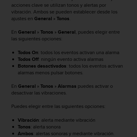
m
acciones clave se utilizan tonos y alertas por
i
vibración. Ambos se pueden establecer desde los
s
ajustes en
General
»
Tonos
.
o
d
e
En
General
»
Tonos
»
General
, puedes elegir entre
a
las siguientes opciones:
l
c
Todos On
: todos los eventos activan una alarma
a
Todos Off
: ningún evento activa alarmas
n
Botones desactivados
: todos los eventos activan
z
alarmas menos pulsar botones.
a
r
En
General
»
Tonos
»
Alarmas
puedes activar o
e
l
desactivar las vibraciones.
n
i
Puedes elegir entre las siguientes opciones:
v
e
Vibración
: alerta mediante vibración
l
Tonos
: alerta sonora
d
Ambos
: alertas sonoras y mediante vibración.
e