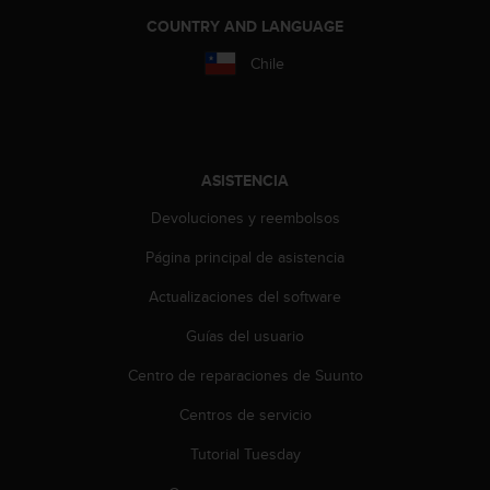
i
COUNTRY AND LANGUAGE
o
w
Chile
e
b
d
e
a
ASISTENCIA
c
u
Devoluciones y reembolsos
e
r
Página principal de asistencia
d
o
Actualizaciones del software
c
o
Guías del usuario
n
Centro de reparaciones de Suunto
l
a
Centros de servicio
s
P
Tutorial Tuesday
a
u