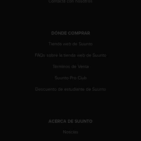
Contacta con nosotros
t
a
s
d
e
DÓNDE COMPRAR
a
c
Tienda web de Suunto
c
FAQs sobre la tienda web de Suunto
e
s
Términos de Venta
i
b
Suunto Pro Club
i
l
Descuento de estudiante de Suunto
i
d
a
d
p
ACERCA DE SUUNTO
a
r
Noticias
a