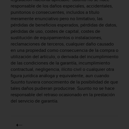
t
responsable de los daños especiales, accidentales,
A
c
punitorios o consecuentes, incluidos a título
c
meramente enunciativo pero no limitativo, las
e
pérdidas de beneficios esperados, pérdidas de datos,
s
pérdidas de uso, costes de capital, costes de
s
sustitución de equipamientos o instalaciones,
i
reclamaciones de terceros, cualquier daño causado
b
en una propiedad como consecuencia de la compra o
i
utilización del artículo, o derivada del incumplimiento
l
de las condiciones de la garantía, incumplimiento
i
contractual, negligencia, ilícito civil o cualquier otra
t
y
figura jurídica análoga y equivalente, aun cuando
G
Suunto tuviera conocimiento de la posibilidad de que
u
tales daños pudieran producirse. Suunto no se hace
i
responsable del retraso ocasionado en la prestación
d
del servicio de garantía.
e
l
i
n
e