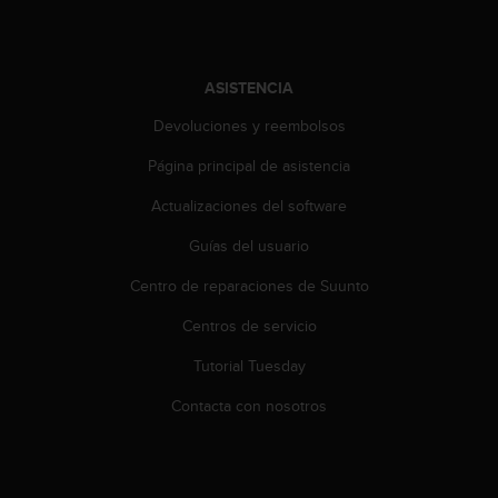
d
e
a
c
ASISTENCIA
c
e
Devoluciones y reembolsos
s
i
Página principal de asistencia
b
i
Actualizaciones del software
l
Guías del usuario
i
d
Centro de reparaciones de Suunto
a
d
Centros de servicio
.
P
Tutorial Tuesday
o
n
Contacta con nosotros
t
e
e
n