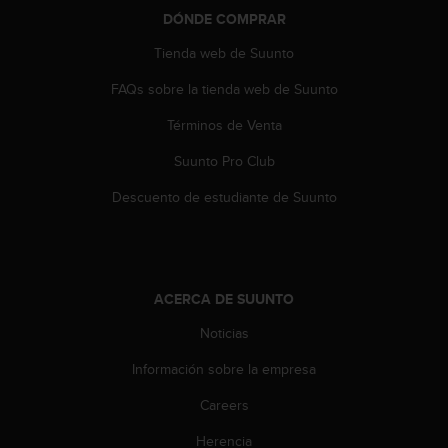
c
DÓNDE COMPRAR
o
Tienda web de Suunto
n
t
FAQs sobre la tienda web de Suunto
a
c
Términos de Venta
t
o
Suunto Pro Club
c
o
Descuento de estudiante de Suunto
n
e
l
d
e
ACERCA DE SUUNTO
p
Noticias
a
r
Información sobre la empresa
t
a
Careers
m
e
Herencia