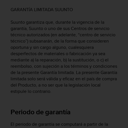
m
i
GARANTÍA LIMITADA SUUNTO
s
o
Suunto garantiza que, durante la vigencia de la
d
garantía, Suunto o uno de sus Centros de servicio
e
técnico autorizados (en adelante, “centro de servicio
a
l
técnico”) subsanarán, de la forma que consideren
c
oportuna y sin cargo alguno, cualesquiera
a
desperfectos de materiales o fabricación ya sea
n
mediante a) la reparación, b) la sustitución, o c) el
z
reembolso, con sujeción a los términos y condiciones
a
de la presente Garantía limitada. La presente Garantía
r
limitada solo será válida y eficaz en el país de compra
e
del Producto, a no ser que la legislación local
l
estipule lo contrario.
n
i
v
e
Periodo de garantía
l
d
El periodo de garantía se computará a partir de la
e