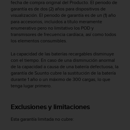
fecha de compra original del Producto. El periodo de
c
garantía es de dos (2) años para dispositivos de
o
visualización. El periodo de garantía es de un (1) año
n
f
para accesorios, incluidos a título meramente
o
enumerativo pero no limitativo los POD y
r
transmisores de frecuencia cardíaca, así como todos
m
los elementos consumibles.
i
d
La capacidad de las baterías recargables disminuye
a
con el tiempo. En caso de una disminución anormal
d
de la capacidad a causa de una batería defectuosa, la
A
garantía de Suunto cubre la sustitución de la batería
A
durante 1 año o un máximo de 300 cargas, lo que
e
n
tenga lugar primero.
e
s
t
Exclusiones y limitaciones
e
s
Esta garantía limitada no cubre:
i
t