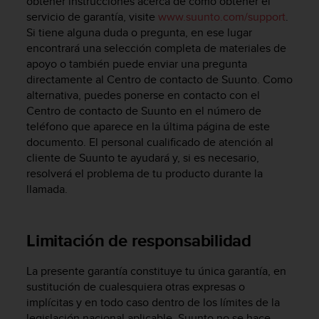
obtener instrucciones acerca de cómo obtener el
c
servicio de garantía, visite
www.suunto.com/support
.
o
Si tiene alguna duda o pregunta, en ese lugar
n
encontrará una selección completa de materiales de
t
apoyo o también puede enviar una pregunta
e
n
directamente al Centro de contacto de Suunto. Como
i
alternativa, puedes ponerse en contacto con el
d
Centro de contacto de Suunto en el número de
o
teléfono que aparece en la última página de este
w
documento. El personal cualificado de atención al
e
cliente de Suunto te ayudará y, si es necesario,
b
resolverá el problema de tu producto durante la
(
llamada.
W
e
b
C
Limitación de responsabilidad
o
n
La presente garantía constituye tu única garantía, en
t
sustitución de cualesquiera otras expresas o
e
implícitas y en todo caso dentro de los límites de la
n
legislación nacional aplicable. Suunto no se hace