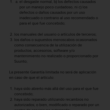
i
el desgaste normal, b) los defectos causados
o
por un manejo poco cuidadoso, ni c) los
w
defectos o daños causados por un uso
e
inadecuado o contrario al uso recomendado o
b
para el que fue concebido;
d
e
los manuales del usuario o artículos de terceros;
a
los daños o supuestos menoscabos ocasionados
c
como consecuencia de la utilización de
u
productos, accesorios, software y/o
e
r
mantenimiento no realizado o proporcionado por
d
Suunto;
o
c
La presente Garantía limitada no será de aplicación
o
en caso de que el artículo:
n
l
haya sido abierto más allá del uso para el que fue
a
concebido;
s
haya sido reparado utilizando recambios no
P
autorizados; o bien, modificado o reparado por un
a
u