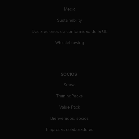
n
t
Media
o
Sustainability
d
e
Declaraciones de conformidad de la UE
S
e
Whistleblowing
r
v
i
c
i
SOCIOS
o
a
Strava
l
C
TrainingPeaks
l
Value Pack
i
e
Bienvenidos, socios
n
t
Empresas colaboradoras
e