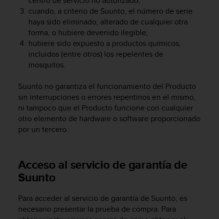
centro de servicio no autorizado;
t
cuando, a criterio de Suunto, el número de serie
a
haya sido eliminado, alterado de cualquier otra
s
forma, o hubiere devenido ilegible;
d
hubiere sido expuesto a productos químicos,
e
incluidos (entre otros) los repelentes de
a
mosquitos.
c
c
Suunto no garantiza el funcionamiento del Producto
e
s
sin interrupciones o errores repentinos en el mismo,
i
ni tampoco que el Producto funcione con cualquier
b
otro elemento de hardware o software proporcionado
i
por un tercero.
l
i
d
Acceso al servicio de garantía de
a
Suunto
d
p
a
Para acceder al servicio de garantía de Suunto, es
r
necesario presentar la prueba de compra. Para
a