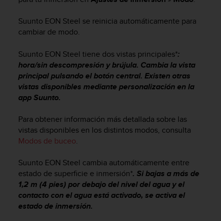
c
o
Suunto EON Steel
se reinicia automáticamente para
n
cambiar de modo.
f
o
Suunto EON Steel
tiene dos vistas principales*
:
r
hora/sin descompresión y brújula. Cambia la vista
m
principal pulsando el botón central. Existen otras
i
d
vistas disponibles mediante personalización en la
a
app Suunto.
d
A
Para obtener información más detallada sobre las
A
vistas disponibles en los distintos modos, consulta
e
Modos de buceo
.
n
e
Suunto EON Steel
cambia automáticamente entre
s
estado de superficie e inmersión*
. Si bajas a más de
t
1,2 m (4 pies) por debajo del nivel del agua y el
e
s
contacto con el agua está activado, se activa el
i
estado de inmersión.
t