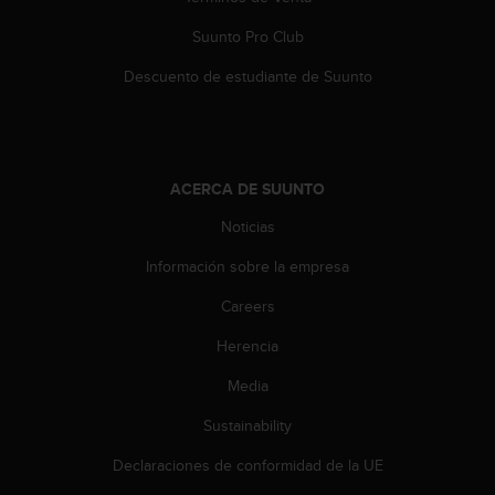
s
,
Suunto Pro Club
W
Descuento de estudiante de Suunto
C
A
G
)
2
ACERCA DE SUUNTO
.
0
Noticias
y
o
Información sobre la empresa
t
r
Careers
a
s
Herencia
n
Media
o
r
Sustainability
m
a
Declaraciones de conformidad de la UE
s