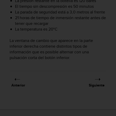
La presión restante en la botella es 120 bares
t
El tiempo sin descompresión es 50 minutos
a
La parada de seguridad está a 3,0 metros al frente
s
21 horas de tiempo de inmersión restante antes de
d
tener que recargar
e
La temperatura es 20°C
a
c
La ventana de cambio que aparece en la parte
c
e
inferior derecha contiene distintos tipos de
s
información que es posible alternar con una
i
pulsación corta del botón inferior.
b
i
l
i
d
Anterior
Siguiente
a
d
p
a
r
a