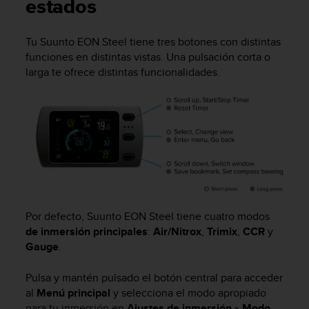
m
estados
i
s
Tu
Suunto EON Steel
tiene tres botones con distintas
o
funciones en distintas vistas. Una pulsación corta o
d
e
larga te ofrece distintas funcionalidades.
a
l
c
a
n
z
a
r
e
l
Por defecto,
Suunto EON Steel
tiene cuatro modos
n
de inmersión principales
:
Air/Nitrox
,
Trimix
,
CCR
y
i
Gauge
.
v
e
Pulsa y mantén pulsado el botón central para acceder
l
d
al
Menú principal
y selecciona el modo apropiado
e
para tu inmersión en
Ajustes de inmersión
»
Modo
.