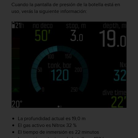
i
Cuando la pantalla de presión de la botella está en
o
uso, verás la siguiente información:
w
e
b
d
e
a
c
u
e
r
d
o
c
o
n
l
a
La profundidad actual es 19,0 m
s
P
El gas activo es Nítrox 32 %
a
El tiempo de inmersión es 22 minutos
u