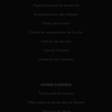
t
A
Página principal de asistencia
c
Actualizaciones del software
c
e
Guías del usuario
s
s
Centro de reparaciones de Suunto
i
b
Centros de servicio
i
l
Tutorial Tuesday
i
Contacta con nosotros
t
y
G
u
i
DÓNDE COMPRAR
d
e
Tienda web de Suunto
l
i
FAQs sobre la tienda web de Suunto
n
e
Términos de Venta