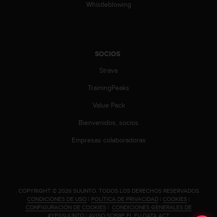
d
Whistleblowing
e
a
c
c
e
SOCIOS
s
i
Strava
b
TrainingPeaks
i
l
Value Pack
i
d
Bienvenidos, socios
a
d
Empresas colaboradoras
.
P
o
n
t
.
COPYRIGHT © 2026 SUUNTO.
TODOS LOS DERECHOS RESERVADOS.
e
CONDICIONES DE USO
|
POLÍTICA DE PRIVACIDAD
|
COOKIES
|
e
CONFIGURACIÓN DE COOKIES
|
CONDICIONES GENERALES DE
n
#YESSUUNTO
|
AVISO SOBRE EL EU DATA ACT