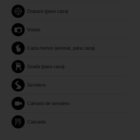
i
e
Disparo (para caza)
n
e
s
Vistas
a
l
g
Caza menor (animal, para caza)
ú
n
p
Grada (para caza)
r
o
b
Sendero
l
e
m
Cámara de sendero
a
p
a
Cascada
r
a
a