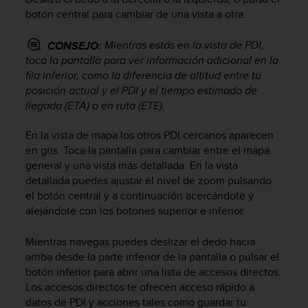
d
botón central para cambiar de una vista a otra.
e
a
Mientras estás en la vista de PDI,
CONSEJO:
c
c
toca la pantalla para ver información adicional en la
e
fila inferior, como la diferencia de altitud entre tu
s
posición actual y el PDI y el tiempo estimado de
i
llegada (ETA) o en ruta (ETE).
b
i
En la vista de mapa los otros PDI cercanos aparecen
l
en gris. Toca la pantalla para cambiar entre el mapa
i
general y una vista más detallada. En la vista
d
detallada puedes ajustar el nivel de zoom pulsando
a
el botón central y a continuación acercándote y
d
.
alejándote con los botones superior e inferior.
P
o
Mientras navegas puedes deslizar el dedo hacia
n
arriba desde la parte inferior de la pantalla o pulsar el
t
botón inferior para abrir una lista de accesos directos.
e
Los accesos directos te ofrecen acceso rápido a
e
datos de PDI y acciones tales como guardar tu
n