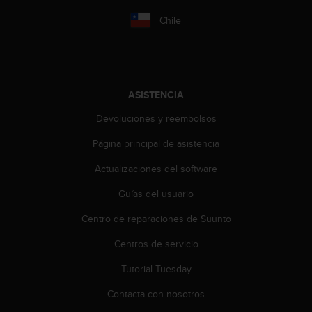
n
t
Chile
e
n
i
d
a
ASISTENCIA
e
n
Devoluciones y reembolsos
e
Página principal de asistencia
s
t
Actualizaciones del software
e
s
Guías del usuario
i
t
Centro de reparaciones de Suunto
i
o
Centros de servicio
w
Tutorial Tuesday
e
b
Contacta con nosotros
.