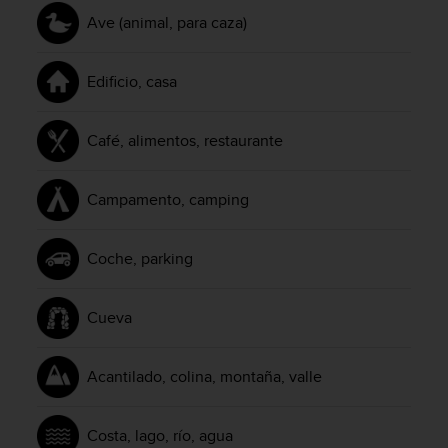
n
Ave (animal, para caza)
t
o
d
Edificio, casa
e
S
e
Café, alimentos, restaurante
r
v
i
Campamento, camping
c
i
o
Coche, parking
a
l
C
Cueva
l
i
e
Acantilado, colina, montaña, valle
n
t
e
Costa, lago, río, agua