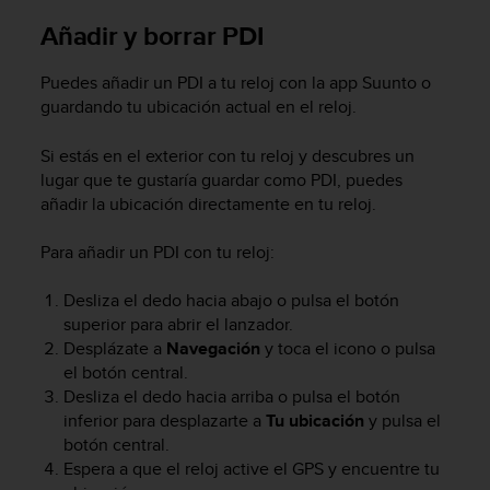
c
Añadir y borrar PDI
o
n
f
Puedes añadir un PDI a tu reloj con la app Suunto o
o
guardando tu ubicación actual en el reloj.
r
m
Si estás en el exterior con tu reloj y descubres un
i
lugar que te gustaría guardar como PDI, puedes
d
añadir la ubicación directamente en tu reloj.
a
d
Para añadir un PDI con tu reloj:
A
A
e
Desliza el dedo hacia abajo o pulsa el botón
n
superior para abrir el lanzador.
e
Desplázate a
Navegación
y toca el icono o pulsa
s
el botón central.
t
Desliza el dedo hacia arriba o pulsa el botón
e
inferior para desplazarte a
Tu ubicación
y pulsa el
s
botón central.
i
Espera a que el reloj active el GPS y encuentre tu
t