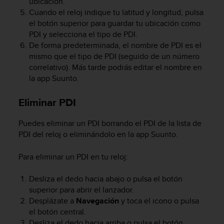
ubicación.
i
Cuando el reloj indique tu latitud y longitud, pulsa
o
w
el botón superior para guardar tu ubicación como
e
PDI y selecciona el tipo de PDI.
b
De forma predeterminada, el nombre de PDI es el
d
mismo que el tipo de PDI (seguido de un número
e
correlativo). Más tarde podrás editar el nombre en
a
la app Suunto.
c
u
Eliminar PDI
e
r
d
Puedes eliminar un PDI borrando el PDI de la lista de
o
PDI del reloj o eliminándolo en la app Suunto.
c
o
Para eliminar un PDI en tu reloj:
n
l
Desliza el dedo hacia abajo o pulsa el botón
a
superior para abrir el lanzador.
s
Desplázate a
Navegación
y toca el icono o pulsa
P
el botón central.
a
Desliza el dedo hacia arriba o pulsa el botón
u