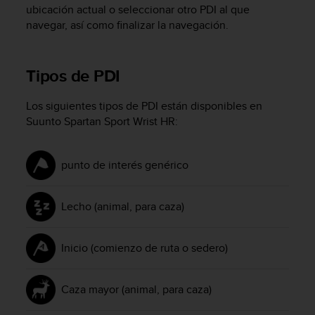
ubicación actual o seleccionar otro PDI al que
c
navegar, así como finalizar la navegación.
o
n
t
a
Tipos de PDI
c
t
Los siguientes tipos de PDI están disponibles en
o
Suunto Spartan Sport Wrist HR
:
c
o
n
punto de interés genérico
e
l
d
Lecho (animal, para caza)
e
p
a
Inicio (comienzo de ruta o sedero)
r
t
a
Caza mayor (animal, para caza)
m
e