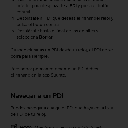
t
inferior para desplazarte a
PDI
y pulsa el botón
a
central.
s
Desplázate al PDI que deseas eliminar del reloj y
d
pulsa el botón central.
e
Desplázate hasta el final de los detalles y
a
selecciona
Borrar
.
c
c
Cuando eliminas un PDI desde tu reloj, el PDI no se
e
borra para siempre.
s
i
b
Para borrar permanentemente un PDI debes
i
eliminarlo en la app Suunto.
l
i
d
Navegar a un PDI
a
d
Puedes navegar a cualquier PDI que haya en la lista
p
a
de PDI de tu reloj.
r
a
Mientras navegas a un PDI, tu reloj
NOTA: