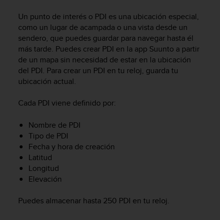
m
i
Un punto de interés o PDI es una ubicación especial,
s
como un lugar de acampada o una vista desde un
o
sendero, que puedes guardar para navegar hasta él
d
más tarde. Puedes crear PDI en la app Suunto a partir
e
de un mapa sin necesidad de estar en la ubicación
a
l
del PDI. Para crear un PDI en tu reloj, guarda tu
c
ubicación actual.
a
n
Cada PDI viene definido por:
z
a
Nombre de PDI
r
Tipo de PDI
e
Fecha y hora de creación
l
Latitud
n
Longitud
i
v
Elevación
e
l
Puedes almacenar hasta 250 PDI en tu reloj.
d
e