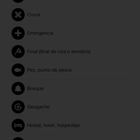
e
n
E
Cruce
E
.
Emergencia
U
U
.
Final (final de ruta o sendero)
e
n
e
Pez, punto de pesca
l
+
1
Bosque
8
5
Geogache
5
2
5
Hostal, hotel, hospedaje
8
0
9