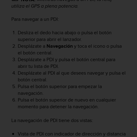
c
utiliza el GPS a plena potencia.
o
n
Para navegar a un PDI:
t
e
Desliza el dedo hacia abajo o pulsa el botón
n
superior para abrir el lanzador.
i
d
Desplázate a
Navegación
y toca el icono o pulsa
o
el botón central.
w
Desplázate a PDI y pulsa el botón central para
e
abrir tu lista de PDI.
b
Desplázate al PDI al que desees navegar y pulsa el
(
botón central.
W
Pulsa el botón superior para empezar la
e
navegación.
b
Pulsa el botón superior de nuevo en cualquier
C
momento para detener la navegación.
o
n
t
La navegación de PDI tiene dos vistas:
e
n
Vista de PDI con indicador de dirección y distancia