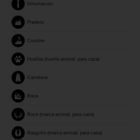
Información
0
0
(
Pradera
l
l
a
Cumbre
m
a
d
Huellas (huella animal, para caza)
a
g
r
Carretera
a
t
u
Roca
i
t
a
Roce (marca animal, para caza)
)
s
i
Rasguño (marca animal, para caza)
t